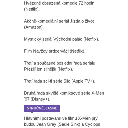
Hvězdně obsazená komedie 72 hodin
(Netflix).
Akčně-komediální seriál Jízda o život
(Amazon).
Mystický seriál Východní palác (Netflix).
Film Navždy srdcerváči (Netflix).
Třetí a současně poslední řada seriálu
Přežijí jen silnější (Netflix).
Třetí řada sci-fi série Silo (Apple TV+).
Druhá řada skvělé komiksové série X-Men
'97 (Disney+).
STRUČNĚ, JASNĚ
Hlavními postavami ve filmu X-Men prý
budou Jean Grey (Sadie Sink) a Cyclops