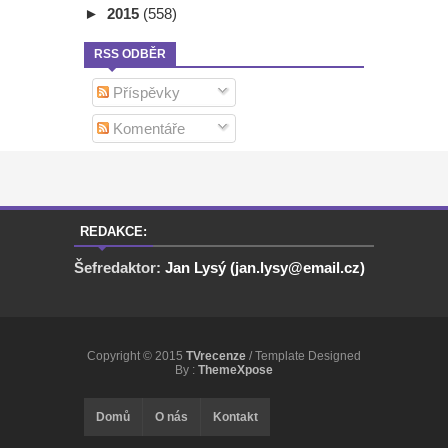
►
2015
(558)
RSS ODBĚR
Příspěvky
Komentáře
REDAKCE:
Šefredaktor:
Jan Lysý (jan.lysy@email.cz)
Copyright © 2015
TVrecenze
/ Template Designed
By :
ThemeXpose
Domů
O nás
Kontakt