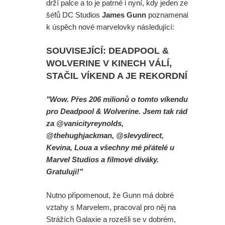
drží palce a to je patrné i nyní, kdy jeden ze
šéfů DC Studios
James Gunn
poznamenal
k úspěch nové marvelovky následující:
SOUVISEJÍCÍ: DEADPOOL &
WOLVERINE V KINECH VÁLÍ,
STAČIL VÍKEND A JE REKORDNÍ
"Wow. Přes 206 milionů o tomto víkendu
pro Deadpool & Wolverine. Jsem tak rád
za @vanicityreynolds,
@thehughjackman, @slevydirect,
Kevina, Loua a všechny mé přátelé u
Marvel Studios a filmové diváky.
Gratuluji!"
Nutno připomenout, že Gunn má dobré
vztahy s Marvelem, pracoval pro něj na
Strážích Galaxie a rozešli se v dobrém,