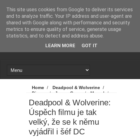
Novinky
Loading...
This site uses cookies from Google to deliver its services
and to analyze traffic. Your IP address and user-agent are
shared with Google along with performance and security
metrics to ensure quality of service, generate usage
statistics, and to detect and address abuse.
LEARN MORE
GOT IT
Home
/
Deadpool & Wolverine
/
Disney
/
James Gunn
/
Marvel
/
MCU
/
Novinky
/
Deadpool &
Deadpool & Wolverine:
Wolverine: Úspěch filmu je tak velký, že se k
Úspěch filmu je tak
němu vyjádřil i šéf DC
velký, že se k němu
vyjádřil i šéf DC