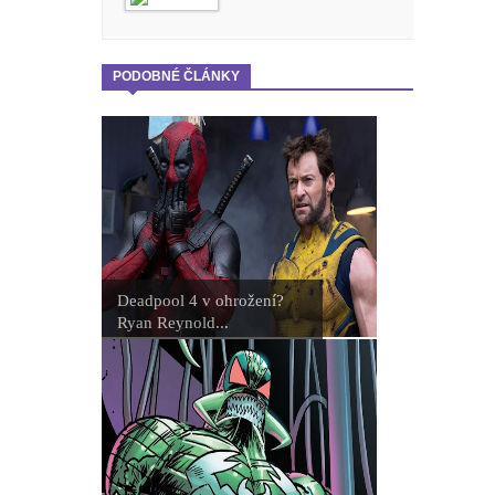
PODOBNÉ ČLÁNKY
Deadpool 4 v ohrožení?
Ryan Reynold...