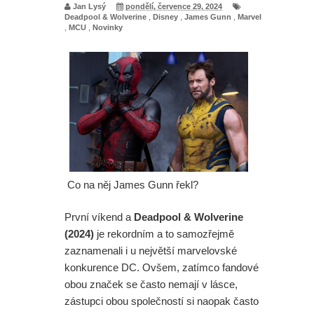
Jan Lysý
pondělí, července 29, 2024
Deadpool & Wolverine
,
Disney
,
James Gunn
,
Marvel
,
MCU
,
Novinky
Co na něj James Gunn řekl?
První víkend a
Deadpool & Wolverine
(2024)
je rekordním a to samozřejmě
zaznamenali i u největší marvelovské
konkurence DC. Ovšem, zatímco fandové
obou značek se často nemají v lásce,
zástupci obou společností si naopak často