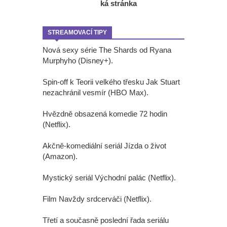
ká stránka
STREAMOVACÍ TIPY
Nová sexy série The Shards od Ryana
Murphyho (Disney+).
Spin-off k Teorii velkého třesku Jak Stuart
nezachránil vesmír (HBO Max).
Hvězdně obsazená komedie 72 hodin
(Netflix).
Akčně-komediální seriál Jízda o život
(Amazon).
Mystický seriál Východní palác (Netflix).
Film Navždy srdcerváči (Netflix).
Třetí a současně poslední řada seriálu