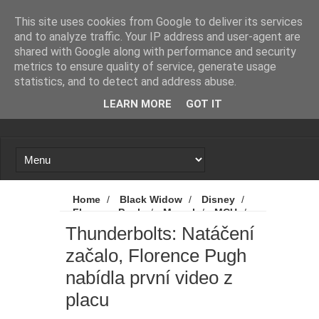
Novinky
Loading...
This site uses cookies from Google to deliver its services
and to analyze traffic. Your IP address and user-agent are
shared with Google along with performance and security
metrics to ensure quality of service, generate usage
statistics, and to detect and address abuse.
LEARN MORE
GOT IT
Home
/
Black Widow
/
Disney
/
Florence Pugh
/
Marvel
/
MCU
/
Novinky
/
Thunderbolts
/
Thunderbolts: Natáčení
Thunderbolts: Natáčení začalo, Florence
začalo, Florence Pugh
Pugh nabídla první video z placu
nabídla první video z
placu