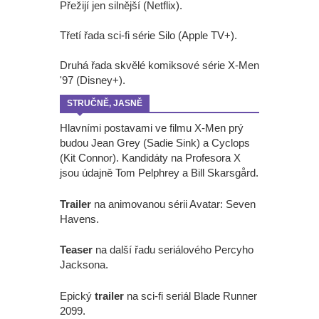
Přežijí jen silnější (Netflix).
Třetí řada sci-fi série Silo (Apple TV+).
Druhá řada skvělé komiksové série X-Men
'97 (Disney+).
STRUČNĚ, JASNĚ
Hlavními postavami ve filmu X-Men prý
budou Jean Grey (Sadie Sink) a Cyclops
(Kit Connor). Kandidáty na Profesora X
jsou údajně Tom Pelphrey a Bill Skarsgård.
Trailer
na animovanou sérii Avatar: Seven
Havens.
Teaser
na další řadu seriálového Percyho
Jacksona.
Epický
trailer
na sci-fi seriál Blade Runner
2099.