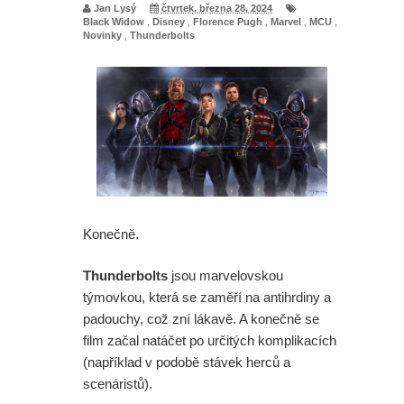
Jan Lysý
čtvrtek, března 28, 2024
Black Widow
,
Disney
,
Florence Pugh
,
Marvel
,
MCU
,
Novinky
,
Thunderbolts
Konečně.
Thunderbolts
jsou marvelovskou
týmovkou, která se zaměří na antihrdiny a
padouchy, což zní lákavě. A konečně se
film začal natáčet po určitých komplikacích
(například v podobě stávek herců a
scenáristů).