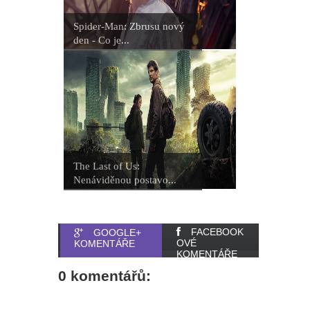
Spider-Man: Zbrusu nový
den - Co je...
The Last of Us:
Nenáviděnou postavo...
FACEBOOK
GOOGLE+
OVÉ
KOMENTÁŘE
KOMENTÁŘE
0 komentářů: