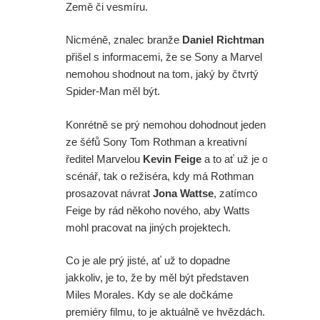
Země či vesmíru.
Nicméně, znalec branže
Daniel Richtman
přišel s informacemi, že se Sony a Marvel
nemohou shodnout na tom, jaký by čtvrtý
Spider-Man měl být.
Konrétně se prý nemohou dohodnout jeden
ze šéfů Sony Tom Rothman a kreativní
ředitel Marvelou
Kevin Feige
a to ať už je o
scénář, tak o režiséra, kdy má Rothman
prosazovat návrat
Jona Wattse
, zatímco
Feige by rád někoho nového, aby Watts
mohl pracovat na jiných projektech.
Co je ale prý jisté, ať už to dopadne
jakkoliv, je to, že by měl být představen
Miles Morales. Kdy se ale dočkáme
premiéry filmu, to je aktuálně ve hvězdách.