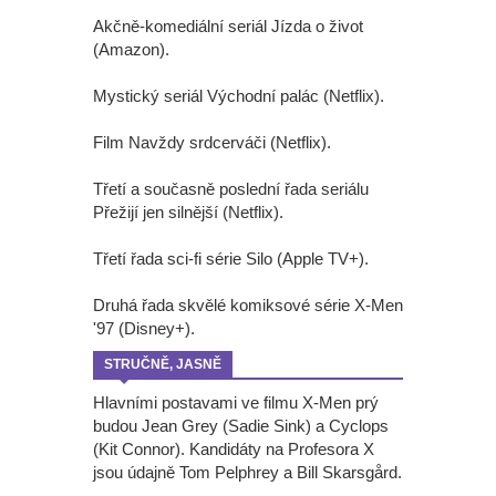
Akčně-komediální seriál Jízda o život
(Amazon).
Mystický seriál Východní palác (Netflix).
Film Navždy srdcerváči (Netflix).
Třetí a současně poslední řada seriálu
Přežijí jen silnější (Netflix).
Třetí řada sci-fi série Silo (Apple TV+).
Druhá řada skvělé komiksové série X-Men
'97 (Disney+).
STRUČNĚ, JASNĚ
Hlavními postavami ve filmu X-Men prý
budou Jean Grey (Sadie Sink) a Cyclops
(Kit Connor). Kandidáty na Profesora X
jsou údajně Tom Pelphrey a Bill Skarsgård.