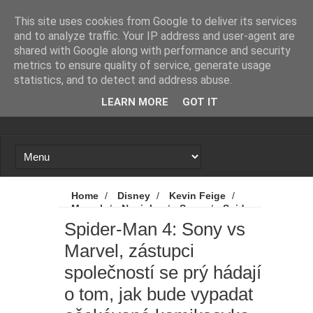
Novinky
Loading...
This site uses cookies from Google to deliver its services
and to analyze traffic. Your IP address and user-agent are
shared with Google along with performance and security
metrics to ensure quality of service, generate usage
statistics, and to detect and address abuse.
LEARN MORE
GOT IT
Home
/
Disney
/
Kevin Feige
/
Marvel
/
Novinky
/
Sony
/
Spider-
Man 4
/
Spider-Man 4: Sony vs Marvel,
Spider-Man 4: Sony vs
zástupci společností se prý hádají o tom, jak
Marvel, zástupci
bude vypadat očekávaná komiksovka
společností se prý hádají
o tom, jak bude vypadat