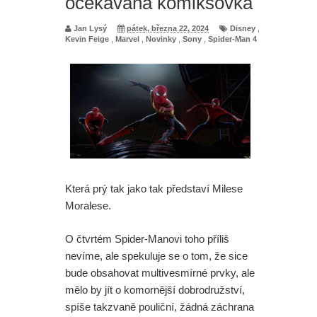
očekávaná komiksovka
Jan Lysý
pátek, března 22, 2024
Disney
,
Kevin Feige
,
Marvel
,
Novinky
,
Sony
,
Spider-Man 4
Která prý tak jako tak představí Milese
Moralese.
O čtvrtém Spider-Manovi toho příliš
nevíme, ale spekuluje se o tom, že sice
bude obsahovat multivesmírné prvky, ale
mělo by jít o komornější dobrodružství,
spíše takzvaně pouliční, žádná záchrana