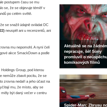
, ale postupem času se mu
álo se, že se objevuje téměř v
fandů po celém světě.
 že se snažil údajně ovládat DC
22)
neuspěl ani u recenzentů, ani
.
Aktuálně se na žádné
rovna mu nepomohl. A nyní čelí
nepracuje, šéf Sony
tlingové akce SmackDown a podle
promluvil o neúspěch
komiksových filmů
 Holdings Group, pod kterou
 nemůže zbavit pocitu, že se
to zrovna nedaří a jeho účast na
ítají mu, že místo, aby se
 měly být daný večer v centru
Spider-Man: Zbrusu n