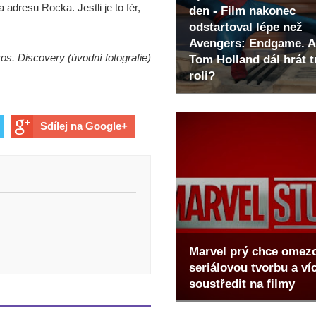
 adresu Rocka. Jestli je to fér,
den - Film nakonec
odstartoval lépe než
Avengers: Endgame. A
os. Discovery (úvodní fotografie)
Tom Holland dál hrát t
roli?
Sdílej na Google+
Marvel prý chce omez
seriálovou tvorbu a ví
soustředit na filmy