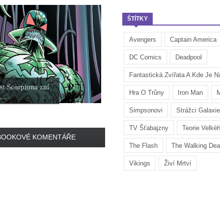
ŠTÍTKY
Avengers
Captain America
DC Comics
Deadpool
Fantastická Zvířata A Kde Je Na
t Scorpiona zní
Hra O Trůny
Iron Man
M
...
Simpsonovi
Strážci Galaxie
TV Šťabajzny
Teorie Velké
BOOKOVÉ KOMENTÁŘE
The Flash
The Walking De
Vikings
Živí Mrtví