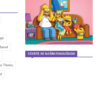
jít
arvel
STAŇTE SE NAŠÍM FANOUŠKEM
ho Třesku
ad