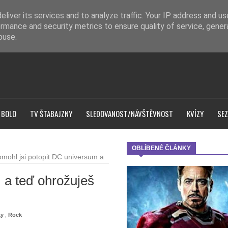
liver its services and to analyze traffic. Your IP address and u
rmance and security metrics to ensure quality of service, gene
buse.
 BOLO
TV ŠTABAJZNY
SLEDOVANOST/NÁVŠTĚVNOST
KVÍZY
SEZ
OBLÍBENÉ ČLÁNKY
mohl jsi potopit DC universum a
 a teď ohrožuješ
ky
,
Rock