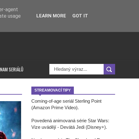
ser-agent
rate usage
LEARN MORE
GOT IT
NAM SERIÁLŮ
STREAMOVACÍ TIPY
Coming-of-age seriál Sterling Point
(Amazon Prime Video).
Povedená animovaná série Star Wars:
Vize uvádějí - Devátá Jedi (Disney+).