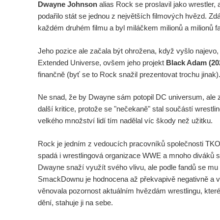
Dwayne Johnson
alias Rock se proslavil jako wrestler
podařilo stát se jednou z největších filmových hvězd. Zd
každém druhém filmu a byl miláčkem milionů a milionů 
Jeho pozice ale začala být ohrožena, když vyšlo najevo,
Extended Universe, ovšem jeho projekt
Black Adam (20
finančně (byť se to Rock snažil prezentovat trochu jinak)
Ne snad, že by Dwayne sám potopil DC universum, ale z
další kritice, protože se "nečekaně" stal součástí wres
velkého množství lidí tím nadělal víc škody než užitku.
Rock je jedním z vedoucích pracovníků společnosti TKO
spadá i wrestlingová organizace WWE a mnoho diváků se
Dwayne snaží využít svého vlivu, ale podle fandů se mu 
SmackDownu je hodnocena až překvapivě negativně a vyč
věnovala pozornost aktuálním hvězdám wrestlingu, které
dění, stahuje ji na sebe.