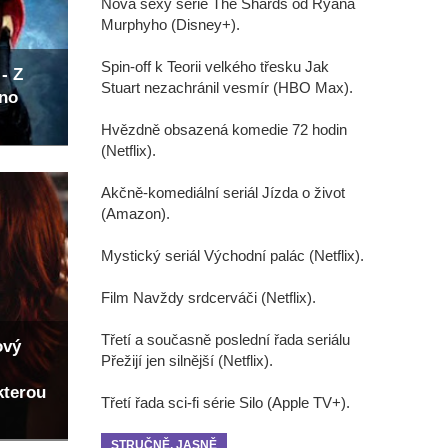
Nová sexy série The Shards od Ryana
Murphyho (Disney+).
Spin-off k Teorii velkého třesku Jak
- Z
Stuart nezachránil vesmír (HBO Max).
eno
Hvězdně obsazená komedie 72 hodin
(Netflix).
Akčně-komediální seriál Jízda o život
(Amazon).
Mystický seriál Východní palác (Netflix).
Film Navždy srdcerváči (Netflix).
Třetí a současně poslední řada seriálu
ový
Přežijí jen silnější (Netflix).
kterou
Třetí řada sci-fi série Silo (Apple TV+).
STRUČNĚ, JASNĚ