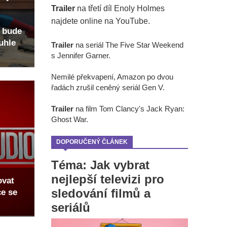
Trailer
na třetí díl Enoly Holmes
najdete online na YouTube.
 bude
uhle
Trailer
na seriál The Five Star Weekend
s Jennifer Garner.
Nemilé překvapení, Amazon po dvou
řadách zrušil ceněný seriál Gen V.
Trailer
na film Tom Clancy's Jack Ryan:
Ghost War.
DOPORUČENÝ ČLÁNEK
Téma: Jak vybrat
nejlepší televizi pro
ovat
sledování filmů a
ce se
seriálů