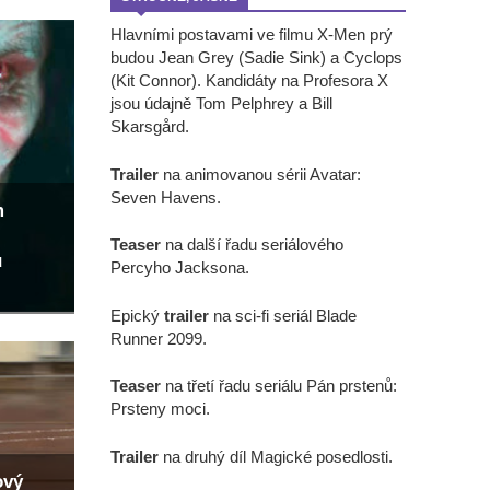
Hlavními postavami ve filmu X-Men prý
budou Jean Grey (Sadie Sink) a Cyclops
(Kit Connor). Kandidáty na Profesora X
jsou údajně Tom Pelphrey a Bill
Skarsgård.
Trailer
na animovanou sérii Avatar:
Seven Havens.
m
Teaser
na další řadu seriálového
u
Percyho Jacksona.
Epický
trailer
na sci-fi seriál Blade
Runner 2099.
Teaser
na třetí řadu seriálu Pán prstenů:
Prsteny moci.
Trailer
na druhý díl Magické posedlosti.
ový