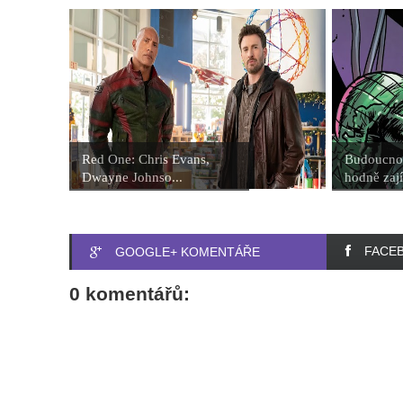
Red One: Chris Evans,
Budoucnos
Dwayne Johnso...
hodně zají
FACE
GOOGLE+ KOMENTÁŘE
0 komentářů: