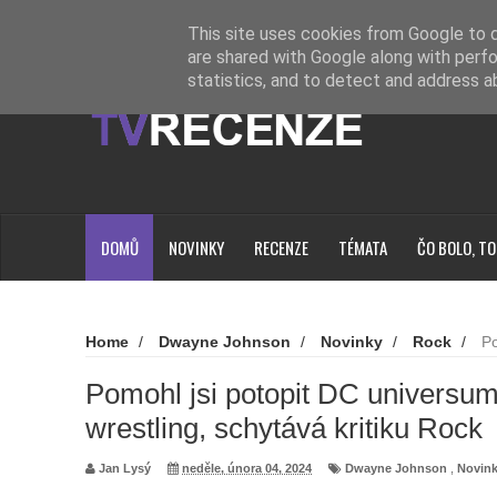
Novinky
Loading...
This site uses cookies from Google to de
are shared with Google along with perfo
statistics, and to detect and address a
DOMŮ
NOVINKY
RECENZE
TÉMATA
ČO BOLO, TO
Home
/
Dwayne Johnson
/
Novinky
/
Rock
/
Po
teď ohrožuješ wrestling, schytává kritiku Rock
Pomohl jsi potopit DC universum
wrestling, schytává kritiku Rock
Jan Lysý
neděle, února 04, 2024
Dwayne Johnson
,
Novin