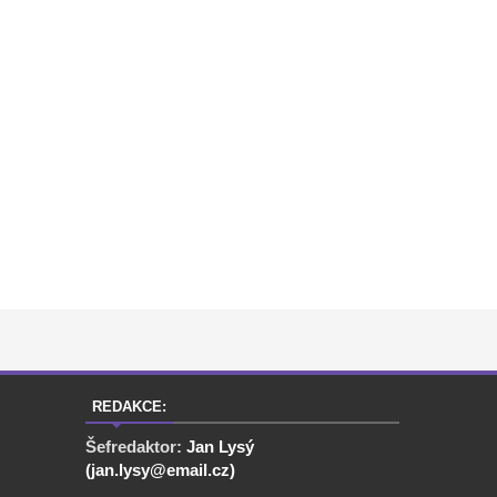
REDAKCE:
Šefredaktor:
Jan Lysý
(jan.lysy@email.cz)