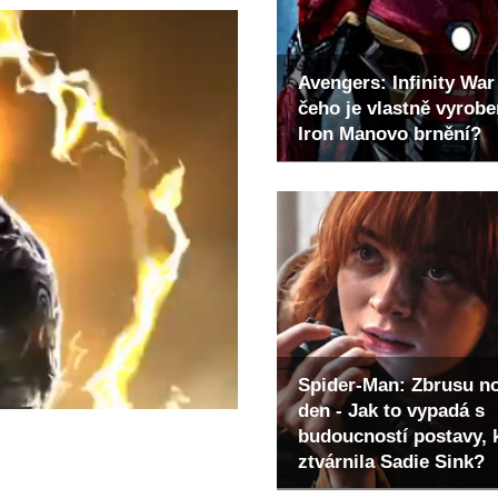
Avengers: Infinity War 
čeho je vlastně vyrob
Iron Manovo brnění?
Spider-Man: Zbrusu n
den - Jak to vypadá s
budoucností postavy, 
ztvárnila Sadie Sink?