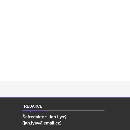
REDAKCE:
Šefredaktor:
Jan Lysý
(jan.lysy@email.cz)