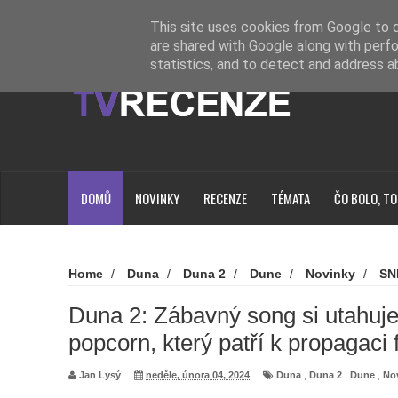
Novinky
Loading...
This site uses cookies from Google to de
are shared with Google along with perfo
statistics, and to detect and address a
DOMŮ
NOVINKY
RECENZE
TÉMATA
ČO BOLO, TO
Home
/
Duna
/
Duna 2
/
Dune
/
Novinky
/
SN
utahuje k kyblíku na popcorn, který patří k propagaci filmu
Duna 2: Zábavný song si utahuje
popcorn, který patří k propagaci 
Jan Lysý
neděle, února 04, 2024
Duna
,
Duna 2
,
Dune
,
No