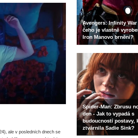
Avengers: Infinity War 
čeho je vlastně vyrob
Iron Manovo brnění?
Spider-Man: Zbrusu n
den - Jak to vypadá s
budoucností postavy, 
ztvárnila Sadie Sink?
24), ale v posledních dnech se