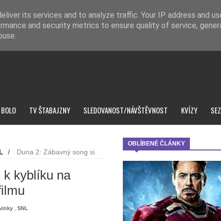
liver its services and to analyze traffic. Your IP address and u
rmance and security metrics to ensure quality of service, gene
buse.
 BOLO
TV ŠTABAJZNY
SLEDOVANOST/NÁVŠTĚVNOST
KVÍZY
SEZ
OBLÍBENÉ ČLÁNKY
L
/
Duna 2: Zábavný song si
 k kyblíku na
filmu
vinky
,
SNL