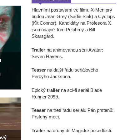
Hlavními postavami ve filmu X-Men prý
budou Jean Grey (Sadie Sink) a Cyclops
(Kit Connor). Kandidáty na Profesora X
jsou údajně Tom Pelphrey a Bill
Skarsgård.
Trailer
na animovanou sérii Avatar:
Seven Havens.
m
Teaser
na další řadu seriálového
u
Percyho Jacksona.
Epický
trailer
na sci-fi seriál Blade
Runner 2099.
Teaser
na třetí řadu seriálu Pán prstenů:
Prsteny moci.
Trailer
na druhý díl Magické posedlosti.
ový