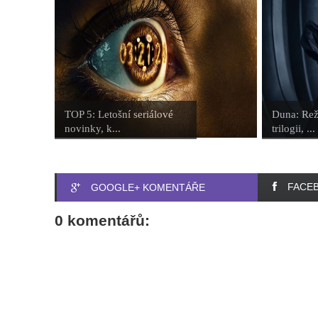
TOP 5: Letošní seriálové
Duna: Rež
novinky, k...
trilogii, ...
FACE
GOOGLE+ KOMENTÁŘE
0 komentářů: