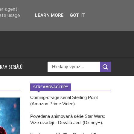
ser-agent
rate usage
LEARN MORE
GOT IT
NAM SERIÁLŮ
STREAMOVACÍ TIPY
Coming-of-age seriál Sterling Point
(Amazon Prime Video).
Povedená animovaná série Star Wars:
Vize uvádějí - Devátá Jedi (Disney+).