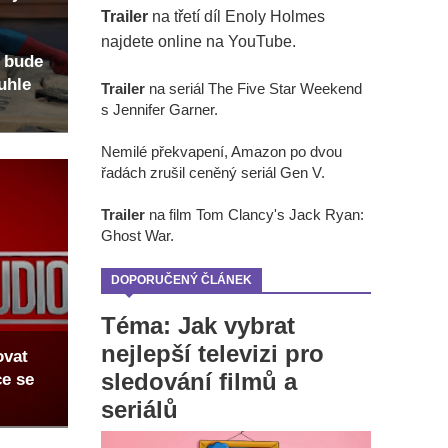
Trailer
na třetí díl Enoly Holmes
najdete online na YouTube.
 bude
uhle
Trailer
na seriál The Five Star Weekend
s Jennifer Garner.
Nemilé překvapení, Amazon po dvou
řadách zrušil ceněný seriál Gen V.
Trailer
na film Tom Clancy's Jack Ryan:
Ghost War.
DOPORUČENÝ ČLÁNEK
Téma: Jak vybrat
nejlepší televizi pro
ovat
sledování filmů a
ce se
seriálů