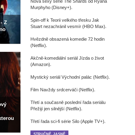
Nová sexy série The Shards od Ryana
Murphyho (Disney+).
Spin-off k Teorii velkého třesku Jak
- Z
Stuart nezachránil vesmír (HBO Max).
eno
Hvězdně obsazená komedie 72 hodin
(Netflix).
Akčně-komediální seriál Jízda o život
(Amazon).
Mystický seriál Východní palác (Netflix).
Film Navždy srdcerváči (Netflix).
Třetí a současně poslední řada seriálu
ový
Přežijí jen silnější (Netflix).
kterou
Třetí řada sci-fi série Silo (Apple TV+).
STRUČNĚ, JASNĚ