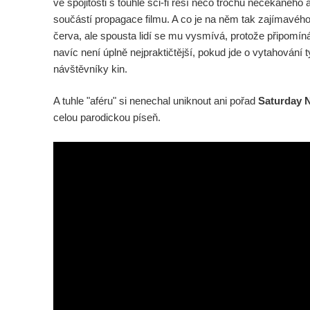
ve spojitosti s touhle sci-fi řeší něco trochu nečekaného a
součástí propagace filmu. A co je na něm tak zajímavé
červa, ale spousta lidí se mu vysmívá, protože připomí
navíc není úplně nejpraktičtější, pokud jde o vytahování 
návštěvníky kin.
A tuhle "aféru" si nenechal uniknout ani pořad
Saturday N
celou parodickou píseň.