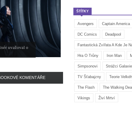
ŠTÍTKY
Avengers
Captain America
DC Comics
Deadpool
Fantastická Zvířata A Kde Je Na
isér uvažoval o
Hra O Trůny
Iron Man
M
Simpsonovi
Strážci Galaxie
TV Šťabajzny
Teorie Velké
BOOKOVÉ KOMENTÁŘE
The Flash
The Walking De
Vikings
Živí Mrtví