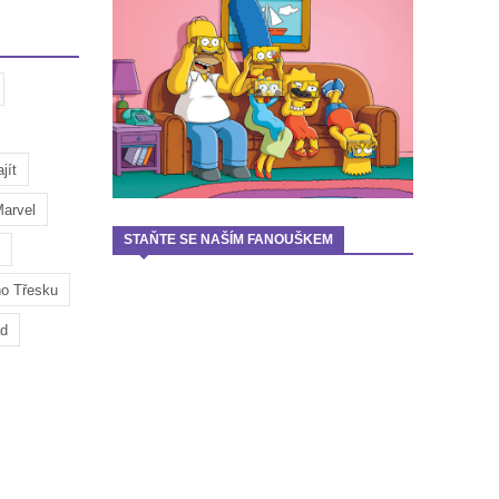
jít
arvel
STAŇTE SE NAŠÍM FANOUŠKEM
ho Třesku
ad