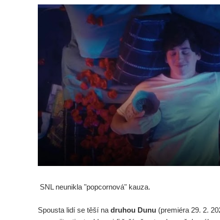
SNL neunikla "popcornová" kauza.
Spousta lidí se těší na
druhou Dunu
(premiéra 29. 2. 20