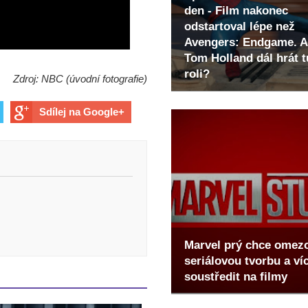
den - Film nakonec
odstartoval lépe než
Avengers: Endgame. A
Tom Holland dál hrát t
roli?
Zdroj: NBC (úvodní fotografie)
Sdílej na Google+
Marvel prý chce omez
seriálovou tvorbu a ví
soustředit na filmy