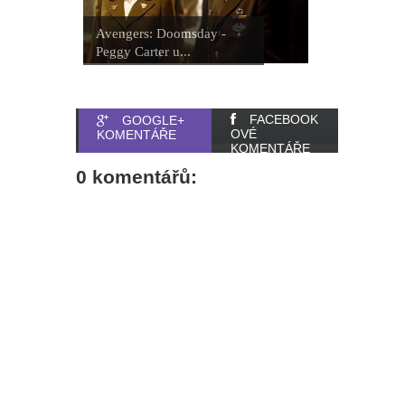
Avengers: Doomsday -
Peggy Carter u...
FACEBOOK
GOOGLE+
OVÉ
KOMENTÁŘE
KOMENTÁŘE
0 komentářů: