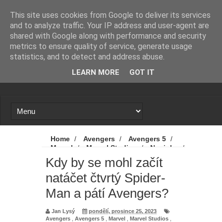
Novinky
Loading...
This site uses cookies from Google to deliver its services
and to analyze traffic. Your IP address and user-agent are
shared with Google along with performance and security
metrics to ensure quality of service, generate usage
statistics, and to detect and address abuse.
LEARN MORE
GOT IT
Home
/
Avengers
/
Avengers 5
/
Marvel
/
Marvel Studios
/
Novinky
/
Spider-Man
/
Spider-Man 4
/
Kdy by
Kdy by se mohl začít
se mohl začít natáčet čtvrtý Spider-Man a
natáčet čtvrtý Spider-
pátí Avengers?
Man a pátí Avengers?
Jan Lysý
pondělí, prosince 25, 2023
Avengers
,
Avengers 5
,
Marvel
,
Marvel Studios
,