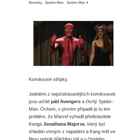
Novinky
,
Spider-Man
,
Spider-Man 4
Komiksové střípky.
Jedněmi z nejočekávanějších komiksovek
jsou určitě
pátí Avengers
a čtvrtý Spider-
Man. Ovšem, v prvním případě je tu ten
problém, že Marvel vyhodil představitele
Kanga
Jonathana Majorse
, který byl
shledán vinným z napadení a Kang měl ve
filmu sehrát důležitou roli a u čtvrtého