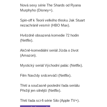
Nová sexy série The Shards od Ryana
Murphyho (Disney+).
Spin-off k Teorii velkého třesku Jak Stuart
nezachránil vesmír (HBO Max).
Hvězdně obsazená komedie 72 hodin
(Netflix).
Akčně-komediální seriál Jízda o život
(Amazon).
Mystický seriál Východní palác (Netflix).
Film Navždy srdcerváči (Netflix).
Třetí a současně poslední řada seriálu
Přežijí jen silnější (Netflix).
Třetí řada sci-fi série Silo (Apple TV+).