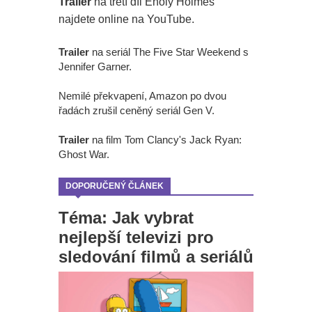
Trailer
na třetí díl Enoly Holmes
najdete online na YouTube.
Trailer
na seriál The Five Star Weekend s
Jennifer Garner.
Nemilé překvapení, Amazon po dvou
řadách zrušil ceněný seriál Gen V.
Trailer
na film Tom Clancy's Jack Ryan:
Ghost War.
DOPORUČENÝ ČLÁNEK
Téma: Jak vybrat
nejlepší televizi pro
sledování filmů a seriálů