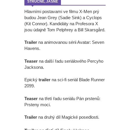
STRUČNĚ, JASNĚ
Hlavními postavami ve filmu X-Men prý
budou Jean Grey (Sadie Sink) a Cyclops
(Kit Connor). Kandidáty na Profesora X
jsou údajně Tom Pelphrey a Bill Skarsgård.
Trailer
na animovanou sérii Avatar: Seven
Havens.
Teaser
na další řadu seriálového Percyho
Jacksona.
Epický
trailer
na sci-fi seriál Blade Runner
2099.
Teaser
na třetí řadu seriálu Pán prstenů:
Prsteny moci.
Trailer
na druhý díl Magické posedlosti.