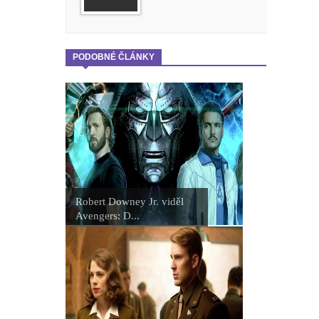
PODOBNÉ ČLÁNKY
Robert Downey Jr. viděl
Avengers: D...