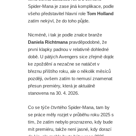
Spider-Mana je zase jiná komplikace, podle
všeho představitel hlavní role
Tom Holland
zatím nekývl, že do toho půjde.
Nicméně, i tak je podle znalce branže
Daniela Richtmana
pravděpodobné, že
první klapky padnou v relativně dohledné
době. U pátých Avengers sice zřejmě dojde
ke zpoždění a nezačne se natáčet v
březnu příštího roku, ale o několik měsíců
později, ovšem zatím to nemusí znamenat
přesun premiéry, která je aktuálně
stanovena na 30. 4. 2026.
Co se týče čtvrtého Spider-Mana, tam by
se práce měly rozjet v průběhu roku 2025 s
tím, že zatím nebylo prozrazeno, kdy bude
mít premiéru, takže není jasné, kdy dorazí