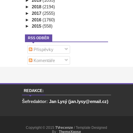
►
2019
(1095)
►
2018
(2194)
►
2017
(2555)
►
2016
(1760)
►
2015
(558)
RSS ODBĚR
Příspěvky
Komentáře
REDAKCE:
Šefredaktor:
Jan Lysý (jan.lysy@email.cz)
Copyright © 2015
TVrecenze
/ Template Designed
By :
ThemeXpose