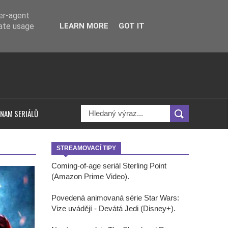
ser-agent
rate usage
LEARN MORE
GOT IT
NAM SERIÁLŮ
STREAMOVACÍ TIPY
Coming-of-age seriál Sterling Point
(Amazon Prime Video).
Povedená animovaná série Star Wars:
Vize uvádějí - Devátá Jedi (Disney+).