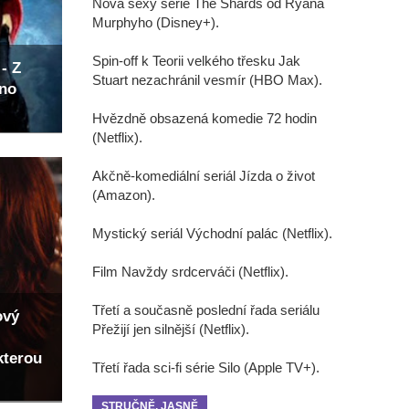
Nová sexy série The Shards od Ryana
Murphyho (Disney+).
Spin-off k Teorii velkého třesku Jak
- Z
Stuart nezachránil vesmír (HBO Max).
eno
Hvězdně obsazená komedie 72 hodin
(Netflix).
Akčně-komediální seriál Jízda o život
(Amazon).
Mystický seriál Východní palác (Netflix).
Film Navždy srdcerváči (Netflix).
Třetí a současně poslední řada seriálu
ový
Přežijí jen silnější (Netflix).
kterou
Třetí řada sci-fi série Silo (Apple TV+).
STRUČNĚ, JASNĚ