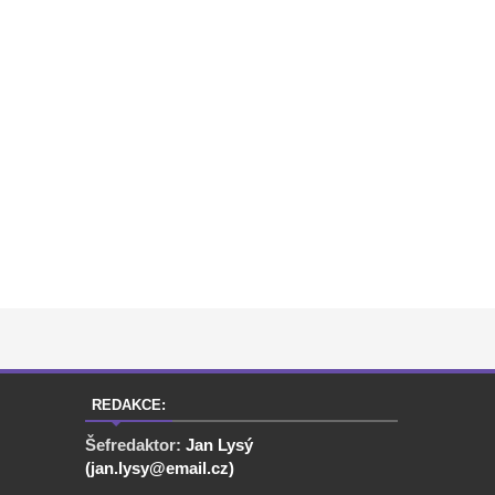
REDAKCE:
Šefredaktor:
Jan Lysý
(jan.lysy@email.cz)