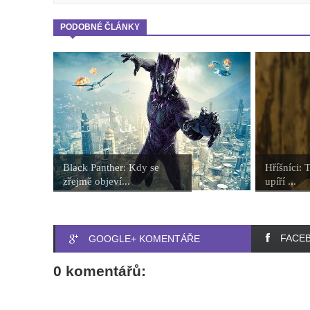
PODOBNÉ ČLÁNKY
Black Panther: Kdy se
Hříšníci: 
zřejmě objeví...
upíří ...
FACE
GOOGLE+ KOMENTÁŘE
0 komentářů: