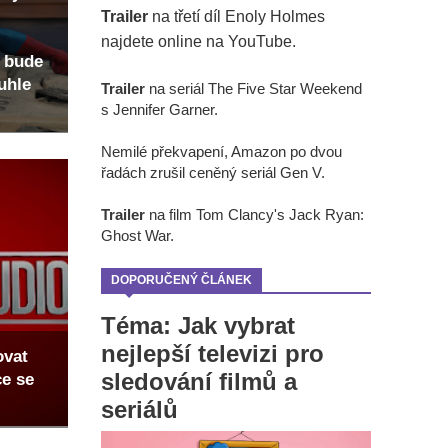
Trailer
na třetí díl Enoly Holmes
najdete online na YouTube.
 bude
uhle
Trailer
na seriál The Five Star Weekend
s Jennifer Garner.
Nemilé překvapení, Amazon po dvou
řadách zrušil ceněný seriál Gen V.
Trailer
na film Tom Clancy's Jack Ryan:
Ghost War.
DOPORUČENÝ ČLÁNEK
Téma: Jak vybrat
nejlepší televizi pro
ovat
sledování filmů a
ce se
seriálů