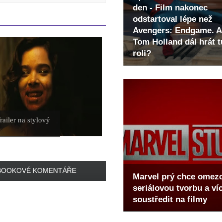
den - Film nakonec
odstartoval lépe než
Avengers: Endgame. A
Tom Holland dál hrát t
roli?
Trailer na stylový
BOOKOVÉ KOMENTÁŘE
Marvel prý chce omez
seriálovou tvorbu a ví
soustředit na filmy