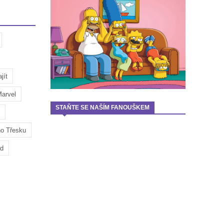
jít
arvel
STAŇTE SE NAŠÍM FANOUŠKEM
ho Třesku
ad