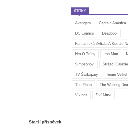
ŠTÍTKY
Avengers
Captain America
DC Comics
Deadpool
Fantastická Zvířata A Kde Je Na
Hra O Trůny
Iron Man
M
Simpsonovi
Strážci Galaxie
TV Šťabajzny
Teorie Velké
The Flash
The Walking De
Vikings
Živí Mrtví
Starší příspěvek