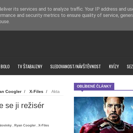
liver its services and to analyze traffic. Your IP address and u
rmance and security metrics to ensure quality of service, gene
buse.
 BOLO
TV ŠTABAJZNY
SLEDOVANOST/NÁVŠTĚVNOST
KVÍZY
SEZ
OBLÍBENÉ ČLÁNKY
an Coogler
/
X-Files
/
Akta
 se ji režisér
Novinky
,
Ryan Coogler
,
X-Files