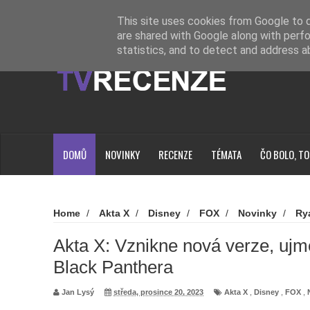
Novinky
Loading...
This site uses cookies from Google to de
are shared with Google along with perfo
statistics, and to detect and address a
DOMŮ
NOVINKY
RECENZE
TÉMATA
ČO BOLO, TO
Home
/
Akta X
/
Disney
/
FOX
/
Novinky
/
Ry
X: Vznikne nová verze, ujme se ji režisér Black Panthera
Akta X: Vznikne nová verze, ujme
Black Panthera
Jan Lysý
středa, prosince 20, 2023
Akta X
,
Disney
,
FOX
,