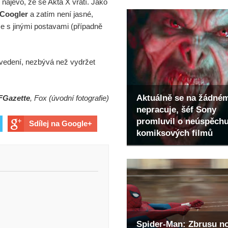
 najevo, že se Akta X vrátí. Jako
Coogler
a zatím není jasné,
ze s jinými postavami (případně
vedení, nezbývá než vydržet
Aktuálně se na žádné
FGazette
, Fox (úvodní fotografie)
nepracuje, šéf Sony
promluvil o neúspěch
Sdílej na Google+
komiksových filmů
Spider-Man: Zbrusu n