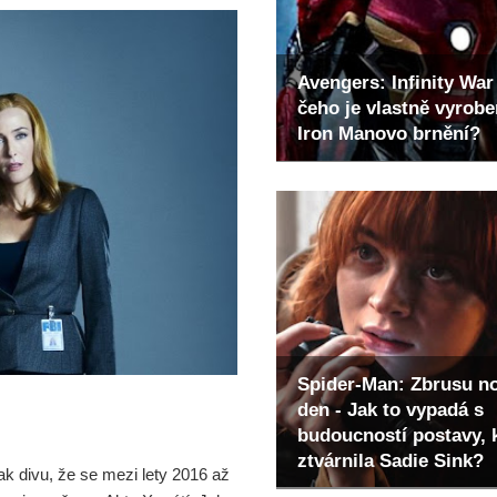
Avengers: Infinity War 
čeho je vlastně vyrob
Iron Manovo brnění?
Spider-Man: Zbrusu n
den - Jak to vypadá s
budoucností postavy, 
ztvárnila Sadie Sink?
ak divu, že se mezi lety 2016 až