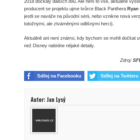
2018 dočkaly dalších dílů. Ale není to vše, aktuálně vyšlo
producent se projektu ujme tvůrce Black Panthera
Ryan 
jestli se naváže na původní sérii, nebo vznikne nová ver
totožnými, ale ztvárněnými odlišnými herci).
Aktuálně ani není známo, kdy bychom se mohli dočkat u
než Disney nabídne nějaké detaily.
Zdroj:
SF
Sdílej na Facebooku
Sdílej na Twitteru
Autor: Jan Lysý