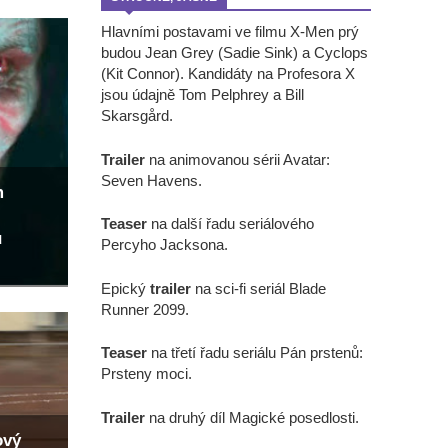
Hlavními postavami ve filmu X-Men prý
budou Jean Grey (Sadie Sink) a Cyclops
(Kit Connor). Kandidáty na Profesora X
jsou údajně Tom Pelphrey a Bill
Skarsgård.
Trailer
na animovanou sérii Avatar:
Seven Havens.
m
Teaser
na další řadu seriálového
u
Percyho Jacksona.
Epický
trailer
na sci-fi seriál Blade
Runner 2099.
Teaser
na třetí řadu seriálu Pán prstenů:
Prsteny moci.
Trailer
na druhý díl Magické posedlosti.
ový