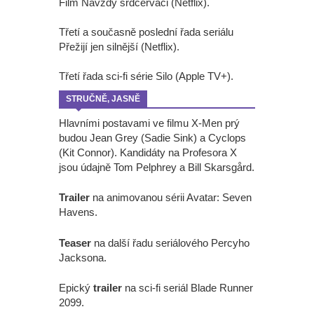
Film Navždy srdcerváči (Netflix).
Třetí a současně poslední řada seriálu
Přežijí jen silnější (Netflix).
Třetí řada sci-fi série Silo (Apple TV+).
STRUČNĚ, JASNĚ
Hlavními postavami ve filmu X-Men prý
budou Jean Grey (Sadie Sink) a Cyclops
(Kit Connor). Kandidáty na Profesora X
jsou údajně Tom Pelphrey a Bill Skarsgård.
Trailer
na animovanou sérii Avatar: Seven
Havens.
Teaser
na další řadu seriálového Percyho
Jacksona.
Epický
trailer
na sci-fi seriál Blade Runner
2099.