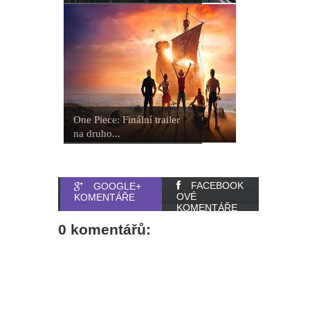
One Piece: Finální trailer
na druho...
FACEBOOK
GOOGLE+
OVÉ
KOMENTÁŘE
KOMENTÁŘE
0 komentářů: