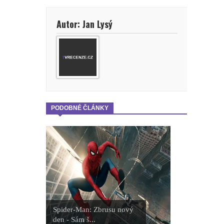
Autor: Jan Lysý
PODOBNÉ ČLÁNKY
Spider-Man: Zbrusu nový
den - Sám š...