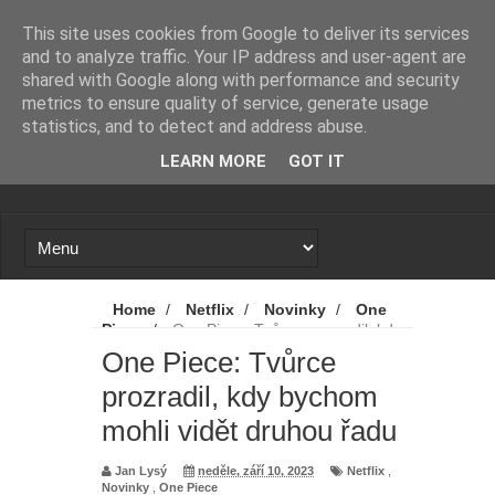
Novinky
Loading...
This site uses cookies from Google to deliver its services
and to analyze traffic. Your IP address and user-agent are
shared with Google along with performance and security
metrics to ensure quality of service, generate usage
statistics, and to detect and address abuse.
LEARN MORE
GOT IT
Home
/
Netflix
/
Novinky
/
One
Piece
/
One Piece: Tvůrce prozradil, kdy
bychom mohli vidět druhou řadu
One Piece: Tvůrce
prozradil, kdy bychom
mohli vidět druhou řadu
Jan Lysý
neděle, září 10, 2023
Netflix
,
Novinky
,
One Piece