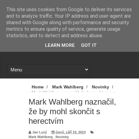
Novinky
Loading...
This site uses cookies from Google to deliver its services
and to analyze traffic. Your IP address and user-agent are
shared with Google along with performance and security
metrics to ensure quality of service, generate usage
statistics, and to detect and address abuse.
LEARN MORE
GOT IT
Home
/
Mark Wahlberg
/
Novinky
/
Mark Wahlberg naznačil, že by mohl
skončit s herectvím
Mark Wahlberg naznačil,
že by mohl skončit s
herectvím
Jan Lysý
úterý, září 19, 2023
Mark Wahlberg
,
Novinky