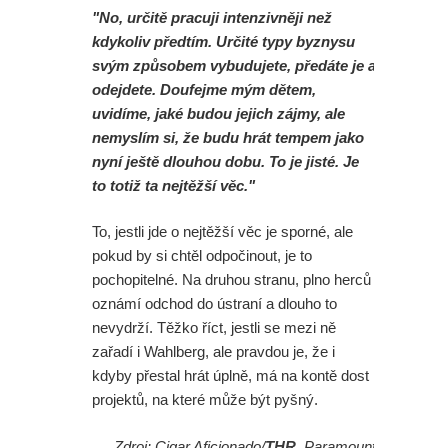
"No, určitě pracuji intenzivněji než
kdykoliv předtím. Určité typy byznysu
svým způsobem vybudujete, předáte je a
odejdete. Doufejme mým dětem,
uvidíme, jaké budou jejich zájmy, ale
nemyslím si, že budu hrát tempem jako
nyní ještě dlouhou dobu. To je jisté. Je
to totiž ta nejtěžší věc."
To, jestli jde o nejtěžší věc je sporné, ale
pokud by si chtěl odpočinout, je to
pochopitelné. Na druhou stranu, plno herců
oznámí odchod do ústraní a dlouho to
nevydrží. Těžko říct, jestli se mezi ně
zařadí i Wahlberg, ale pravdou je, že i
kdyby přestal hrát úplně, má na kontě dost
projektů, na které může být pyšný.
Zdroj: Cigar Aficionado/
THR
, Paramount