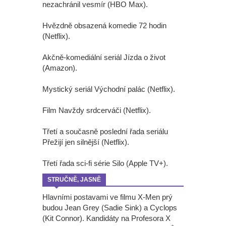
nezachránil vesmír (HBO Max).
Hvězdně obsazená komedie 72 hodin
(Netflix).
Akčně-komediální seriál Jízda o život
(Amazon).
Mystický seriál Východní palác (Netflix).
Film Navždy srdcerváči (Netflix).
Třetí a současně poslední řada seriálu
Přežijí jen silnější (Netflix).
Třetí řada sci-fi série Silo (Apple TV+).
STRUČNĚ, JASNĚ
Hlavními postavami ve filmu X-Men prý
budou Jean Grey (Sadie Sink) a Cyclops
(Kit Connor). Kandidáty na Profesora X