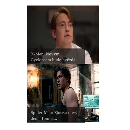
X-Men: Novým
Cyclopsem bude hvězda ...
Spider-Man: Zbrusu nový
den - Tom H...