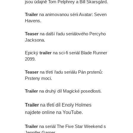
jsou údajně Tom Pelphrey a Bill Skarsgård.
Trailer
na animovanou sérii Avatar: Seven
Havens.
Teaser
na další řadu seriálového Percyho
Jacksona.
Epický
trailer
na sci-fi seriál Blade Runner
2099.
Teaser
na třetí řadu seriálu Pán prstenů:
Prsteny moci.
Trailer
na druhý díl Magické posedlosti.
Trailer
na třetí díl Enoly Holmes
najdete online na YouTube.
Trailer
na seriál The Five Star Weekend s
Jennifer Garner.