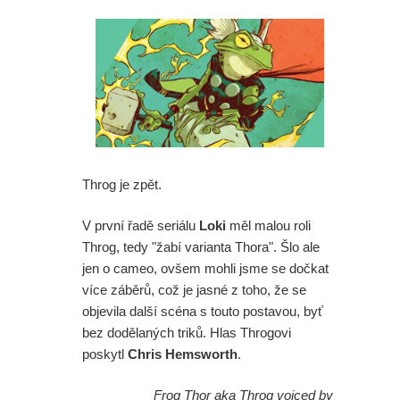
Throg je zpět.
V první řadě seriálu
Loki
měl malou roli
Throg, tedy "žabí varianta Thora". Šlo ale
jen o cameo, ovšem mohli jsme se dočkat
více záběrů, což je jasné z toho, že se
objevila další scéna s touto postavou, byť
bez dodělaných triků. Hlas Throgovi
poskytl
Chris Hemsworth
.
Frog Thor aka Throg voiced by