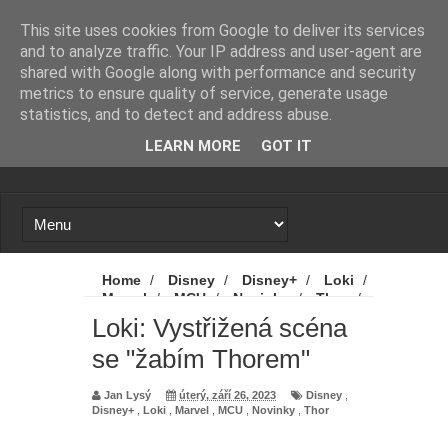
Novinky
Loading...
This site uses cookies from Google to deliver its services
and to analyze traffic. Your IP address and user-agent are
shared with Google along with performance and security
metrics to ensure quality of service, generate usage
statistics, and to detect and address abuse.
LEARN MORE
GOT IT
Home
/
Disney
/
Disney+
/
Loki
/
Marvel
/
MCU
/
Novinky
/
Thor
/
Loki: Vystřižená scéna se "žabím Thorem"
Loki: Vystřižená scéna
se "žabím Thorem"
Jan Lysý
úterý, září 26, 2023
Disney
,
Disney+
,
Loki
,
Marvel
,
MCU
,
Novinky
,
Thor