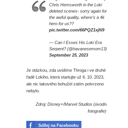
Chris Hemsworth in the Loki
deleted scenes- sorry again for
the awful quality, where’s a 4k
hero for us??
pic.twitter.com/66PQZ1xjN9
— Can I Essex His Loki Era
Serpent? (@havanesemom13)
September 25, 2023
Je otázkou, zda uvidíme Throga i ve druhé
řadě Lokiho, která startujte už 6. 10. 2023,
ale nic takového bohužel zatím potvrzeno
nebylo.
Zdroj: Disney+/Marvel Studios (úvodní
fotografie)
Sdílej na Facebooku