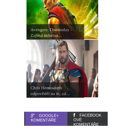
Avengers: Doomsday -
Zajímá informa...
Chris Hemsworth
odpověděl na to, zd...
FACEBOOK
GOOGLE+
OVÉ
KOMENTÁŘE
KOMENTÁŘE