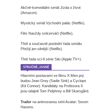
Akčně-komediální seriál Jízda o život
(Amazon).
Mystický seriál Východní palác (Netflix).
Film Navždy srdcerváči (Netflix).
Třetí a současně poslední řada seriálu
Přežijí jen silnější (Netflix).
Třetí řada sci-fi série Silo (Apple TV+).
STRUČNĚ, JASNĚ
Hlavními postavami ve filmu X-Men prý
budou Jean Grey (Sadie Sink) a Cyclops
(Kit Connor). Kandidáty na Profesora X
jsou údajně Tom Pelphrey a Bill Skarsgård.
Trailer
na animovanou sérii Avatar: Seven
Havens.