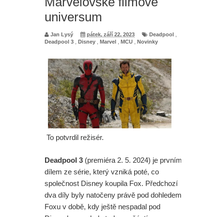
Marvelovské filmové
universum
Jan Lysý
pátek, září 22, 2023
Deadpool
,
Deadpool 3
,
Disney
,
Marvel
,
MCU
,
Novinky
To potvrdil režisér.
Deadpool 3
(premiéra 2. 5. 2024) je prvním
dílem ze série, který vzniká poté, co
společnost Disney koupila Fox. Předchozí
dva díly byly natočeny právě pod dohledem
Foxu v době, kdy ještě nespadal pod