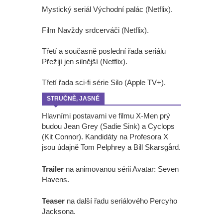
Mystický seriál Východní palác (Netflix).
Film Navždy srdcerváči (Netflix).
Třetí a současně poslední řada seriálu
Přežijí jen silnější (Netflix).
Třetí řada sci-fi série Silo (Apple TV+).
STRUČNĚ, JASNĚ
Hlavními postavami ve filmu X-Men prý
budou Jean Grey (Sadie Sink) a Cyclops
(Kit Connor). Kandidáty na Profesora X
jsou údajně Tom Pelphrey a Bill Skarsgård.
Trailer
na animovanou sérii Avatar: Seven
Havens.
Teaser
na další řadu seriálového Percyho
Jacksona.