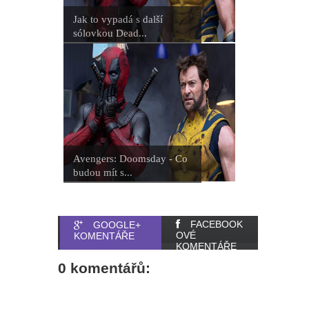
Jak to vypadá s další
sólovkou Dead...
Avengers: Doomsday - Co
budou mít s...
FACEBOOK
GOOGLE+
OVÉ
KOMENTÁŘE
KOMENTÁŘE
0 komentářů: