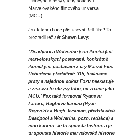
Disneyho a nebyly tedy součástí
Marvelovského filmového universa
(MCU).
Jak k tomu bude přistupovat třetí film? To
prozradil režisér
Shawn Levy
:
"Deadpool a Wolverine jsou ikonickými
marvelovskými postavami, konkrétně
ikonickými postavami z éry Marvel-Fox.
Nebudeme předstírat: 'Oh, luskneme
prsty a najednou odkaz Foxu neexistuje
a získává to obrysy toho, co známe jako
MCU.' Fox také formoval Ryanovu
kariéru, Hughovu kariéru (
Ryan
Reynolds
a
Hugh Jackman
, představitelé
Deadpool a Wolverina, pozn. redakce) a
mou kariéru. Je tu spousta historie a je
tu spousta historie marvelovské historie