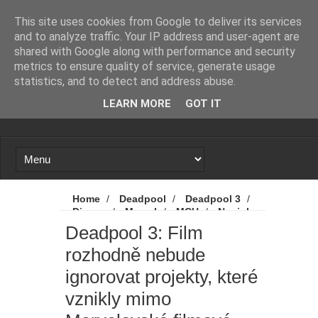
Novinky
Loading...
This site uses cookies from Google to deliver its services
and to analyze traffic. Your IP address and user-agent are
shared with Google along with performance and security
metrics to ensure quality of service, generate usage
statistics, and to detect and address abuse.
LEARN MORE
GOT IT
Home
/
Deadpool
/
Deadpool 3
/
Disney
/
Marvel
/
MCU
/
Novinky
/
Deadpool 3: Film rozhodně nebude
Deadpool 3: Film
ignorovat projekty, které vznikly mimo
rozhodně nebude
Marvelovské filmové universum
ignorovat projekty, které
vznikly mimo