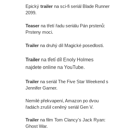
Epický
trailer
na sci-fi seriál Blade Runner
2099.
Teaser
na třetí řadu seriálu Pán prstenů:
Prsteny moci.
Trailer
na druhý díl Magické posedlosti.
Trailer
na třetí díl Enoly Holmes
najdete online na YouTube.
Trailer
na seriál The Five Star Weekend s
Jennifer Garner.
Nemilé překvapení, Amazon po dvou
řadách zrušil ceněný seriál Gen V.
Trailer
na film Tom Clancy's Jack Ryan:
Ghost War.