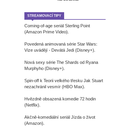
STREAMOVACÍ TIPY
Coming-of-age seriál Sterling Point
(Amazon Prime Video).
Povedená animovaná série Star Wars:
Vize uvádějí - Devátá Jedi (Disney+).
Nová sexy série The Shards od Ryana
Murphyho (Disney+).
Spin-off k Teorii velkého třesku Jak Stuart
nezachránil vesmír (HBO Max).
Hvězdně obsazená komedie 72 hodin
(Netflix).
Akčně-komediální seriál Jízda o život
(Amazon).