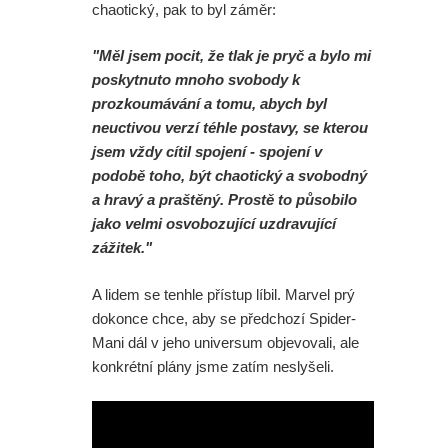
chaotický, pak to byl záměr:
"Měl jsem pocit, že tlak je pryč a bylo mi
poskytnuto mnoho svobody k
prozkoumávání a tomu, abych byl
neuctivou verzí téhle postavy, se kterou
jsem vždy cítil spojení - spojení v
podobě toho, být chaotický a svobodný
a hravý a praštěný. Prostě to působilo
jako velmi osvobozující uzdravující
zážitek."
A lidem se tenhle přístup líbil. Marvel prý
dokonce chce, aby se předchozí Spider-
Mani dál v jeho universum objevovali, ale
konkrétní plány jsme zatím neslyšeli.