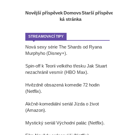
Novější příspěvek
Domovs
Starší příspěvek
ká stránka
STREAMOVACÍ TIPY
Nová sexy série The Shards od Ryana
Murphyho (Disney+).
Spin-off k Teorii velkého třesku Jak Stuart
nezachránil vesmír (HBO Max).
Hvězdně obsazená komedie 72 hodin
(Netflix).
Akčně-komediální seriál Jízda o život
(Amazon).
Mystický seriál Východní palác (Netflix).