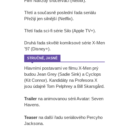
Film Navždy srdcerváči (Netflix).
Třetí a současně poslední řada seriálu
Přežijí jen silnější (Netflix).
Třetí řada sci-fi série Silo (Apple TV+).
Druhá řada skvělé komiksové série X-Men
'97 (Disney+).
STRUČNĚ, JASNĚ
Hlavními postavami ve filmu X-Men prý
budou Jean Grey (Sadie Sink) a Cyclops
(Kit Connor). Kandidáty na Profesora X
jsou údajně Tom Pelphrey a Bill Skarsgård.
Trailer
na animovanou sérii Avatar: Seven
Havens.
Teaser
na další řadu seriálového Percyho
Jacksona.