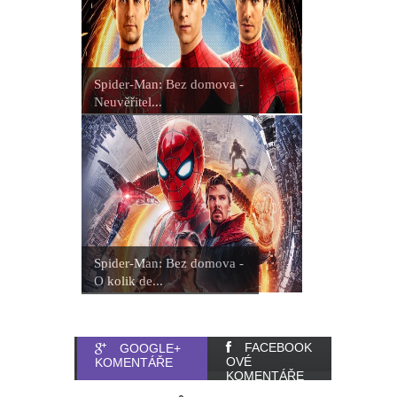
Spider-Man: Bez domova -
Neuvěřitel...
Spider-Man: Bez domova -
O kolik de...
FACEBOOK
GOOGLE+
OVÉ
KOMENTÁŘE
KOMENTÁŘE