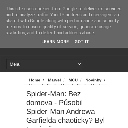
Novinky
Loading...
This site uses cookies from Google to deliver its services
and to analyze traffic. Your IP address and user-agent are
shared with Google along with performance and security
metrics to ensure quality of service, generate usage
statistics, and to detect and address abuse.
LEARN MORE
GOT IT
Home
/
Marvel
/
MCU
/
Novinky
/
Sony
/
Spider-Man
/
Spider-Man:
Bez domova
/
Spider-Man: No Way
Spider-Man: Bez
Home
/
Spider-Man: Bez domova -
domova - Působil
Působil Spider-Man Andrewa Garfielda
chaoticky? Byl to záměr
Spider-Man Andrewa
Garfielda chaoticky? Byl