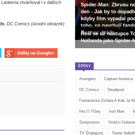
 Lanterna ztvárňoval i v dalších
Spider-Man: Zbrusu n
den - Jak by to dopadl
kdyby film vypadal po
ds
, DC Comics (úvodní obrázek)
toho, co navrhují fan
Ne moc dobře
Řeší se už nástupce 
Hollanda jako Spider
Sdílej na Google+
ŠTÍTKY
Avengers
Captain America
DC Comics
Deadpool
Fantastická Zvířata A Kde Je Na
Hra O Trůny
Iron Man
M
Simpsonovi
Strážci Galaxie
TV Šťabajzny
Teorie Velké