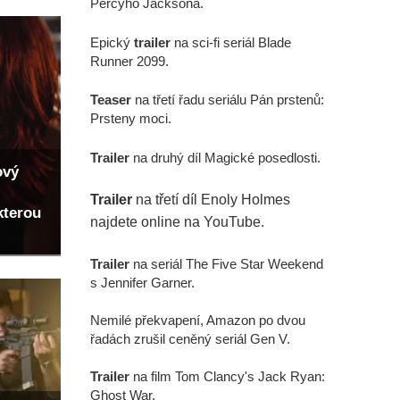
Percyho Jacksona.
Epický
trailer
na sci-fi seriál Blade
Runner 2099.
Teaser
na třetí řadu seriálu Pán prstenů:
Prsteny moci.
Trailer
na druhý díl Magické posedlosti.
ový
Trailer
na třetí díl Enoly Holmes
kterou
najdete online na YouTube.
Trailer
na seriál The Five Star Weekend
s Jennifer Garner.
Nemilé překvapení, Amazon po dvou
řadách zrušil ceněný seriál Gen V.
Trailer
na film Tom Clancy's Jack Ryan:
Ghost War.