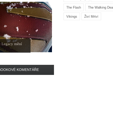
The Flash
The Walking De
Vikings
Živí Mrtví
: Legacy mění
BOOKOVÉ KOMENTÁŘE