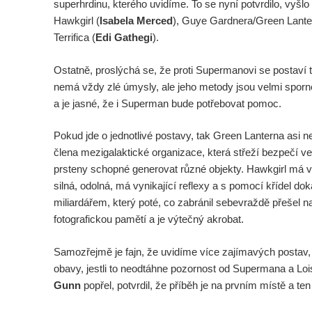
superhrdinu, kterého uvidíme. To se nyní potvrdilo, vyšl
Hawkgirl (
Isabela Merced
), Guye Gardnera/Green Lante
Terrifica (
Edi Gathegi
).
Ostatně, proslýchá se, že proti Supermanovi se postaví 
nemá vždy zlé úmysly, ale jeho metody jsou velmi spor
a je jasné, že i Superman bude potřebovat pomoc.
Pokud jde o jednotlivé postavy, tak Green Lanterna asi n
člena mezigalaktické organizace, která střeží bezpečí ve
prsteny schopné generovat různé objekty. Hawkgirl má v
silná, odolná, má vynikající reflexy a s pomocí křídel dokáž
miliardářem, který poté, co zabránil sebevraždě přešel n
fotografickou pamětí a je výtečný akrobat.
Samozřejmě je fajn, že uvidíme více zajímavých postav,
obavy, jestli to neodtáhne pozornost od Supermana a Loi
Gunn
popřel, potvrdil, že příběh je na prvním místě a ten