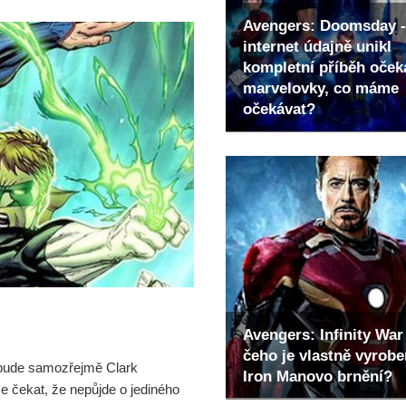
Avengers: Doomsday -
internet údajně unikl
kompletní příběh oče
marvelovky, co máme
očekávat?
Avengers: Infinity War 
čeho je vlastně vyrob
bude samozřejmě Clark
Iron Manovo brnění?
 se čekat, že nepůjde o jediného