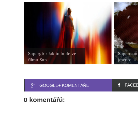
Supergirl: Jak to bude ve
Superman
filmu Sup...
jméno
FACE
GOOGLE+ KOMENTÁŘE
0 komentářů: