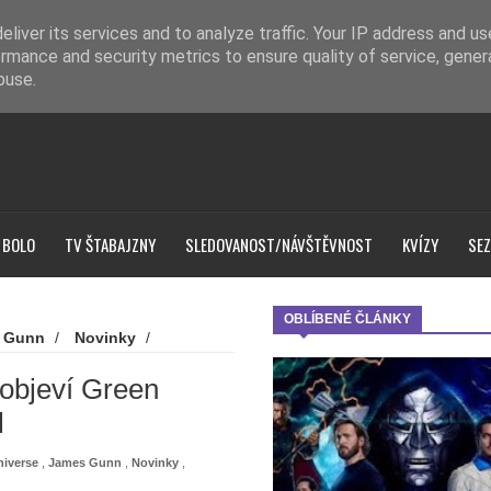
liver its services and to analyze traffic. Your IP address and u
rmance and security metrics to ensure quality of service, gene
buse.
 BOLO
TV ŠTABAJZNY
SLEDOVANOST/NÁVŠTĚVNOST
KVÍZY
SEZ
OBLÍBENÉ ČLÁNKY
 Gunn
/
Novinky
/
covery
/
Superman: Legacy -
 objeví Green
l
iverse
,
James Gunn
,
Novinky
,