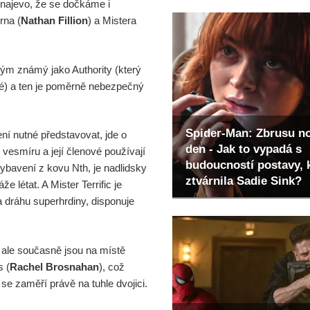
o najevo, že se dočkáme i
rna (
Nathan Fillion
) a Mistera
tým známý jako Authority (který
né) a ten je poměrně nebezpečný
Spider-Man: Zbrusu n
ení nutné představovat, jde o
den - Jak to vypadá s
 vesmíru a její členové používají
budoucností postavy, 
ybavení z kovu Nth, je nadlidsky
ztvárnila Sadie Sink?
e létat. A Mister Terrific je
a dráhu superhrdiny, disponuje
 ale současně jsou na místě
s (
Rachel Brosnahan
), což
 se zaměří právě na tuhle dvojici.