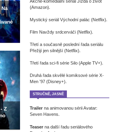
Akčně-komediální seriál Jízda o život
(Amazon).
 Na
Mystický seriál Východní palác (Netflix).
kávané
Film Navždy srdcerváči (Netflix).
Třetí a současně poslední řada seriálu
Přežijí jen silnější (Netflix).
Třetí řada sci-fi série Silo (Apple TV+).
Druhá řada skvělé komiksové série X-
Men '97 (Disney+).
STRUČNĚ, JASNĚ
Trailer
na animovanou sérii Avatar:
- Z
Seven Havens.
eno
Teaser
na další řadu seriálového