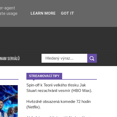
ser-agent
rate usage
LEARN MORE
GOT IT
NAM SERIÁLŮ
STREAMOVACÍ TIPY
Spin-off k Teorii velkého třesku Jak
Stuart nezachránil vesmír (HBO Max).
Hvězdně obsazená komedie 72 hodin
(Netflix).