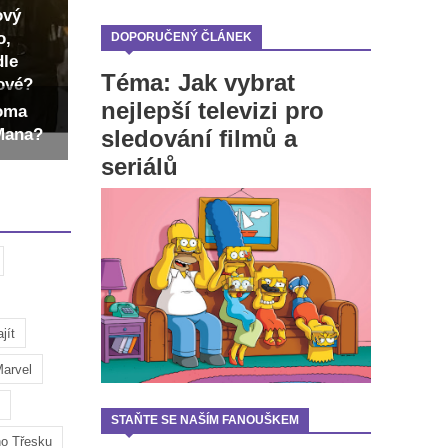
ový
o,
DOPORUČENÝ ČLÁNEK
dle
Téma: Jak vybrat
dové?
nejlepší televizi pro
Toma
sledování filmů a
-Mana?
seriálů
jít
arvel
STAŇTE SE NAŠÍM FANOUŠKEM
ho Třesku