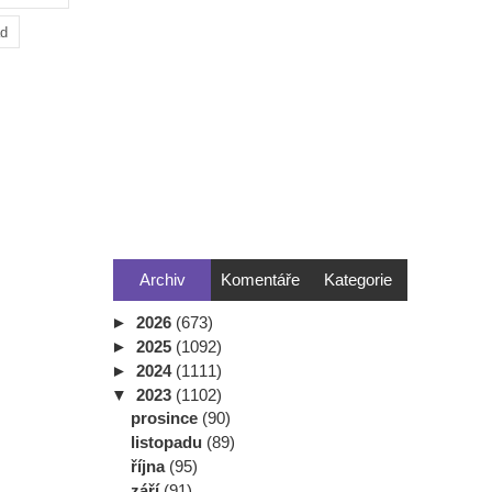
ad
Archiv
Komentáře
Kategorie
►
2026
(673)
►
2025
(1092)
►
2024
(1111)
▼
2023
(1102)
prosince
(90)
listopadu
(89)
října
(95)
září
(91)