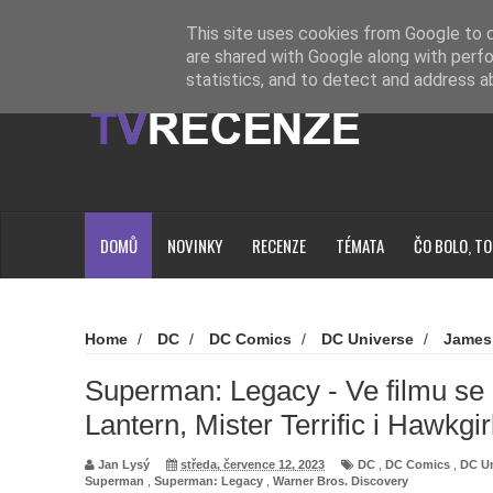
Novinky
Loading...
This site uses cookies from Google to de
are shared with Google along with perfo
statistics, and to detect and address a
DOMŮ
NOVINKY
RECENZE
TÉMATA
ČO BOLO, TO
Home
/
DC
/
DC Comics
/
DC Universe
/
James
Superman
/
Superman: Legacy
/
Warner Bros. Dis
Ve filmu se objeví Green Lantern, Mister Terrific i Hawkgirl
Superman: Legacy - Ve filmu se
Lantern, Mister Terrific i Hawkgir
Jan Lysý
středa, července 12, 2023
DC
,
DC Comics
,
DC Un
Superman
,
Superman: Legacy
,
Warner Bros. Discovery