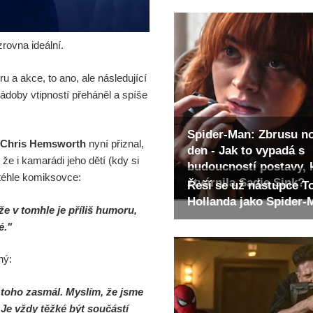
 zrovna ideální.
 a akce, to ano, ale následující
ádoby vtipností přeháněl a spíše
Spider-Man: Zbrusu n
Chris Hemsworth
nyní přiznal,
den - Jak to vypadá s
že i kamarádi jeho dětí (kdy si
budoucností postavy, 
 téhle komiksovce:
ztvárnila Sadie Sink?
Řeší se už nástupce 
Hollanda jako Spider
že v tomhle je příliš humoru,
ré."
ný:
u toho zasmál. Myslím, že jsme
. Je vždy těžké být součástí