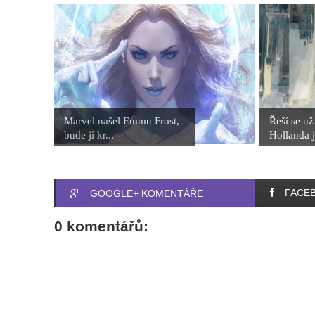
Marvel našel Emmu Frost,
Řeší se u
bude jí kr...
Hollanda j
FACE
GOOGLE+ KOMENTÁŘE
0 komentářů: