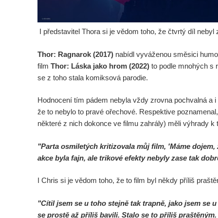
I představitel Thora si je vědom toho, že čtvrtý díl nebyl
Thor: Ragnarok (2017)
nabídl vyváženou směsici humoru
film
Thor: Láska jako hrom (2022)
to podle mnohých s r
se z toho stala komiksová parodie.
Hodnocení tím pádem nebyla vždy zrovna pochvalná a i
že to nebylo to pravé ořechové. Respektive poznamenal, 
některé z nich dokonce ve filmu zahrály) měli výhrady k
"Parta osmiletých kritizovala můj film, 'Máme dojem, 
akce byla fajn, ale trikové efekty nebyly zase tak dob
I Chris si je vědom toho, že to film byl někdy příliš praště
"Cítil jsem se u toho stejně tak trapně, jako jsem se 
se prostě až příliš bavili. Stalo se to příliš praštěným