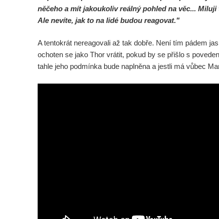
něčeho a mít jakoukoliv reálný pohled na věc... Miluji 
Ale nevíte, jak to na lidé budou reagovat."
A tentokrát nereagovali až tak dobře. Není tím pádem jasn
ochoten se jako Thor vrátit, pokud by se přišlo s povede
tahle jeho podmínka bude naplněna a jestli má vůbec Mar