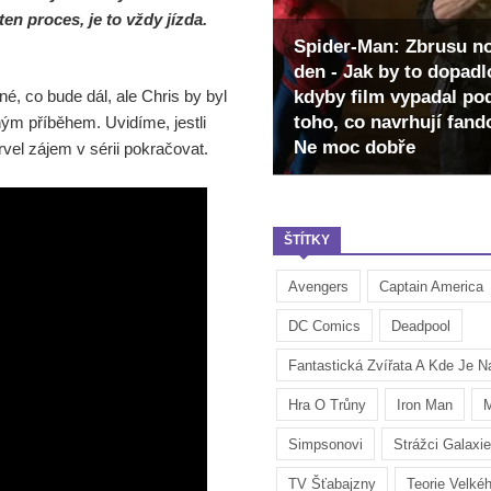
ten proces, je to vždy jízda.
Spider-Man: Zbrusu n
den - Jak by to dopadl
é, co bude dál, ale Chris by byl
kdyby film vypadal po
toho, co navrhují fan
ným příběhem. Uvidíme, jestli
Ne moc dobře
vel zájem v sérii pokračovat.
ŠTÍTKY
Avengers
Captain America
DC Comics
Deadpool
Fantastická Zvířata A Kde Je Na
Hra O Trůny
Iron Man
M
Simpsonovi
Strážci Galaxie
TV Šťabajzny
Teorie Velké