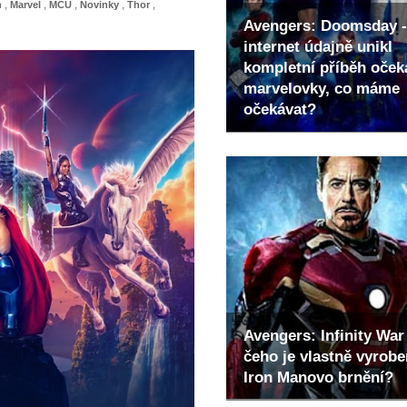
h
,
Marvel
,
MCU
,
Novinky
,
Thor
,
Avengers: Doomsday -
internet údajně unikl
kompletní příběh oče
marvelovky, co máme
očekávat?
Avengers: Infinity War 
čeho je vlastně vyrob
Iron Manovo brnění?