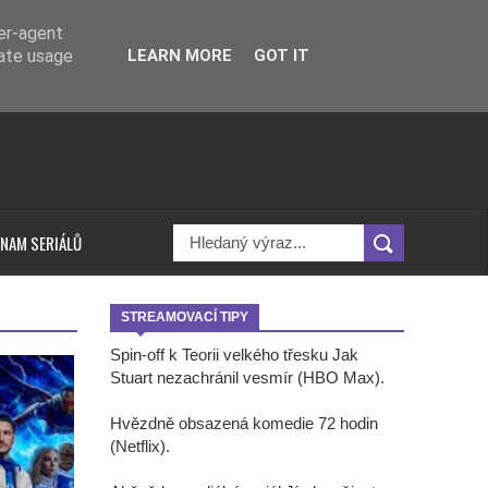
ser-agent
rate usage
LEARN MORE
GOT IT
NAM SERIÁLŮ
STREAMOVACÍ TIPY
Spin-off k Teorii velkého třesku Jak
Stuart nezachránil vesmír (HBO Max).
Hvězdně obsazená komedie 72 hodin
(Netflix).