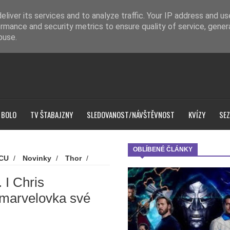
liver its services and to analyze traffic. Your IP address and u
rmance and security metrics to ensure quality of service, gene
buse.
 BOLO
TV ŠTABAJZNY
SLEDOVANOST/NÁVŠTĚVNOST
KVÍZY
SEZ
OBLÍBENÉ ČLÁNKY
CU
/
Novinky
/
Thor
/
těné. I Chris Hemsworth přiznal,
. I Chris
 marvelovka své