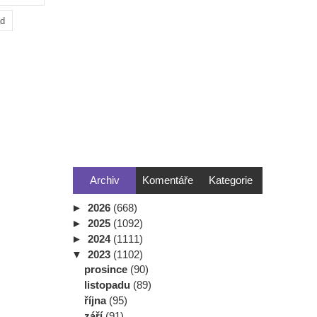
ad
Archiv
Komentáře
Kategorie
►
2026
(668)
►
2025
(1092)
►
2024
(1111)
▼
2023
(1102)
prosince
(90)
listopadu
(89)
října
(95)
září
(91)