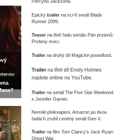
Percyho Jacksona.
Epický
trailer
na sci-fi seriál Blade
Runner 2099.
Teaser
na třetí řadu seriálu Pán prstenů:
Prsteny moci.
Trailer
na druhý díl Magické posedlosti.
ový
Trailer
na třetí díl Enoly Holmes
kterou
najdete online na YouTube.
Toma
-Mana?
Trailer
na seriál The Five Star Weekend
s Jennifer Garner.
Nemilé překvapení, Amazon po dvou
řadách zrušil ceněný seriál Gen V.
Trailer
na film Tom Clancy's Jack Ryan:
Ghost War.