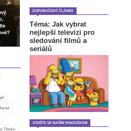
DOPORUČENÝ ČLÁNEK
ový
o,
Téma: Jak vybrat
dle
nejlepší televizi pro
dové?
sledování filmů a
seriálů
jít
arvel
STAŇTE SE NAŠÍM FANOUŠKEM
ho Třesku