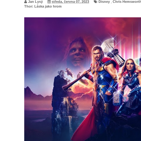
Jan Lysý
středa, června 07, 2023
Disney
,
Chris Hemswort
Thor: Láska jako hrom