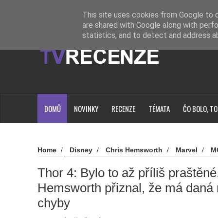
Novinky
Loading...
This site uses cookies from Google to de
are shared with Google along with perfo
statistics, and to detect and address a
DOMŮ
NOVINKY
RECENZE
TÉMATA
ČO BOLO, TO
Home
/
Disney
/
Chris Hemsworth
/
Marvel
/
M
Thor: Láska jako hrom
/
Thor 4: Bylo to až příliš praš
že má daná marvelovka své chyby
Thor 4: Bylo to až příliš praštěné
Hemsworth přiznal, že má daná
chyby