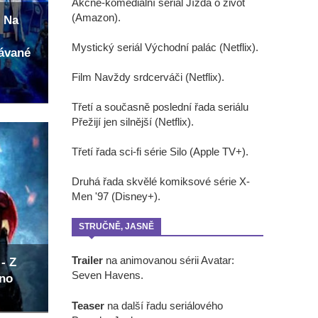
Akčně-komediální seriál Jízda o život
(Amazon).
 Na
Mystický seriál Východní palác (Netflix).
kávané
Film Navždy srdcerváči (Netflix).
Třetí a současně poslední řada seriálu
Přežijí jen silnější (Netflix).
Třetí řada sci-fi série Silo (Apple TV+).
Druhá řada skvělé komiksové série X-
Men '97 (Disney+).
STRUČNĚ, JASNĚ
Trailer
na animovanou sérii Avatar:
- Z
Seven Havens.
eno
Teaser
na další řadu seriálového