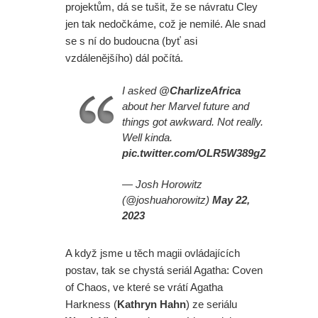
projektům, dá se tušit, že se návratu Cley
jen tak nedočkáme, což je nemilé. Ale snad
se s ní do budoucna (byť asi
vzdálenějšího) dál počítá.
I asked
@CharlizeAfrica
about her Marvel future and
things got awkward. Not really.
Well kinda.
pic.twitter.com/OLR5W389gZ
— Josh Horowitz
(@joshuahorowitz)
May 22,
2023
A když jsme u těch magii ovládajících
postav, tak se chystá seriál Agatha: Coven
of Chaos, ve které se vrátí Agatha
Harkness (
Kathryn Hahn
) ze seriálu