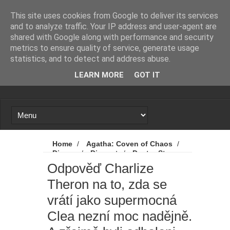
Novinky
Loading...
This site uses cookies from Google to deliver its services
and to analyze traffic. Your IP address and user-agent are
shared with Google along with performance and security
metrics to ensure quality of service, generate usage
statistics, and to detect and address abuse.
LEARN MORE
GOT IT
Home
/
Agatha: Coven of Chaos
/
Disney
/
Disney+
/
Doctor Strange
in the Multiverse of Madness
/
Doctor
Odpověď Charlize
Strange v mnohovesmíru šílenství
/
Theron na to, zda se
Charlize Theron
/
Marvel
/
MCU
/
Novinky
/
Odpověď Charlize Theron na
vrátí jako supermocná
to, zda se vrátí jako supermocná Clea nezní
moc nadějně. A zřejmě byli odhaleni padouši
Clea nezní moc nadějně.
z Agatha: Coven of Chaos