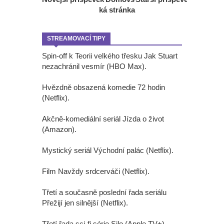
ká stránka
STREAMOVACÍ TIPY
Spin-off k Teorii velkého třesku Jak Stuart
nezachránil vesmír (HBO Max).
Hvězdně obsazená komedie 72 hodin
(Netflix).
Akčně-komediální seriál Jízda o život
(Amazon).
Mystický seriál Východní palác (Netflix).
Film Navždy srdcerváči (Netflix).
Třetí a současně poslední řada seriálu
Přežijí jen silnější (Netflix).
Třetí řada sci-fi série Silo (Apple TV+).