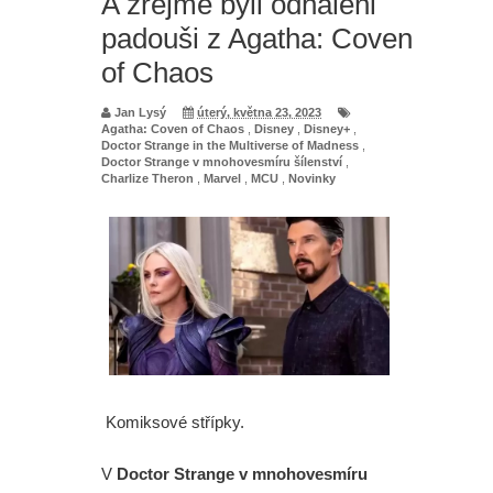
A zřejmě byli odhaleni
padouši z Agatha: Coven
of Chaos
Jan Lysý
úterý, května 23, 2023
Agatha: Coven of Chaos
,
Disney
,
Disney+
,
Doctor Strange in the Multiverse of Madness
,
Doctor Strange v mnohovesmíru šílenství
,
Charlize Theron
,
Marvel
,
MCU
,
Novinky
Komiksové střípky.
V
Doctor Strange v mnohovesmíru