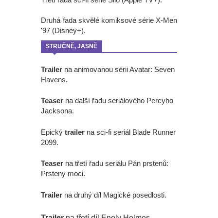
Druhá řada skvělé komiksové série X-Men
'97 (Disney+).
STRUČNĚ, JASNĚ
Trailer
na animovanou sérii Avatar: Seven
Havens.
Teaser
na další řadu seriálového Percyho
Jacksona.
Epický
trailer
na sci-fi seriál Blade Runner
2099.
Teaser
na třetí řadu seriálu Pán prstenů:
Prsteny moci.
Trailer
na druhý díl Magické posedlosti.
Trailer
na třetí díl Enoly Holmes