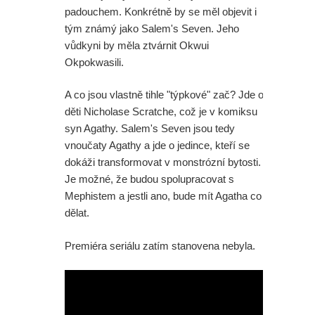
padouchem. Konkrétně by se měl objevit i
tým známý jako Salem's Seven. Jeho
vůdkyni by měla ztvárnit Okwui
Okpokwasili.
A co jsou vlastně tihle "týpkové" zač? Jde o
děti Nicholase Scratche, což je v komiksu
syn Agathy. Salem's Seven jsou tedy
vnoučaty Agathy a jde o jedince, kteří se
dokáži transformovat v monstrózní bytosti.
Je možné, že budou spolupracovat s
Mephistem a jestli ano, bude mít Agatha co
dělat.
Premiéra seriálu zatím stanovena nebyla.