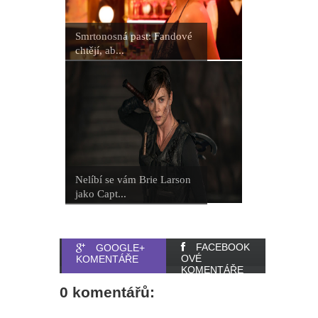
Smrtonosná past: Fandové
chtějí, ab...
Nelíbí se vám Brie Larson
jako Capt...
FACEBOOK
GOOGLE+
OVÉ
KOMENTÁŘE
KOMENTÁŘE
0 komentářů: