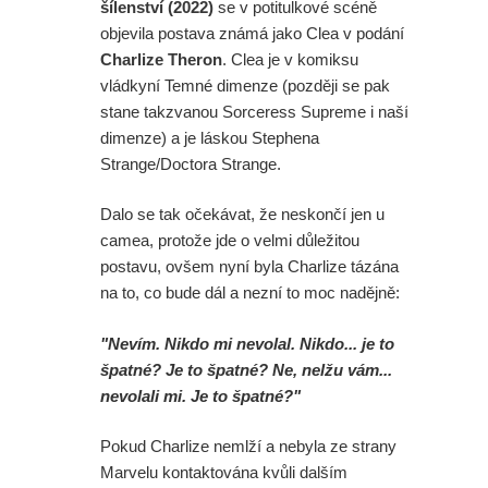
šílenství (2022)
se v potitulkové scéně
objevila postava známá jako Clea v podání
Charlize Theron
. Clea je v komiksu
vládkyní Temné dimenze (později se pak
stane takzvanou Sorceress Supreme i naší
dimenze) a je láskou Stephena
Strange/Doctora Strange.
Dalo se tak očekávat, že neskončí jen u
camea, protože jde o velmi důležitou
postavu, ovšem nyní byla Charlize tázána
na to, co bude dál a nezní to moc nadějně:
"Nevím. Nikdo mi nevolal. Nikdo... je to
špatné? Je to špatné? Ne, nelžu vám...
nevolali mi. Je to špatné?"
Pokud Charlize nemlží a nebyla ze strany
Marvelu kontaktována kvůli dalším