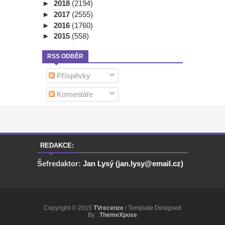
►
2018
(2194)
►
2017
(2555)
►
2016
(1760)
►
2015
(558)
RSS ODBĚR
Příspěvky
Komentáře
REDAKCE:
Šefredaktor:
Jan Lysý (jan.lysy@email.cz)
Copyright © 2015
TVrecenze
/ Template Designed
By :
ThemeXpose