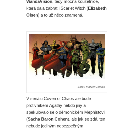
WandaVision
, tedy mocná kouzelnice,
která dala zabrat i Scarlet Witch (
Elizabeth
Olsen
) a to už něco znamená.
Zdroj: Marvel Comics
V seriálu Coven of Chaos ale bude
protivníkem Agathy někdo jiný a
spekulovalo se o démonickém Mephistovi
(
Sacha Baron Cohen
), ale jak se zdá, ten
nebude jediným nebezpečným