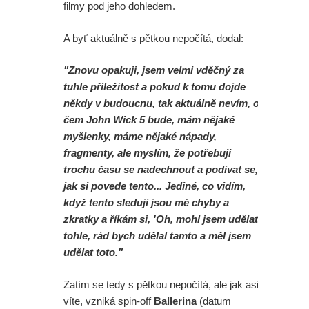
filmy pod jeho dohledem.
A byť aktuálně s pětkou nepočítá, dodal:
"Znovu opakuji, jsem velmi vděčný za
tuhle příležitost a pokud k tomu dojde
někdy v budoucnu, tak aktuálně nevím, o
čem John Wick 5 bude, mám nějaké
myšlenky, máme nějaké nápady,
fragmenty, ale myslím, že potřebuji
trochu času se nadechnout a podívat se,
jak si povede tento... Jediné, co vidím,
když tento sleduji jsou mé chyby a
zkratky a říkám si, 'Oh, mohl jsem udělat
tohle, rád bych udělal tamto a měl jsem
udělat toto."
Zatím se tedy s pětkou nepočítá, ale jak asi
víte, vzniká spin-off
Ballerina
(datum