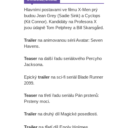
Hlavními postavami ve filmu X-Men prý
budou Jean Grey (Sadie Sink) a Cyclops
(Kit Connor). Kandidáty na Profesora X
jsou údajně Tom Pelphrey a Bill Skarsgård.
Trailer
na animovanou sérii Avatar: Seven
Havens.
Teaser
na další řadu seriálového Percyho
Jacksona.
Epický
trailer
na sci-fi seriál Blade Runner
2099.
Teaser
na třetí řadu seriálu Pán prstenů:
Prsteny moci.
Trailer
na druhý díl Magické posedlosti.
Trailer
na třetí díl Enoly Holmes