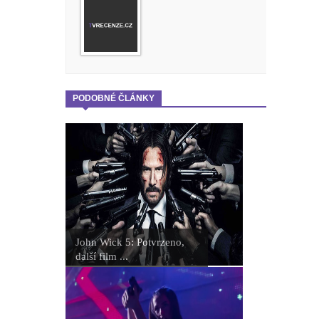
PODOBNÉ ČLÁNKY
John Wick 5: Potvrzeno,
další film ...