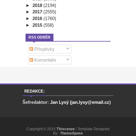
►
2018
(2194)
►
2017
(2555)
►
2016
(1760)
►
2015
(558)
RSS ODBĚR
Příspěvky
Komentáře
REDAKCE:
Šefredaktor:
Jan Lysý (jan.lysy@email.cz)
Copyright © 2015
TVrecenze
/ Template Designed
By :
ThemeXpose