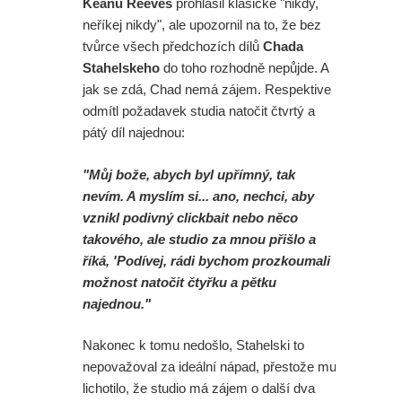
Keanu Reeves
prohlásil klasické "nikdy,
neříkej nikdy", ale upozornil na to, že bez
tvůrce všech předchozích dílů
Chada
Stahelskeho
do toho rozhodně nepůjde. A
jak se zdá, Chad nemá zájem. Respektive
odmítl požadavek studia natočit čtvrtý a
pátý díl najednou:
"Můj bože, abych byl upřímný, tak
nevím. A myslím si... ano, nechci, aby
vznikl podivný clickbait nebo něco
takového, ale studio za mnou přišlo a
říká, 'Podívej, rádi bychom prozkoumali
možnost natočit čtyřku a pětku
najednou."
Nakonec k tomu nedošlo, Stahelski to
nepovažoval za ideální nápad, přestože mu
lichotilo, že studio má zájem o další dva