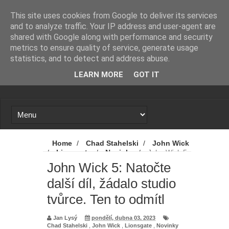
Novinky
Loading...
This site uses cookies from Google to deliver its services
and to analyze traffic. Your IP address and user-agent are
shared with Google along with performance and security
metrics to ensure quality of service, generate usage
statistics, and to detect and address abuse.
LEARN MORE
GOT IT
Home
/
Chad Stahelski
/
John Wick
/
Lionsgate
/
Novinky
/
John Wick 5:
Natočte další díl, žádalo studio tvůrce. Ten
John Wick 5: Natočte
to odmítl
další díl, žádalo studio
tvůrce. Ten to odmítl
Jan Lysý
pondělí, dubna 03, 2023
Chad Stahelski
,
John Wick
,
Lionsgate
,
Novinky