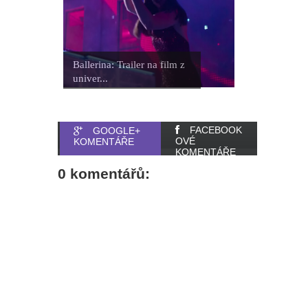
Ballerina: Trailer na film z
univer...
FACEBOOK
GOOGLE+
OVÉ
KOMENTÁŘE
KOMENTÁŘE
0 komentářů: