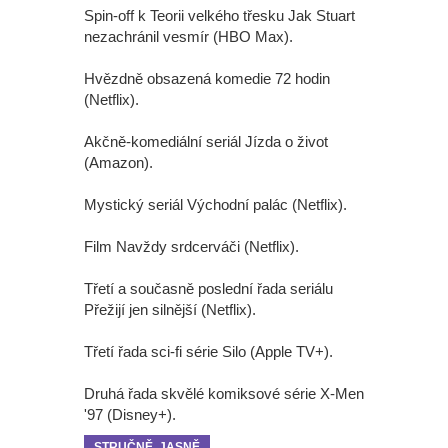
Spin-off k Teorii velkého třesku Jak Stuart
nezachránil vesmír (HBO Max).
Hvězdně obsazená komedie 72 hodin
(Netflix).
Akčně-komediální seriál Jízda o život
(Amazon).
Mystický seriál Východní palác (Netflix).
Film Navždy srdcerváči (Netflix).
Třetí a současně poslední řada seriálu
Přežijí jen silnější (Netflix).
Třetí řada sci-fi série Silo (Apple TV+).
Druhá řada skvělé komiksové série X-Men
'97 (Disney+).
STRUČNĚ, JASNĚ