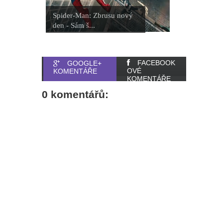
Spider-Man: Zbrusu nový
den - Sám š...
FACEBOOK
GOOGLE+
OVÉ
KOMENTÁŘE
KOMENTÁŘE
0 komentářů: