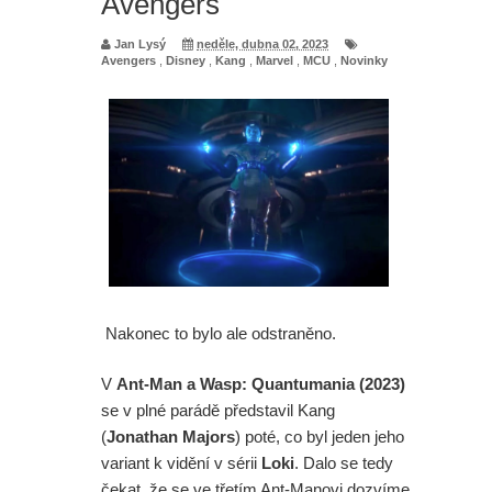
Avengers
Jan Lysý
neděle, dubna 02, 2023
Avengers
,
Disney
,
Kang
,
Marvel
,
MCU
,
Novinky
Nakonec to bylo ale odstraněno.
V
Ant-Man a Wasp: Quantumania (2023)
se v plné parádě představil Kang
(
Jonathan Majors
) poté, co byl jeden jeho
variant k vidění v sérii
Loki
. Dalo se tedy
čekat, že se ve třetím Ant-Manovi dozvíme