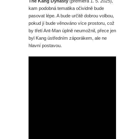
The Kang Dynasty
(premiéra 1. 5. 2025),
kam podobná tematika očividně bude
pasovat lépe. A bude určitě dobrou volbou,
pokud jí bude věnováno více prostoru, což
by třetí Ant-Man úplně neumožnil, přece jen
byl Kang ústředním záporákem, ale ne
hlavní postavou.