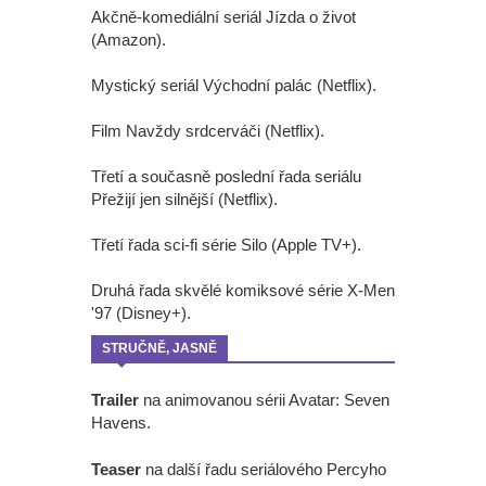
Akčně-komediální seriál Jízda o život
(Amazon).
Mystický seriál Východní palác (Netflix).
Film Navždy srdcerváči (Netflix).
Třetí a současně poslední řada seriálu
Přežijí jen silnější (Netflix).
Třetí řada sci-fi série Silo (Apple TV+).
Druhá řada skvělé komiksové série X-Men
'97 (Disney+).
STRUČNĚ, JASNĚ
Trailer
na animovanou sérii Avatar: Seven
Havens.
Teaser
na další řadu seriálového Percyho