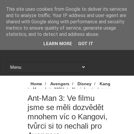
Novinky
Loading...
This site uses cookies from Google to deliver its services
and to analyze traffic. Your IP address and user-agent are
shared with Google along with performance and security
metrics to ensure quality of service, generate usage
statistics, and to detect and address abuse.
LEARN MORE
GOT IT
Home
/
Avengers
/
Disney
/
Kang
/
Marvel
/
MCU
/
Novinky
/
Ant-
Man 3: Ve filmu jsme se měli dozvědět
Ant-Man 3: Ve filmu
mnohem víc o Kangovi, tvůrci si to nechali
jsme se měli dozvědět
pro Avengers
mnohem víc o Kangovi,
tvůrci si to nechali pro