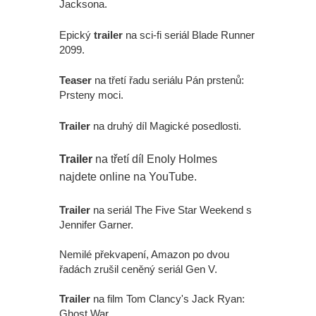
Jacksona.
Epický
trailer
na sci-fi seriál Blade Runner
2099.
Teaser
na třetí řadu seriálu Pán prstenů:
Prsteny moci.
Trailer
na druhý díl Magické posedlosti.
Trailer
na třetí díl Enoly Holmes
najdete online na YouTube.
Trailer
na seriál The Five Star Weekend s
Jennifer Garner.
Nemilé překvapení, Amazon po dvou
řadách zrušil ceněný seriál Gen V.
Trailer
na film Tom Clancy's Jack Ryan:
Ghost War.