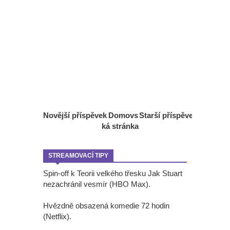
Novější příspěvek
Domovs
Starší příspěvek
ká stránka
STREAMOVACÍ TIPY
Spin-off k Teorii velkého třesku Jak Stuart
nezachránil vesmír (HBO Max).
Hvězdně obsazená komedie 72 hodin
(Netflix).