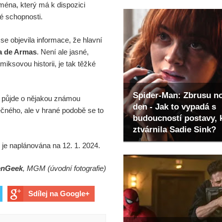
jména, který má k dispozici
ké schopnosti.
se objevila informace, že hlavní
a de Armas
. Není ale jasné,
iksovou historii, je tak těžké
Spider-Man: Zbrusu n
o půjde o nějakou známou
den - Jak to vypadá s
čného, ale v hrané podobě se to
budoucností postavy, 
ztvárnila Sadie Sink?
je naplánována na 12. 1. 2024.
enGeek
, MGM (úvodní fotografie)
Sdílej na Google+