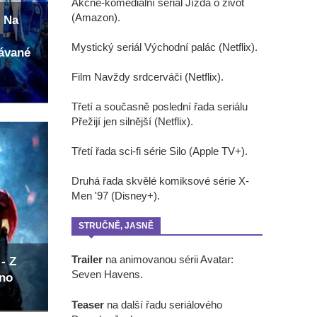
Akčně-komediální seriál Jízda o život
(Amazon).
 Na
Mystický seriál Východní palác (Netflix).
kávané
Film Navždy srdcerváči (Netflix).
Třetí a současně poslední řada seriálu
Přežijí jen silnější (Netflix).
Třetí řada sci-fi série Silo (Apple TV+).
Druhá řada skvělé komiksové série X-
Men '97 (Disney+).
STRUČNĚ, JASNĚ
Trailer
na animovanou sérii Avatar:
- Z
Seven Havens.
eno
Teaser
na další řadu seriálového