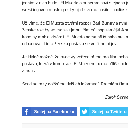
jedním z nich bude i El Muerto o superhrdinovi stejného 
wrestlingovou masku poskytující svému nositeli nadlids
Už víme, že El Muerta ztvární rapper
Bad Bunny
a nyní 
ženské role by se mohla ujmout čím dál populárnější
An
koho by mohla ztvárnit, El Muerto nemá příliš bohatou kom
odhadovat, která ženská postava se ve filmu objeví.
Je klidně možné, že bude vytvořena přímo pro film, neb
postavu, která v komiksu s El Muertem nemá příliš spole
změní.
Snad se brzy dočkáme dalších informací. Premiéra filmu 
Zdroj:
Scre
Sdílej na Facebooku
Sdílej na Twitteru