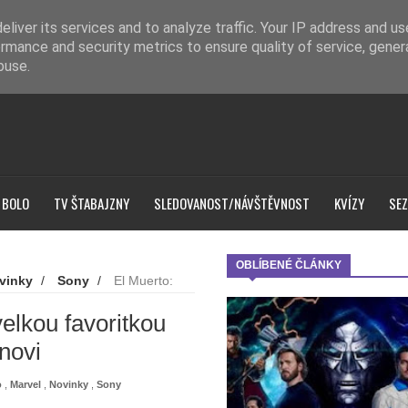
liver its services and to analyze traffic. Your IP address and u
rmance and security metrics to ensure quality of service, gene
buse.
 BOLO
TV ŠTABAJZNY
SLEDOVANOST/NÁVŠTĚVNOST
KVÍZY
SEZ
OBLÍBENÉ ČLÁNKY
vinky
/
Sony
/
El Muerto:
e Spider-Manovi
elkou favoritkou
anovi
o
,
Marvel
,
Novinky
,
Sony