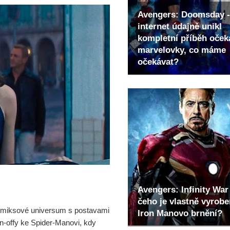
Avengers: Doomsday -
internet údajně unikl
kompletní příběh oče
marvelovky, co máme
očekávat?
Avengers: Infinity War 
čeho je vlastně vyrob
omiksové universum s postavami
Iron Manovo brnění?
in-offy ke Spider-Manovi, kdy