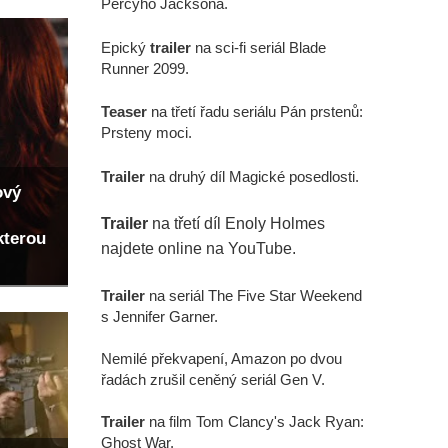
Percyho Jacksona.
Epický
trailer
na sci-fi seriál Blade
Runner 2099.
Teaser
na třetí řadu seriálu Pán prstenů:
Prsteny moci.
Trailer
na druhý díl Magické posedlosti.
ový
Trailer
na třetí díl Enoly Holmes
kterou
najdete online na YouTube.
Trailer
na seriál The Five Star Weekend
s Jennifer Garner.
Nemilé překvapení, Amazon po dvou
řadách zrušil ceněný seriál Gen V.
Trailer
na film Tom Clancy's Jack Ryan:
Ghost War.