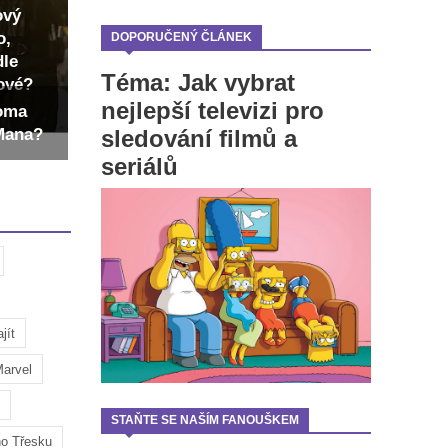
ový
o,
DOPORUČENÝ ČLÁNEK
dle
Téma: Jak vybrat
dové?
nejlepší televizi pro
Toma
sledování filmů a
-Mana?
seriálů
jít
arvel
STAŇTE SE NAŠÍM FANOUŠKEM
ho Třesku