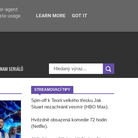
ser-agent
rate usage
LEARN MORE
GOT IT
NAM SERIÁLŮ
STREAMOVACÍ TIPY
Spin-off k Teorii velkého třesku Jak
Stuart nezachránil vesmír (HBO Max).
Hvězdně obsazená komedie 72 hodin
(Netflix).