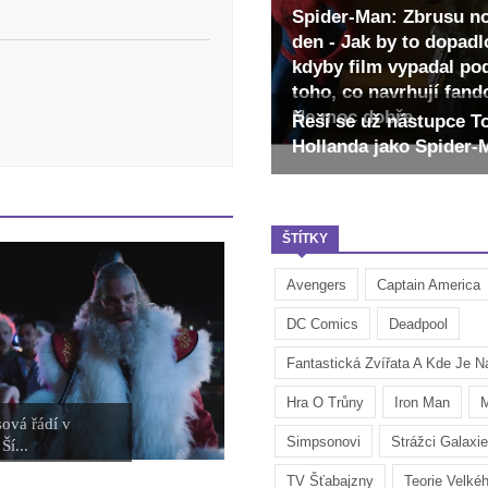
Spider-Man: Zbrusu n
den - Jak by to dopadl
kdyby film vypadal po
toho, co navrhují fan
Ne moc dobře
Řeší se už nástupce 
Hollanda jako Spider
ŠTÍTKY
Avengers
Captain America
DC Comics
Deadpool
Fantastická Zvířata A Kde Je Na
Hra O Trůny
Iron Man
M
ová řádí v
Simpsonovi
Strážci Galaxie
Ší...
TV Šťabajzny
Teorie Velké