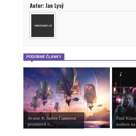
Autor: Jan Lysý
PODOBNÉ ČLÁNKY
Avatar 4: James Cameron
Paní Klaus
promluvil o...
traileru na 