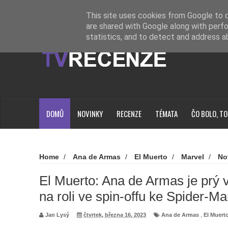
Novinky
Loading...
This site uses cookies from Google to de
are shared with Google along with perfo
statistics, and to detect and address a
DOMŮ
NOVINKY
RECENZE
TÉMATA
ČO BOLO, TO
Home
/
Ana de Armas
/
El Muerto
/
Marvel
/
No
Ana de Armas je prý velkou favoritkou na roli ve spin-offu k
El Muerto: Ana de Armas je prý v
na roli ve spin-offu ke Spider-M
Jan Lysý
čtvrtek, března 16, 2023
Ana de Armas
,
El Muert