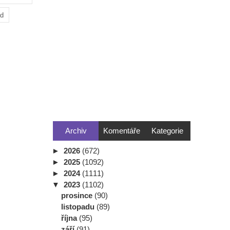
ad
Archiv
Komentáře
Kategorie
►
2026
(672)
►
2025
(1092)
►
2024
(1111)
▼
2023
(1102)
prosince
(90)
listopadu
(89)
října
(95)
září
(91)