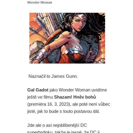
Wonder Woman
Naznačil to James Gunn.
Gal Gadot
jako Wonder Woman uvidíme
ještě ve filmu
Shazam! Hněv bohů
(premiéra 16. 3. 2023), ale poté není vůbec
jisté, jak to bude s touto postavou dál.
Jde ale o asi nejoblíbenější DC
superhrdinku, takže je jasné, že DC ji