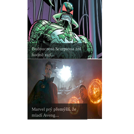
Budoucnost Scorpiona zní
hodně zají...
Marvel prý přemýšlí, že
mladí Aveng...