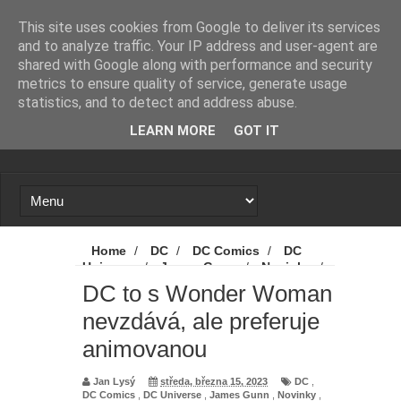
Novinky
Loading...
This site uses cookies from Google to deliver its services
and to analyze traffic. Your IP address and user-agent are
shared with Google along with performance and security
metrics to ensure quality of service, generate usage
statistics, and to detect and address abuse.
LEARN MORE
GOT IT
Home
/
DC
/
DC Comics
/
DC
Universe
/
James Gunn
/
Novinky
/
Wonder Woman
/
DC to s Wonder
DC to s Wonder Woman
Woman nevzdává, ale preferuje
nevzdává, ale preferuje
animovanou
animovanou
Jan Lysý
středa, března 15, 2023
DC
,
DC Comics
,
DC Universe
,
James Gunn
,
Novinky
,