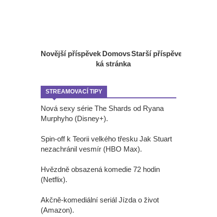
Novější příspěvek
Domovs
Starší příspěvek
ká stránka
STREAMOVACÍ TIPY
Nová sexy série The Shards od Ryana
Murphyho (Disney+).
Spin-off k Teorii velkého třesku Jak Stuart
nezachránil vesmír (HBO Max).
Hvězdně obsazená komedie 72 hodin
(Netflix).
Akčně-komediální seriál Jízda o život
(Amazon).