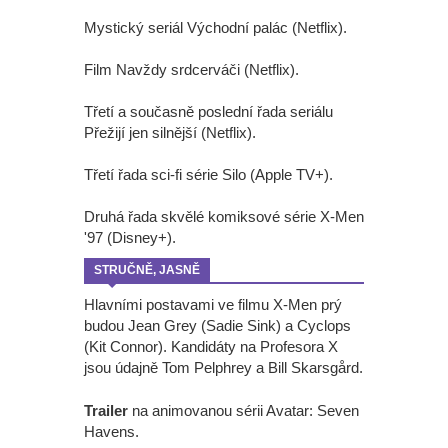
Mystický seriál Východní palác (Netflix).
Film Navždy srdcerváči (Netflix).
Třetí a současně poslední řada seriálu
Přežijí jen silnější (Netflix).
Třetí řada sci-fi série Silo (Apple TV+).
Druhá řada skvělé komiksové série X-Men
'97 (Disney+).
STRUČNĚ, JASNĚ
Hlavními postavami ve filmu X-Men prý
budou Jean Grey (Sadie Sink) a Cyclops
(Kit Connor). Kandidáty na Profesora X
jsou údajně Tom Pelphrey a Bill Skarsgård.
Trailer
na animovanou sérii Avatar: Seven
Havens.