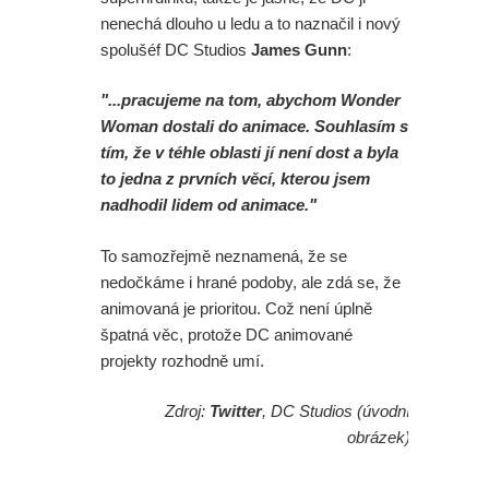
nenechá dlouho u ledu a to naznačil i nový
spolušéf DC Studios
James Gunn
:
"...pracujeme na tom, abychom Wonder
Woman dostali do animace. Souhlasím s
tím, že v téhle oblasti jí není dost a byla
to jedna z prvních věcí, kterou jsem
nadhodil lidem od animace."
To samozřejmě neznamená, že se
nedočkáme i hrané podoby, ale zdá se, že
animovaná je prioritou. Což není úplně
špatná věc, protože DC animované
projekty rozhodně umí.
Zdroj:
Twitter
, DC Studios (úvodní
obrázek)