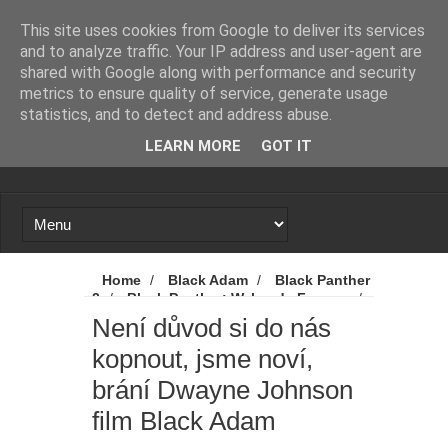
Novinky
Loading...
This site uses cookies from Google to deliver its services
and to analyze traffic. Your IP address and user-agent are
shared with Google along with performance and security
metrics to ensure quality of service, generate usage
statistics, and to detect and address abuse.
LEARN MORE
GOT IT
Home
/
Black Adam
/
Black Panther
2
/
Black Panther: Wakanda Forever
/
Black Panther: Wakanda nechť žije
/
Není důvod si do nás
DC
/
DC Comics
/
DC Films
/
DC
kopnout, jsme noví,
Universe
/
Disney
/
Dwayne
Johnson
/
Marvel
/
Novinky
/
Není
brání Dwayne Johnson
důvod si do nás kopnout, jsme noví, brání
Dwayne Johnson film Black Adam
film Black Adam