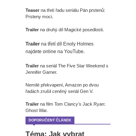
Teaser
na třetí řadu seriálu Pán prstenů:
Prsteny moci.
Trailer
na druhý díl Magické posedlosti.
Trailer
na třetí díl Enoly Holmes
najdete online na YouTube.
Trailer
na seriál The Five Star Weekend s
Jennifer Garner.
Nemilé překvapení, Amazon po dvou
řadách zrušil ceněný seriál Gen V.
Trailer
na film Tom Clancy's Jack Ryan:
Ghost War.
DOPORUČENÝ ČLÁNEK
Téma: Jak vybrat