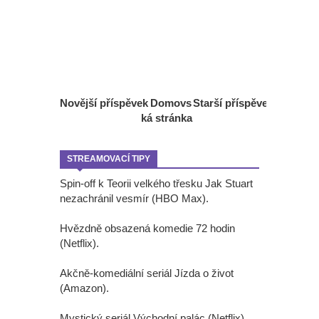
Novější příspěvek
Domovs
Starší příspěvek
ká stránka
STREAMOVACÍ TIPY
Spin-off k Teorii velkého třesku Jak Stuart
nezachránil vesmír (HBO Max).
Hvězdně obsazená komedie 72 hodin
(Netflix).
Akčně-komediální seriál Jízda o život
(Amazon).
Mystický seriál Východní palác (Netflix).