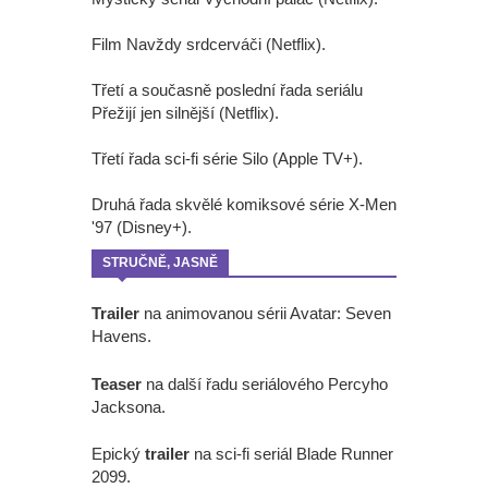
Film Navždy srdcerváči (Netflix).
Třetí a současně poslední řada seriálu
Přežijí jen silnější (Netflix).
Třetí řada sci-fi série Silo (Apple TV+).
Druhá řada skvělé komiksové série X-Men
'97 (Disney+).
STRUČNĚ, JASNĚ
Trailer
na animovanou sérii Avatar: Seven
Havens.
Teaser
na další řadu seriálového Percyho
Jacksona.
Epický
trailer
na sci-fi seriál Blade Runner
2099.