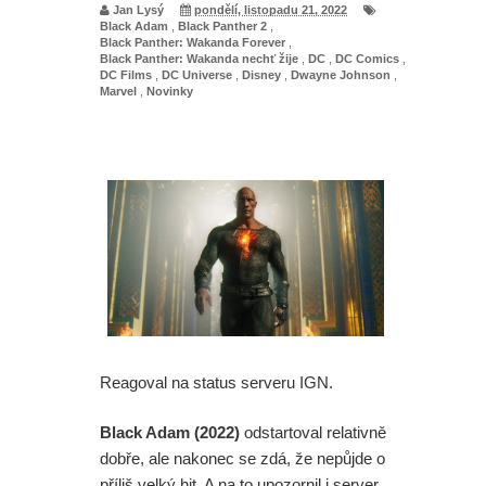
Jan Lysý
pondělí, listopadu 21, 2022
Black Adam
,
Black Panther 2
,
Black Panther: Wakanda Forever
,
Black Panther: Wakanda nechť žije
,
DC
,
DC Comics
,
DC Films
,
DC Universe
,
Disney
,
Dwayne Johnson
,
Marvel
,
Novinky
Reagoval na status serveru IGN.
Black Adam (2022)
odstartoval relativně
dobře, ale nakonec se zdá, že nepůjde o
příliš velký hit. A na to upozornil i server