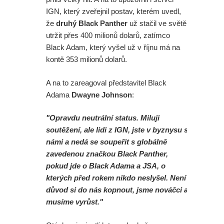
IGN, který zveřejnil postav, kterém uvedl,
že
druhý Black Panther
už stačil ve světě
utržit přes 400 milionů dolarů, zatímco
Black Adam, který vyšel už v říjnu má na
kontě 353 milionů dolarů.
A na to zareagoval představitel Black
Adama
Dwayne Johnson
:
"Opravdu neutrální status. Miluji
soutěžení, ale lidi z IGN, jste v byznysu s
námi a nedá se soupeřit s globálně
zavedenou značkou Black Panther,
pokud jde o Black Adama a JSA, o
kterých před rokem nikdo neslyšel. Není
důvod si do nás kopnout, jsme nováčci a
musíme vyrůst."