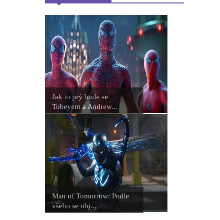
Jak to prý bude se
Tobeyem a Andrew...
Man of Tomorrow: Podle
všeho se obj...