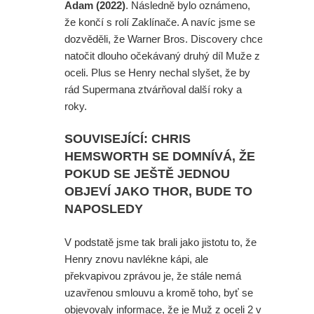
Adam (2022)
. Následně bylo oznámeno,
že končí s rolí Zaklínače. A navíc jsme se
dozvěděli, že Warner Bros. Discovery chce
natočit dlouho očekávaný druhý díl Muže z
oceli. Plus se Henry nechal slyšet, že by
rád Supermana ztvárňoval další roky a
roky.
SOUVISEJÍCÍ: CHRIS
HEMSWORTH SE DOMNÍVÁ, ŽE
POKUD SE JEŠTĚ JEDNOU
OBJEVÍ JAKO THOR, BUDE TO
NAPOSLEDY
V podstatě jsme tak brali jako jistotu to, že
Henry znovu navlékne kápi, ale
překvapivou zprávou je, že stále nemá
uzavřenou smlouvu a kromě toho, byť se
objevovaly informace, že je Muž z oceli 2 v