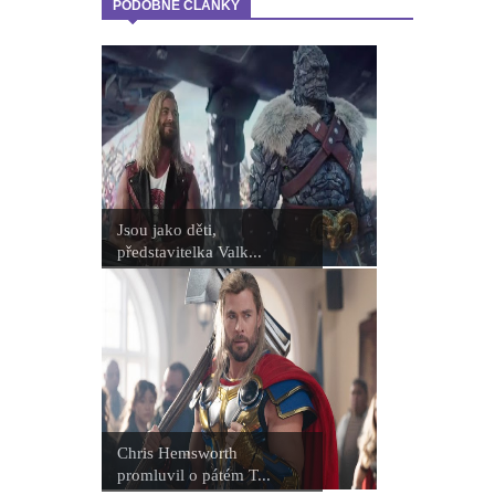
PODOBNÉ ČLÁNKY
Jsou jako děti,
představitelka Valk...
Chris Hemsworth
promluvil o pátém T...