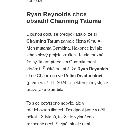
zaslouží.
Ryan Reynolds chce
obsadit Channing Tatuma
Dlouhou dobu se předpokládalo, že si
Channing Tatum
zahraje člena týmu X-
Men mutanta Gambina. Nakonec byl ale
jeho sólový projekt zrušen. Je ale možné,
že by Tatum přece jen Gambita mohl
ztvárnit. Šušká se totiž, že
Ryan Reynolds
chce Channinga ve
třetím Deadpoolovi
(premiéra 7. 11. 2024) a někteří si myslí, že
právě jako Gambita.
To sice potvrzeno nebylo, ale v
předchozích filmech Deadpool jsme viděli
několik X-Menů, takže to vyloučeno
rozhodně není. Stejně tak ale není