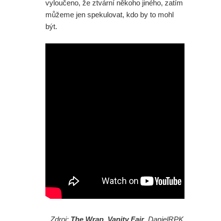
vyloučeno, že ztvární někoho jiného, zatím
můžeme jen spekulovat, kdo by to mohl
být.
Zdroj:
The Wrap
,
Vanity Fair
, DanielRPK,