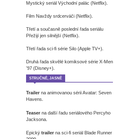
Mystický seriál Východní palác (Netflix).
Film Navždy srdcerváči (Netflix).
Třetí a současně poslední řada seriálu
Přežijí jen silnější (Netflix).
Třetí řada sci-fi série Silo (Apple TV+).
Druhá řada skvělé komiksové série X-Men
'97 (Disney+).
STRUČNĚ, JASNĚ
Trailer
na animovanou sérii Avatar: Seven
Havens.
Teaser
na další řadu seriálového Percyho
Jacksona.
Epický
trailer
na sci-fi seriál Blade Runner