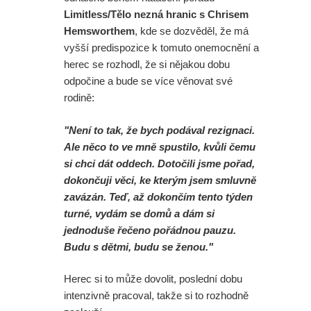
Limitless/Tělo nezná hranic s Chrisem
Hemsworthem
, kde se dozvěděl, že má
vyšší predispozice k tomuto onemocnění a
herec se rozhodl, že si nějakou dobu
odpočine a bude se více věnovat své
rodině:
"Není to tak, že bych podával rezignaci.
Ale něco to ve mně spustilo, kvůli čemu
si chci dát oddech. Dotočili jsme pořad,
dokončuji věci, ke kterým jsem smluvně
zavázán. Teď, až dokončím tento týden
turné, vydám se domů a dám si
jednoduše řečeno pořádnou pauzu.
Budu s dětmi, budu se ženou."
Herec si to může dovolit, poslední dobu
intenzivně pracoval, takže si to rozhodně