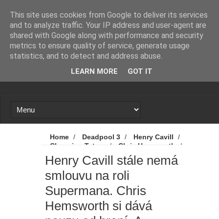
Novinky
Loading...
This site uses cookies from Google to deliver its services
and to analyze traffic. Your IP address and user-agent are
shared with Google along with performance and security
metrics to ensure quality of service, generate usage
statistics, and to detect and address abuse.
LEARN MORE
GOT IT
Home
/
Deadpool 3
/
Henry Cavill
/
Channing Tatum
/
Chris Hemsworth
/
Man of Steel
/
Man of Steel 2
/
Muž
Henry Cavill stále nemá
z oceli
/
Muž z oceli 2
/
Novinky
/
smlouvu na roli
Superman
/
Henry Cavill stále nemá
smlouvu na roli Supermana. Chris
Supermana. Chris
Hemsworth si dává pauzu od hraní. A
Channing Tatum možná zamíří do
Hemsworth si dává
Deadpoola 3