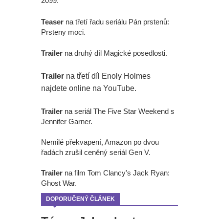
2099.
Teaser
na třetí řadu seriálu Pán prstenů:
Prsteny moci.
Trailer
na druhý díl Magické posedlosti.
Trailer
na třetí díl Enoly Holmes
najdete online na YouTube.
Trailer
na seriál The Five Star Weekend s
Jennifer Garner.
Nemilé překvapení, Amazon po dvou
řadách zrušil ceněný seriál Gen V.
Trailer
na film Tom Clancy's Jack Ryan:
Ghost War.
DOPORUČENÝ ČLÁNEK