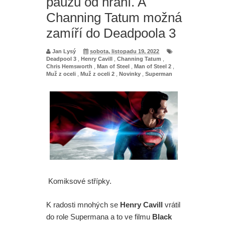
pauzu od hraní. A
Channing Tatum možná
zamíří do Deadpoola 3
Jan Lysý
sobota, listopadu 19, 2022
Deadpool 3
,
Henry Cavill
,
Channing Tatum
,
Chris Hemsworth
,
Man of Steel
,
Man of Steel 2
,
Muž z oceli
,
Muž z oceli 2
,
Novinky
,
Superman
Komiksové střípky.
K radosti mnohých se
Henry Cavill
vrátil
do role Supermana a to ve filmu
Black