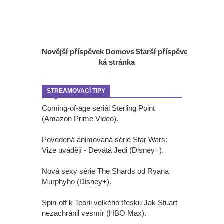
Novější příspěvek
Domovs
Starší příspěvek
ká stránka
STREAMOVACÍ TIPY
Coming-of-age seriál Sterling Point
(Amazon Prime Video).
Povedená animovaná série Star Wars:
Vize uvádějí - Devátá Jedi (Disney+).
Nová sexy série The Shards od Ryana
Murphyho (Disney+).
Spin-off k Teorii velkého třesku Jak Stuart
nezachránil vesmír (HBO Max).