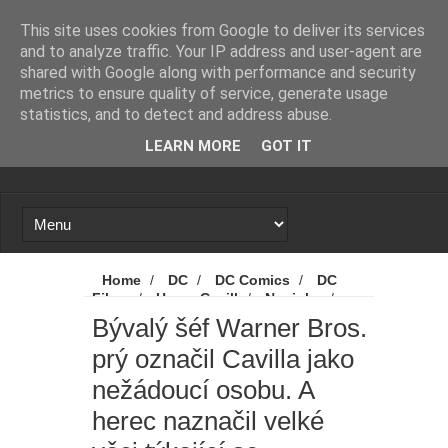
Novinky
Loading...
This site uses cookies from Google to deliver its services
and to analyze traffic. Your IP address and user-agent are
shared with Google along with performance and security
metrics to ensure quality of service, generate usage
statistics, and to detect and address abuse.
LEARN MORE
GOT IT
Home
/
DC
/
DC Comics
/
DC
Films
/
Henry Cavill
/
Novinky
/
Superman
/
Warner Bros. Discovery
/
Bývalý šéf Warner Bros.
Bývalý šéf Warner Bros. prý označil Cavilla
prý označil Cavilla jako
jako nežádoucí osobu. A herec naznačil
velké věci týkající se budoucnosti
nežádoucí osobu. A
Supermana
herec naznačil velké