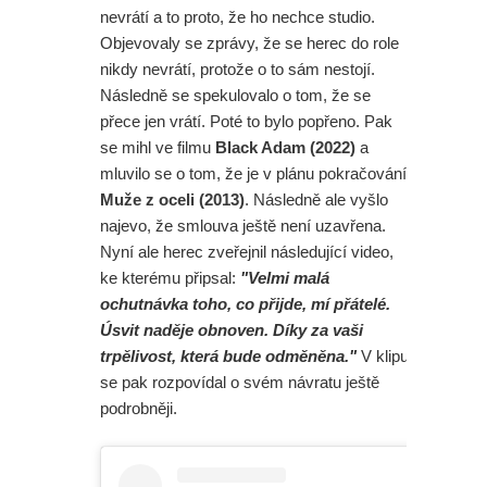
nevrátí a to proto, že ho nechce studio.
Objevovaly se zprávy, že se herec do role
nikdy nevrátí, protože o to sám nestojí.
Následně se spekulovalo o tom, že se
přece jen vrátí. Poté to bylo popřeno. Pak
se mihl ve filmu
Black Adam (2022)
a
mluvilo se o tom, že je v plánu pokračování
Muže z oceli (2013)
. Následně ale vyšlo
najevo, že smlouva ještě není uzavřena.
Nyní ale herec zveřejnil následující video,
ke kterému připsal:
"Velmi malá
ochutnávka toho, co přijde, mí přátelé.
Úsvit naděje obnoven. Díky za vaši
trpělivost, která bude odměněna."
V klipu
se pak rozpovídal o svém návratu ještě
podrobněji.