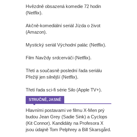
Hvězdně obsazená komedie 72 hodin
(Netflix).
Akčně-komediální seriál Jízda o život
(Amazon).
Mystický seriál Východní palác (Netflix).
Film Navždy srdcerváči (Netflix).
Třetí a současně poslední řada seriálu
Přežijí jen silnější (Netflix).
Třetí řada sci-fi série Silo (Apple TV+).
STRUČNĚ, JASNĚ
Hlavními postavami ve filmu X-Men prý
budou Jean Grey (Sadie Sink) a Cyclops
(Kit Connor). Kandidáty na Profesora X
jsou údajně Tom Pelphrey a Bill Skarsgård.