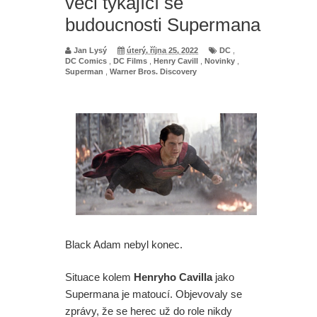
věci týkající se
budoucnosti Supermana
Jan Lysý
úterý, října 25, 2022
DC
,
DC Comics
,
DC Films
,
Henry Cavill
,
Novinky
,
Superman
,
Warner Bros. Discovery
Black Adam nebyl konec.
Situace kolem
Henryho Cavilla
jako
Supermana je matoucí. Objevovaly se
zprávy, že se herec už do role nikdy