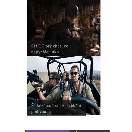
Šéf DC prý chce, co
nejrychleji uko...
Šedá zóna: Trailer na akční
podívan...