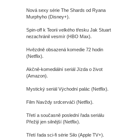
Nová sexy série The Shards od Ryana
Murphyho (Disney+).
Spin-off k Teorii velkého třesku Jak Stuart
nezachránil vesmír (HBO Max).
Hvězdně obsazená komedie 72 hodin
(Netflix).
Akčně-komediální seriál Jízda o život
(Amazon).
Mystický seriál Východní palác (Netflix).
Film Navždy srdcerváči (Netflix).
Třetí a současně poslední řada seriálu
Přežijí jen silnější (Netflix).
Třetí řada sci-fi série Silo (Apple TV+).