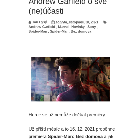
Andrew Garfield o své
(ne)účasti
Jan Lysý
sobota, listopadu 20, 2021
Andrew Garfield
,
Marvel
,
Novinky
,
Sony
,
Spider-Man
,
Spider-Man: Bez domova
Herec se už nemůže dočkat premiéry.
Už příští měsíc a to 16. 12. 2021 proběhne
premiéra
Spider-Man: Bez domova
a jak