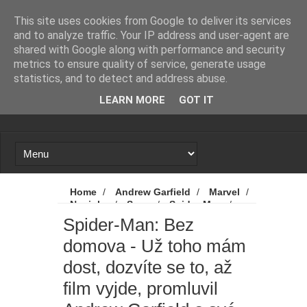
Novinky
Loading...
This site uses cookies from Google to deliver its services
and to analyze traffic. Your IP address and user-agent are
shared with Google along with performance and security
metrics to ensure quality of service, generate usage
statistics, and to detect and address abuse.
LEARN MORE
GOT IT
Home
/
Andrew Garfield
/
Marvel
/
Novinky
/
Sony
/
Spider-Man
/
Spider-Man: Bez domova
/
Spider-
Spider-Man: Bez
Man: Bez domova - Už toho mám dost,
domova - Už toho mám
dozvíte se to, až film vyjde, promluvil Andrew
Garfield o své (ne)účasti
dost, dozvíte se to, až
film vyjde, promluvil