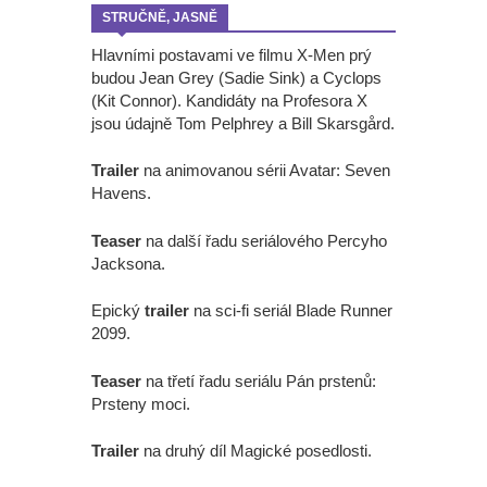
STRUČNĚ, JASNĚ
Hlavními postavami ve filmu X-Men prý
budou Jean Grey (Sadie Sink) a Cyclops
(Kit Connor). Kandidáty na Profesora X
jsou údajně Tom Pelphrey a Bill Skarsgård.
Trailer
na animovanou sérii Avatar: Seven
Havens.
Teaser
na další řadu seriálového Percyho
Jacksona.
Epický
trailer
na sci-fi seriál Blade Runner
2099.
Teaser
na třetí řadu seriálu Pán prstenů:
Prsteny moci.
Trailer
na druhý díl Magické posedlosti.