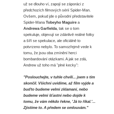
už se dlouho ví, zapojí se záporáci z
předchozích filmových sérií Spider-Man.
Ovšem, pokud jde o původní představitele
Spider-Mana
Tobeyho Maguire
a
Andrewa Garfielda
, tak se o tom
spekuluje, objevují se zdánlivě reálné fotky
a šíří se spekulace, ale oficiálně to
potvrzeno nebylo. To samozřejmě vede k
tomu, že jsou oba zmínění herci
bombardování otázkami. A jak se zdá,
Andrew už toho má "plné kecky":
"Poslouchejte, v tuhle chvílí... jsem s tím
skončil. Všichni uvidíme, až film vyjde a
buďto budeme velmi zklamaní, nebo
budeme velmi šťastní nebo dojde k
tomu, že vám někdo řekne, 'Já to říkal.'...
Zjistíme to. A předem se omlouvám."