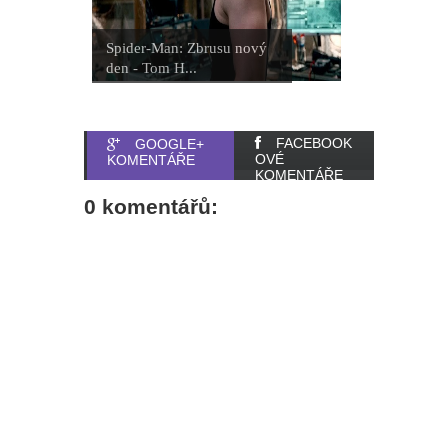
Spider-Man: Zbrusu nový
den - Tom H...
FACEBOOK
GOOGLE+
OVÉ
KOMENTÁŘE
KOMENTÁŘE
0 komentářů: