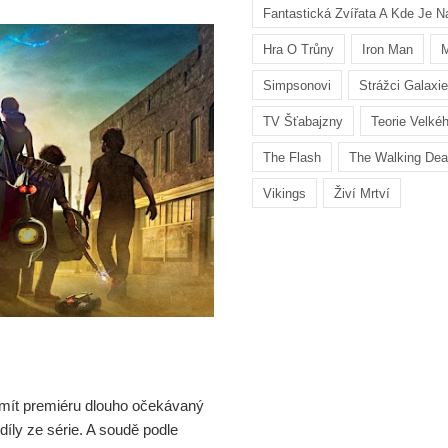
Fantastická Zvířata A Kde Je Na
Hra O Trůny
Iron Man
M
Simpsonovi
Strážci Galaxie
TV Šťabajzny
Teorie Velké
The Flash
The Walking De
Vikings
Živí Mrtví
 mít premiéru dlouho očekávaný
díly ze série. A soudě podle