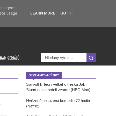
ser-agent
rate usage
LEARN MORE
GOT IT
NAM SERIÁLŮ
STREAMOVACÍ TIPY
Spin-off k Teorii velkého třesku Jak
Stuart nezachránil vesmír (HBO Max).
Hvězdně obsazená komedie 72 hodin
(Netflix).