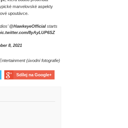
typické marvelovské aspekty
 nové upoutávce.
dios’
@HawkeyeOfficial
starts
pic.twitter.com/8yAyLUP6SZ
er 8, 2021
Entertainment (úvodní fotografie)
Sdílej na Google+