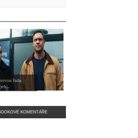
 novou řadu
jeh...
BOOKOVÉ KOMENTÁŘE