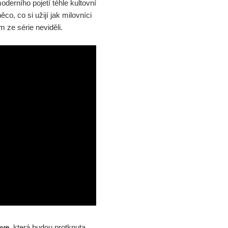
derního pojetí téhle kultovní
ěco, co si užijí jak milovníci
lm ze série neviděli.
ye
, která budou protknuta