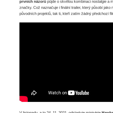
prvních názorů
půjde o skvělou kombinaci nostalgie a mo
značky. Což naznačuje i finální trailer, který působí jako n
původních projektů, tak ti, kteří zatím žádný předchozí fi
V listopadu, a to 24. 11. 2021, odstartuje minisérie
Hawke