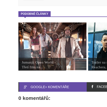
PODOBNÉ ČLÁNKY
Jumanji: Open World -
Trailer na
Třetí film na...
Reachera, 
FACE
GOOGLE+ KOMENTÁŘE
0 komentářů: