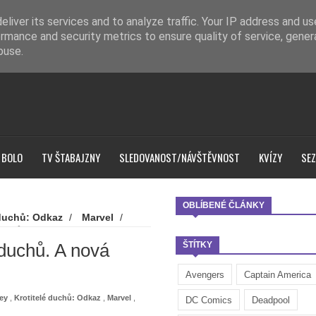
liver its services and to analyze traffic. Your IP address and u
rmance and security metrics to ensure quality of service, gene
buse.
 BOLO
TV ŠTABAJZNY
SLEDOVANOST/NÁVŠTĚVNOST
KVÍZY
SEZ
OBLÍBENÉ ČLÁNKY
 duchů: Odkaz
/
Marvel
/
e duchů. A nová upoutávka na
e duchů. A nová
ŠTÍTKY
Avengers
Captain America
ey
,
Krotitelé duchů: Odkaz
,
Marvel
,
DC Comics
Deadpool