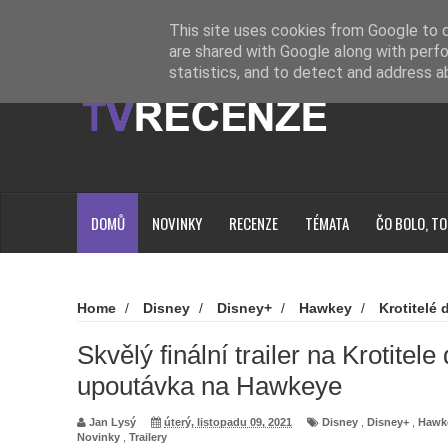
Novinky
Loading...
This site uses cookies from Google to de
are shared with Google along with perfo
statistics, and to detect and address a
DOMŮ
NOVINKY
RECENZE
TÉMATA
ČO BOLO, TO
Home
/
Disney
/
Disney+
/
Hawkey
/
Krotitelé
Novinky
/
Trailery
/
Skvělý finální trailer na Krotitel
Hawkeye
Skvělý finální trailer na Krotitel
upoutávka na Hawkeye
Jan Lysý
úterý, listopadu 09, 2021
Disney
,
Disney+
,
Hawk
Novinky
,
Trailery