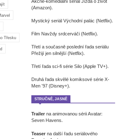
Akčně-komediální seriál Jízda o život
jít
(Amazon).
arvel
Mystický seriál Východní palác (Netflix).
Film Navždy srdcerváči (Netflix).
ho Třesku
Třetí a současně poslední řada seriálu
ad
Přežijí jen silnější (Netflix).
Třetí řada sci-fi série Silo (Apple TV+).
Druhá řada skvělé komiksové série X-
Men '97 (Disney+).
STRUČNĚ, JASNĚ
Trailer
na animovanou sérii Avatar:
Seven Havens.
Teaser
na další řadu seriálového