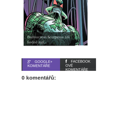
Budoucnost Scorpiona zní
hodně zají...
FACEBOOK
GOOGLE+
OVÉ
KOMENTÁŘE
KOMENTÁŘE
0 komentářů: