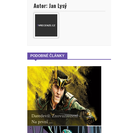
Autor: Jan Lysý
PODOBNÉ ČLÁNKY
Daredevil: Znovuzrození -
Na první ...