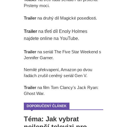
Prsteny moci.
Trailer
na druhý díl Magické posedlosti.
Trailer
na třetí díl Enoly Holmes
najdete online na YouTube.
Trailer
na seriál The Five Star Weekend s
Jennifer Garner.
Nemilé překvapení, Amazon po dvou
řadách zrušil ceněný seriál Gen V.
Trailer
na film Tom Clancy's Jack Ryan:
Ghost War.
DOPORUČENÝ ČLÁNEK
Téma: Jak vybrat
nejlepší televizi pro