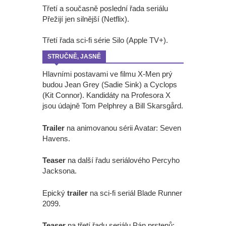
Třetí a současně poslední řada seriálu
Přežijí jen silnější (Netflix).
Třetí řada sci-fi série Silo (Apple TV+).
STRUČNĚ, JASNĚ
Hlavními postavami ve filmu X-Men prý
budou Jean Grey (Sadie Sink) a Cyclops
(Kit Connor). Kandidáty na Profesora X
jsou údajně Tom Pelphrey a Bill Skarsgård.
Trailer
na animovanou sérii Avatar: Seven
Havens.
Teaser
na další řadu seriálového Percyho
Jacksona.
Epický
trailer
na sci-fi seriál Blade Runner
2099.
Teaser
na třetí řadu seriálu Pán prstenů: