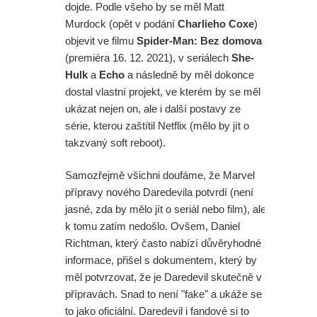
dojde. Podle všeho by se měl Matt
Murdock (opět v podání
Charlieho Coxe
)
objevit ve filmu
Spider-Man: Bez domova
(premiéra 16. 12. 2021), v seriálech
She-
Hulk
a
Echo
a následně by měl dokonce
dostal vlastní projekt, ve kterém by se měl
ukázat nejen on, ale i další postavy ze
série, kterou zaštítil Netflix (mělo by jít o
takzvaný soft reboot).
Samozřejmě všichni doufáme, že Marvel
přípravy nového Daredevila potvrdí (není
jasné, zda by mělo jít o seriál nebo film), ale
k tomu zatím nedošlo. Ovšem, Daniel
Richtman, který často nabízí důvěryhodné
informace, přišel s dokumentem, který by
měl potvrzovat, že je Daredevil skutečně v
přípravách. Snad to není "fake" a ukáže se
to jako oficiální. Daredevil i fandové si to