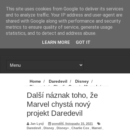
Novinky
Loading...
This site uses cookies from Google to deliver its services
and to analyze traffic. Your IP address and user-agent are
shared with Google along with performance and security
metrics to ensure quality of service, generate usage
statistics, and to detect and address abuse.
LEARN MORE
GOT IT
Home
/
Daredevil
/
Disney
/
Disney+
/
Charlie Cox
/
Marvel
/
Novinky
/
Další náznak toho, že Marvel
Další náznak toho, že
chystá nový projekt Daredevil
Marvel chystá nový
projekt Daredevil
Jan Lysý
pondělí, listopadu 15, 2021
Daredevil
,
Disney
,
Disney+
,
Charlie Cox
,
Marvel
,