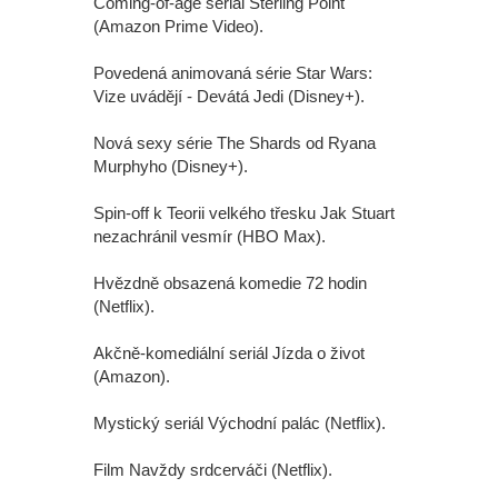
Coming-of-age seriál Sterling Point
(Amazon Prime Video).
Povedená animovaná série Star Wars:
Vize uvádějí - Devátá Jedi (Disney+).
Nová sexy série The Shards od Ryana
Murphyho (Disney+).
Spin-off k Teorii velkého třesku Jak Stuart
nezachránil vesmír (HBO Max).
Hvězdně obsazená komedie 72 hodin
(Netflix).
Akčně-komediální seriál Jízda o život
(Amazon).
Mystický seriál Východní palác (Netflix).
Film Navždy srdcerváči (Netflix).