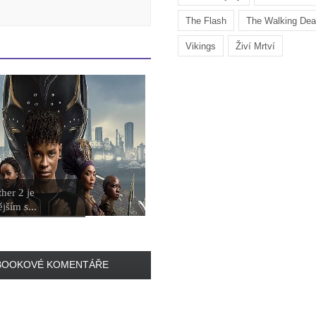
The Flash
The Walking De
Vikings
Živí Mrtví
her 2 je
jším s...
BOOKOVÉ KOMENTÁŘE