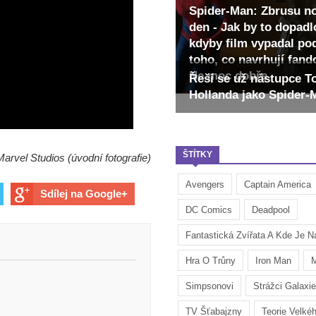
Spider-Man: Zbrusu n
den - Jak by to dopadl
kdyby film vypadal po
toho, co navrhují fan
Ne moc dobře
Řeší se už nástupce 
Hollanda jako Spider
ŠTÍTKY
Marvel Studios (úvodní fotografie)
Avengers
Captain America
Sdílej na Google+
DC Comics
Deadpool
Fantastická Zvířata A Kde Je Na
Hra O Trůny
Iron Man
M
Simpsonovi
Strážci Galaxie
TV Šťabajzny
Teorie Velké