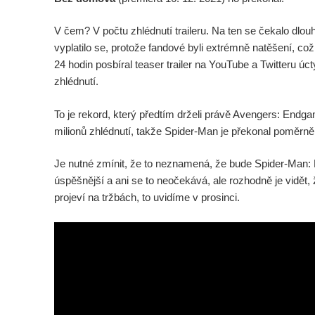
V čem? V počtu zhlédnutí traileru. Na ten se čekalo dlou
vyplatilo se, protože fandové byli extrémně natěšení, což
24 hodin posbíral teaser trailer na YouTube a Twitteru ú
zhlédnutí.
To je rekord, který předtím drželi právě Avengers: Endgam
milionů zhlédnutí, takže Spider-Man je překonal poměrn
Je nutné zmínit, že to neznamená, že bude Spider-Man:
úspěšnější a ani se to neočekává, ale rozhodně je vidět, ž
projeví na tržbách, to uvidíme v prosinci.