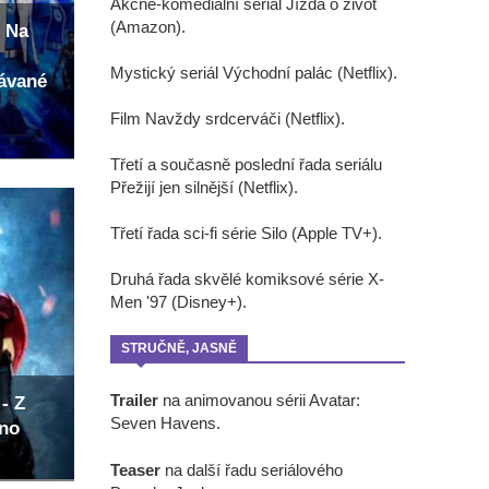
Akčně-komediální seriál Jízda o život
(Amazon).
 Na
Mystický seriál Východní palác (Netflix).
kávané
Film Navždy srdcerváči (Netflix).
Třetí a současně poslední řada seriálu
Přežijí jen silnější (Netflix).
Třetí řada sci-fi série Silo (Apple TV+).
Druhá řada skvělé komiksové série X-
Men '97 (Disney+).
STRUČNĚ, JASNĚ
Trailer
na animovanou sérii Avatar:
- Z
Seven Havens.
eno
Teaser
na další řadu seriálového