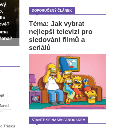
ový
o,
DOPORUČENÝ ČLÁNEK
dle
Téma: Jak vybrat
dové?
nejlepší televizi pro
Toma
sledování filmů a
-Mana?
seriálů
jít
arvel
STAŇTE SE NAŠÍM FANOUŠKEM
ho Třesku