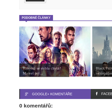
PODOBNÉ ČLÁNKY
Tonoucí se stébla chytá?
Black Pant
Marvel prý...
nejúspěšně
FACE
GOOGLE+ KOMENTÁŘE
0 komentářů: