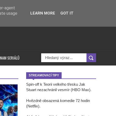
ser-agent
rate usage
LEARN MORE
GOT IT
NAM SERIÁLŮ
STREAMOVACÍ TIPY
Spin-off k Teorii velkého třesku Jak
Stuart nezachránil vesmír (HBO Max).
Hvězdně obsazená komedie 72 hodin
(Netflix).