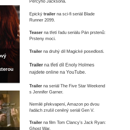
Percyho Jacksona.
Epický
trailer
na sci-fi seriál Blade
Runner 2099.
Teaser
na třetí řadu seriálu Pán prstenů:
Prsteny moci.
Trailer
na druhý díl Magické posedlosti.
ový
Trailer
na třetí díl Enoly Holmes
kterou
najdete online na YouTube.
Trailer
na seriál The Five Star Weekend
s Jennifer Garner.
Nemilé překvapení, Amazon po dvou
řadách zrušil ceněný seriál Gen V.
Trailer
na film Tom Clancy's Jack Ryan:
Ghost War.