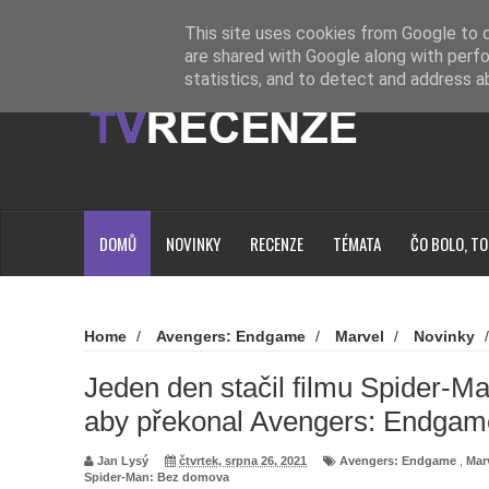
Novinky
Loading...
This site uses cookies from Google to de
are shared with Google along with perfo
statistics, and to detect and address a
DOMŮ
NOVINKY
RECENZE
TÉMATA
ČO BOLO, TO
Home
/
Avengers: Endgame
/
Marvel
/
Novinky
domova
/
Jeden den stačil filmu Spider-Man: Bez domov
Endgame
Jeden den stačil filmu Spider-M
aby překonal Avengers: Endgam
Jan Lysý
čtvrtek, srpna 26, 2021
Avengers: Endgame
,
Mar
Spider-Man: Bez domova