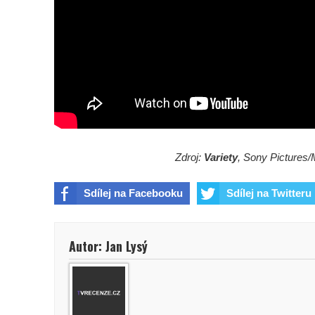
Zdroj:
Variety
, Sony Pictures/
Sdílej na Facebooku
Sdílej na Twitteru
Autor: Jan Lysý