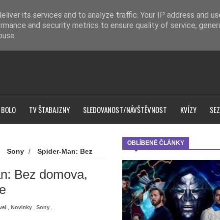
liver its services and to analyze traffic. Your IP address and u
rmance and security metrics to ensure quality of service, gene
buse.
 BOLO
TV ŠTABAJZNY
SLEDOVANOST/NÁVŠTĚVNOST
KVÍZY
SEZ
OBLÍBENÉ ČLÁNKY
/
Sony
/
Spider-Man: Bez
a, aby překonal Avengers:
an: Bez domova,
e
vel
,
Novinky
,
Sony
,