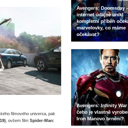
Avengers: Doomsday -
internet údajně unikl
kompletní příběh oče
marvelovky, co máme
očekávat?
Avengers: Infinity War 
čeho je vlastně vyrob
ského filmového universa, pak
Iron Manovo brnění?
19)
, ovšem film
Spider-Man: