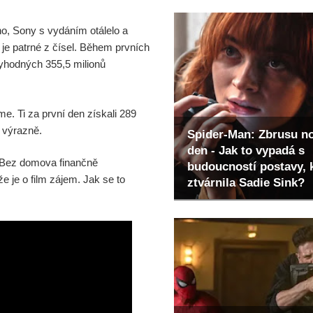
ho, Sony s vydáním otálelo a
 je patrné z čísel. Během prvních
ctyhodných 355,5 milionů
e. Ti za první den získali 289
ě výrazně.
Spider-Man: Zbrusu n
den - Jak to vypadá s
 Bez domova finančně
budoucností postavy, 
e je o film zájem. Jak se to
ztvárnila Sadie Sink?