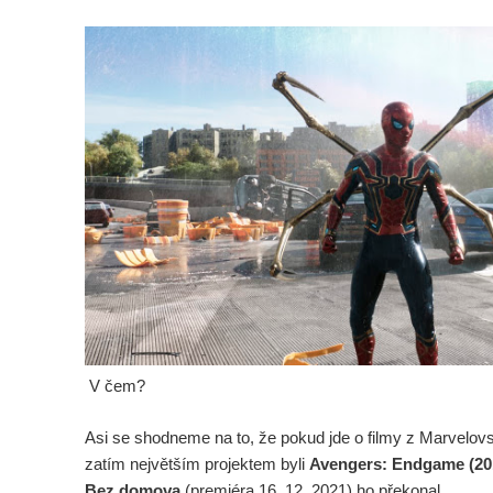
V čem?
Asi se shodneme na to, že pokud jde o filmy z Marvelov
zatím největším projektem byli
Avengers: Endgame (20
Bez domova
(premiéra 16. 12. 2021) ho překonal.