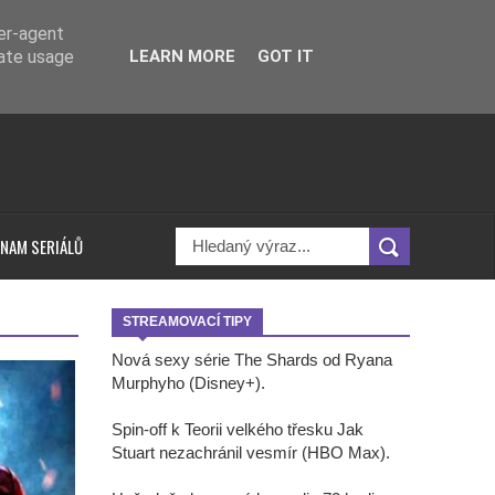
ser-agent
rate usage
LEARN MORE
GOT IT
NAM SERIÁLŮ
STREAMOVACÍ TIPY
Nová sexy série The Shards od Ryana
Murphyho (Disney+).
Spin-off k Teorii velkého třesku Jak
Stuart nezachránil vesmír (HBO Max).