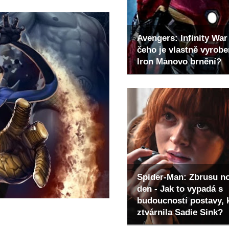
Avengers: Infinity War 
čeho je vlastně vyrob
Iron Manovo brnění?
Spider-Man: Zbrusu n
den - Jak to vypadá s
budoucností postavy, 
ztvárnila Sadie Sink?