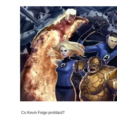
Co Kevin Feige prohlásil?