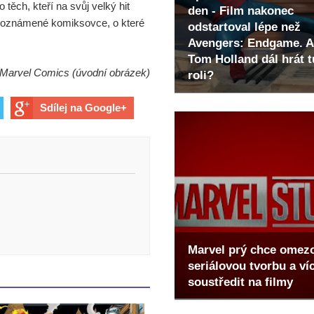
těch, kteří na svůj velký hit
den - Film nakonec
už oznámené komiksovce, o které
odstartoval lépe než
Avengers: Endgame. A
Tom Holland dál hrát t
 Marvel Comics (úvodní obrázek)
roli?
Sdílej na Google+
Marvel prý chce omez
seriálovou tvorbu a ví
soustředit na filmy