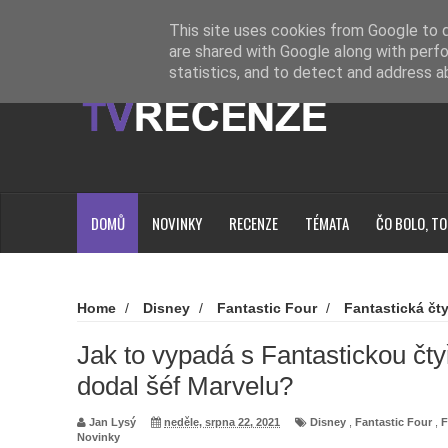
Novinky
Loading...
This site uses cookies from Google to de
are shared with Google along with perfo
statistics, and to detect and address a
DOMŮ
NOVINKY
RECENZE
TÉMATA
ČO BOLO, TO
Home
/
Disney
/
Fantastic Four
/
Fantastická čt
/
Novinky
/
Jak to vypadá s Fantastickou čtyřkou? Co k
Jak to vypadá s Fantastickou čt
dodal šéf Marvelu?
Jan Lysý
neděle, srpna 22, 2021
Disney
,
Fantastic Four
,
F
Novinky