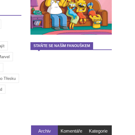
jít
STAŇTE SE NAŠÍM FANOUŠKEM
arvel
ho Třesku
ad
Archiv
Komentáře
Kategorie