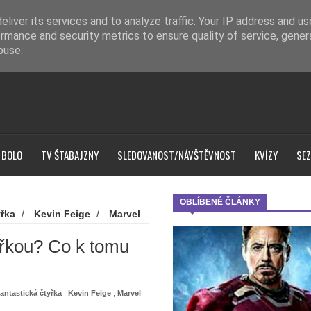
liver its services and to analyze traffic. Your IP address and u
rmance and security metrics to ensure quality of service, gene
buse.
 BOLO
TV ŠTABAJZNY
SLEDOVANOST/NÁVŠTĚVNOST
KVÍZY
SEZ
OBLÍBENÉ ČLÁNKY
yřka
/
Kevin Feige
/
Marvel
 tomu dodal šéf Marvelu?
yřkou? Co k tomu
antastická čtyřka
,
Kevin Feige
,
Marvel
,