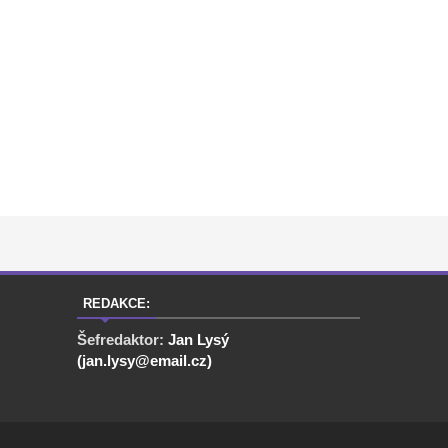
REDAKCE:
Šefredaktor:
Jan Lysý
(jan.lysy@email.cz)