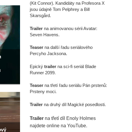
(Kit Connor). Kandidáty na Profesora X
jsou údajně Tom Pelphrey a Bill
Skarsgård.
Trailer
na animovanou sérii Avatar:
Seven Havens.
Teaser
na další řadu seriálového
Percyho Jacksona.
m
Epický
trailer
na sci-fi seriál Blade
u
Runner 2099.
Teaser
na třetí řadu seriálu Pán prstenů:
Prsteny moci.
Trailer
na druhý díl Magické posedlosti.
Trailer
na třetí díl Enoly Holmes
najdete online na YouTube.
ový