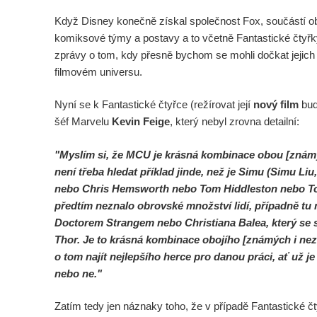
Když Disney konečně získal společnost Fox, součástí o
komiksové týmy a postavy a to včetně Fantastické čtyř
zprávy o tom, kdy přesně bychom se mohli dočkat jejic
filmovém universu.
Nyní se k Fantastické čtyřce (režírovat její
nový film
bu
šéf Marvelu
Kevin Feige
, který nebyl zrovna detailní:
"Myslím si, že MCU je krásná kombinace obou [známýc
není třeba hledat příklad jinde, než je Simu (Simu L
nebo Chris Hemsworth nebo Tom Hiddleston nebo To
předtím neznalo obrovské množství lidí, případně tu m
Doctorem Strangem nebo Christiana Balea, který se 
Thor. Je to krásná kombinace obojího [známých i ne
o tom najít nejlepšího herce pro danou práci, ať už je
nebo ne."
Zatím tedy jen náznaky toho, že v případě Fantastické č