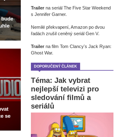
Trailer
na seriál The Five Star Weekend
s Jennifer Garner.
 bude
uhle
Nemilé překvapení, Amazon po dvou
řadách zrušil ceněný seriál Gen V.
Trailer
na film Tom Clancy's Jack Ryan:
Ghost War.
DOPORUČENÝ ČLÁNEK
Téma: Jak vybrat
nejlepší televizi pro
sledování filmů a
seriálů
ovat
ce se