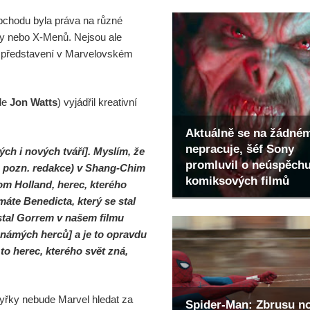
bchodu byla práva na různé
ky nebo X-Menů. Nejsou ale
h představení v Marvelovském
de
Jon Watts
) vyjádřil kreativní
Aktuálně se na žádné
nepracuje, šéf Sony
h i nových tváří]. Myslím, že
promluvil o neúspěch
iu, pozn. redakce) v Shang-Chim
komiksových filmů
m Holland, herec, kterého
áte Benedicta, který se stal
stal Gorrem v našem filmu
známých herců] a je to opravdu
 to herec, kterého svět zná,
tyřky nebude Marvel hledat za
Spider-Man: Zbrusu n