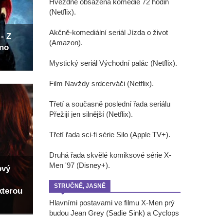
Hvězdně obsazená komedie 72 hodin
(Netflix).
Akčně-komediální seriál Jízda o život
- Z
(Amazon).
eno
Mystický seriál Východní palác (Netflix).
Film Navždy srdcerváči (Netflix).
Třetí a současně poslední řada seriálu
Přežijí jen silnější (Netflix).
Třetí řada sci-fi série Silo (Apple TV+).
Druhá řada skvělé komiksové série X-
Men '97 (Disney+).
ový
STRUČNĚ, JASNĚ
kterou
Hlavními postavami ve filmu X-Men prý
budou Jean Grey (Sadie Sink) a Cyclops