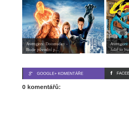
Avengers: Doomsday -
Avengers:
Bude původní p...
Jaké to bu
FACE
GOOGLE+ KOMENTÁŘE
0 komentářů: