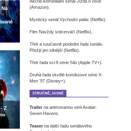
Akčně-komediální seriál Jízda o život
(Amazon).
 Na
Mystický seriál Východní palác (Netflix).
kávané
Film Navždy srdcerváči (Netflix).
Třetí a současně poslední řada seriálu
Přežijí jen silnější (Netflix).
Třetí řada sci-fi série Silo (Apple TV+).
Druhá řada skvělé komiksové série X-
Men '97 (Disney+).
STRUČNĚ, JASNĚ
Trailer
na animovanou sérii Avatar:
- Z
Seven Havens.
eno
Teaser
na další řadu seriálového