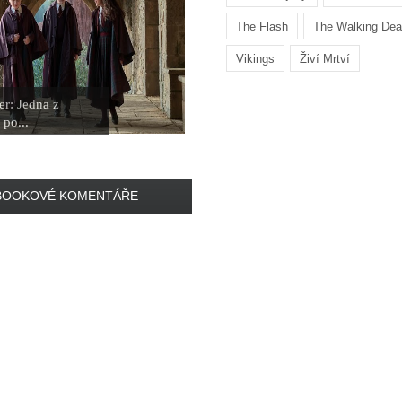
The Flash
The Walking De
Vikings
Živí Mrtví
er: Jedna z
 po...
BOOKOVÉ KOMENTÁŘE