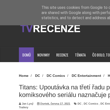
Novinky
Loading...
This site uses cookies from Google to de
are shared with Google along with perfo
statistics, and to detect and address a
DOMŮ
NOVINKY
RECENZE
TÉMATA
ČO BOLO, TO
Home
/
DC
/
DC Comics
/
DC Entertainment
/
H
Titans
/
Trailery
/
Titans: Upoutávka na třetí řadu p
naznačuje příchod Jokera
Titans: Upoutávka na třetí řadu
komiksového seriálu naznačuje 
Jan Lysý
čtvrtek, června 17, 2021
DC
,
DC Comics
,
DC Ent
Trailery