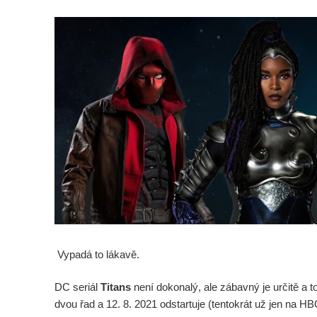
Vypadá to lákavě.
DC seriál
Titans
není dokonalý, ale zábavný je určitě a 
dvou řad a 12. 8. 2021 odstartuje (tentokrát už jen na 