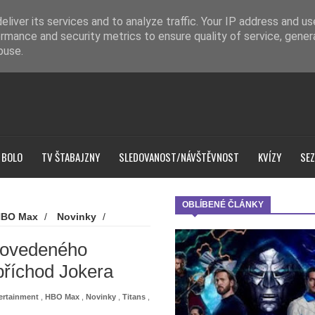
liver its services and to analyze traffic. Your IP address and u
rmance and security metrics to ensure quality of service, gene
buse.
 BOLO
TV ŠTABAJZNY
SLEDOVANOST/NÁVŠTĚVNOST
KVÍZY
SEZ
OBLÍBENÉ ČLÁNKY
BO Max
/
Novinky
/
ovedeného komiksového seriálu
 povedeného
příchod Jokera
ertainment
,
HBO Max
,
Novinky
,
Titans
,