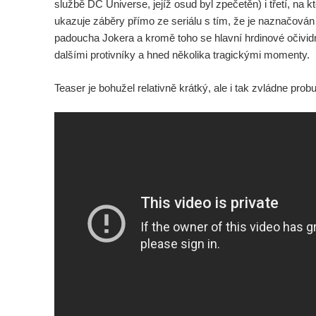
službě DC Universe, jejíž osud byl zpečetěn) i třetí, na 
ukazuje záběry přímo ze seriálu s tím, že je naznačován
padoucha Jokera a kromě toho se hlavní hrdinové očivi
dalšími protivníky a hned několika tragickými momenty.
Teaser je bohužel relativně krátký, ale i tak zvládne prob