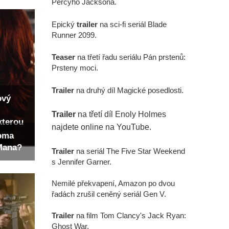
Percyho Jacksona.
Epický
trailer
na sci-fi seriál Blade
Runner 2099.
Teaser
na třetí řadu seriálu Pán prstenů:
Prsteny moci.
Trailer
na druhý díl Magické posedlosti.
ový
Trailer
na třetí díl Enoly Holmes
kterou
najdete online na YouTube.
Toma
-Mana?
Trailer
na seriál The Five Star Weekend
s Jennifer Garner.
Nemilé překvapení, Amazon po dvou
řadách zrušil ceněný seriál Gen V.
Trailer
na film Tom Clancy's Jack Ryan:
Ghost War.