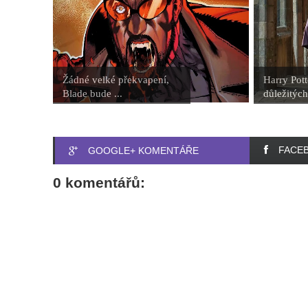
Žádné velké překvapení,
Harry Pott
Blade bude ...
důležitých
FACE
GOOGLE+ KOMENTÁŘE
0 komentářů: