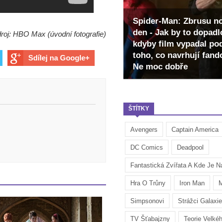
Spider-Man: Zbrusu n
den - Jak by to dopadl
roj: HBO Max (úvodní fotografie)
kdyby film vypadal po
toho, co navrhují fan
Sdílej na Google+
Ne moc dobře
ŠTÍTKY
Avengers
Captain America
DC Comics
Deadpool
Fantastická Zvířata A Kde Je Na
Hra O Trůny
Iron Man
M
Simpsonovi
Strážci Galaxie
TV Šťabajzny
Teorie Velké