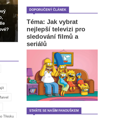
DOPORUČENÝ ČLÁNEK
ový
o,
Téma: Jak vybrat
dle
nejlepší televizi pro
dové?
sledování filmů a
seriálů
jít
arvel
STAŇTE SE NAŠÍM FANOUŠKEM
ho Třesku