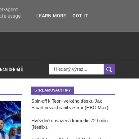
ser-agent
rate usage
LEARN MORE
GOT IT
NAM SERIÁLŮ
STREAMOVACÍ TIPY
Spin-off k Teorii velkého třesku Jak
Stuart nezachránil vesmír (HBO Max).
Hvězdně obsazená komedie 72 hodin
(Netflix).