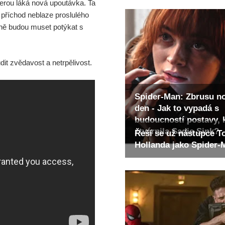
kterou láká nová upoutávka. Ta
 příchod neblaze proslulého
dně budou muset potýkat s
udit zvědavost a netrpělivost.
Spider-Man: Zbrusu n
den - Jak to vypadá s
budoucností postavy, 
ztvárnila Sadie Sink?
Řeší se už nástupce 
Hollanda jako Spider