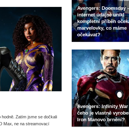
Avengers: Doomsday -
internet údajně unikl
kompletní příběh oče
marvelovky, co máme
očekávat?
Avengers: Infinity War 
čeho je vlastně vyrob
to hodně. Zatím jsme se dočkali
Iron Manovo brnění?
HBO Max, ne na streamovací