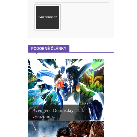
PODOBNÉ ČLÁNKY
Avengers: Doomsday - Jak
výraznou r...