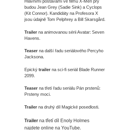
Hlavními postavami ve filmu X-Men prý
budou Jean Grey (Sadie Sink) a Cyclops
(Kit Connor). Kandidáty na Profesora X
jsou údajně Tom Pelphrey a Bill Skarsgård.
Trailer
na animovanou sérii Avatar: Seven
Havens.
Teaser
na další řadu seriálového Percyho
Jacksona.
Epický
trailer
na sci-fi seriál Blade Runner
2099.
Teaser
na třetí řadu seriálu Pán prstenů:
Prsteny moci.
Trailer
na druhý díl Magické posedlosti.
Trailer
na třetí díl Enoly Holmes
najdete online na YouTube.