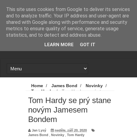
Novinky
Loading...
This site uses cookies from Google to deliver its services
and to analyze traffic. Your IP address and user-agent are
shared with Google along with performance and security
metrics to ensure quality of service, generate usage
statistics, and to detect and address abuse.
LEARN MORE
GOT IT
Home
/
James Bond
/
Novinky
/
Tom Hardy
/
Tom Hardy se prý stane
novým Jamesem Bondem
Tom Hardy se prý stane
novým Jamesem
Bondem
Jan Lysý
neděle, září 20, 2020
James Bond
,
Novinky
,
Tom Hardy