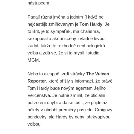
nástupcem.
Padají různá jména a jedním (i když ne
nejčastěji) zmiňovaným je
Tom Hardy
. Je
to Brit, je to sympaťák, má charisma,
sexappeal a akční scény zvládne levou
zadní, takže to rozhodně není nelogická
volba a zdá se, že si to myslí i studio
MGM.
Nebo to alespoň tvrdí stránky
The Vulcan
Reporter
, které přišly s informací, že právě
Tom Hardy bude novým agentem Jejího
Veličenstva. Je nutné zmínit, že oficiální
potvrzení chybí a dá se tušit, že přijde až
někdy v období premiéry poslední Craigovy
bondovky, ale Hardy by nebyl překvapivou
volbou.