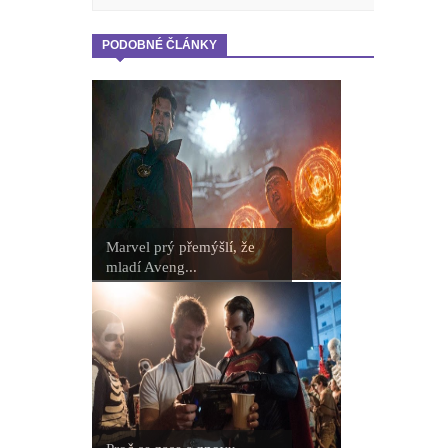
PODOBNÉ ČLÁNKY
Marvel prý přemýšlí, že
mladí Aveng...