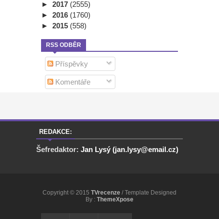
►
2017
(2555)
►
2016
(1760)
►
2015
(558)
RSS ODBĚR
Příspěvky
Komentáře
REDAKCE:
Šefredaktor:
Jan Lysý (jan.lysy@email.cz)
Copyright © 2015
TVrecenze
/ Template Designed
By :
ThemeXpose