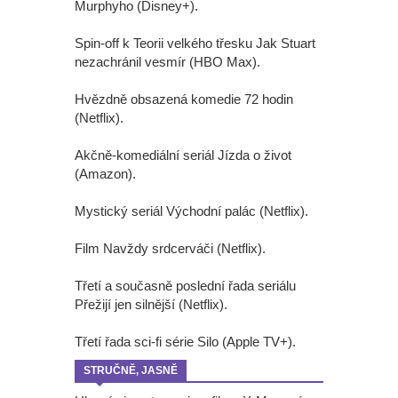
Murphyho (Disney+).
Spin-off k Teorii velkého třesku Jak Stuart
nezachránil vesmír (HBO Max).
Hvězdně obsazená komedie 72 hodin
(Netflix).
Akčně-komediální seriál Jízda o život
(Amazon).
Mystický seriál Východní palác (Netflix).
Film Navždy srdcerváči (Netflix).
Třetí a současně poslední řada seriálu
Přežijí jen silnější (Netflix).
Třetí řada sci-fi série Silo (Apple TV+).
STRUČNĚ, JASNĚ