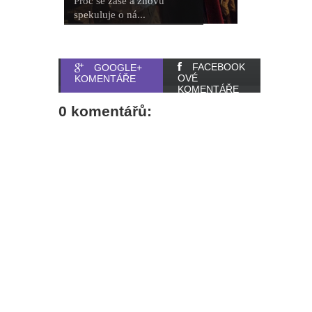
Proč se zase a znovu
spekuluje o ná...
FACEBOOK
GOOGLE+
OVÉ
KOMENTÁŘE
KOMENTÁŘE
0 komentářů: