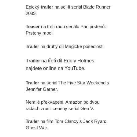
Epický
trailer
na sci-fi seriál Blade Runner
2099.
Teaser
na třetí řadu seriálu Pán prstenů:
Prsteny moci.
Trailer
na druhý díl Magické posedlosti.
Trailer
na třetí díl Enoly Holmes
najdete online na YouTube.
Trailer
na seriál The Five Star Weekend s
Jennifer Garner.
Nemilé překvapení, Amazon po dvou
řadách zrušil ceněný seriál Gen V.
Trailer
na film Tom Clancy's Jack Ryan:
Ghost War.