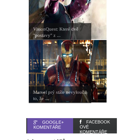
VisionQuest: Které dvě
"postavy" z ...
Marvel prý stále nevyloučil
to, že ...
FACEBOOK
GOOGLE+
OVÉ
KOMENTÁŘE
KOMENTÁŘE