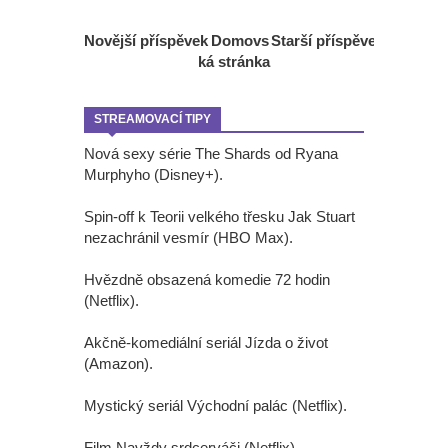
Novější příspěvek
Domovs
Starší příspěvek
ká stránka
STREAMOVACÍ TIPY
Nová sexy série The Shards od Ryana
Murphyho (Disney+).
Spin-off k Teorii velkého třesku Jak Stuart
nezachránil vesmír (HBO Max).
Hvězdně obsazená komedie 72 hodin
(Netflix).
Akčně-komediální seriál Jízda o život
(Amazon).
Mystický seriál Východní palác (Netflix).
Film Navždy srdcerváči (Netflix).