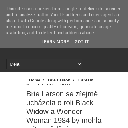
Novinky
Loading...
This site uses cookies from Google to deliver its services
and to analyze traffic. Your IP address and user-agent are
shared with Google along with performance and security
metrics to ensure quality of service, generate usage
statistics, and to detect and address abuse.
LEARN MORE
GOT IT
Home
/
Brie Larson
/
Captain
Marvel
/
DC
/
DC Comics
/
Iron
Man
/
Marvel
/
Novinky
/
Thor
/
Brie Larson se zřejmě
Warner Bros.
/
Wonder Woman 1984
/
ucházela o roli Black
Brie Larson se zřejmě ucházela o roli Black
Widow a Wonder Woman 1984 by mohla mít
Widow a Wonder
zpoždění
Woman 1984 by mohla