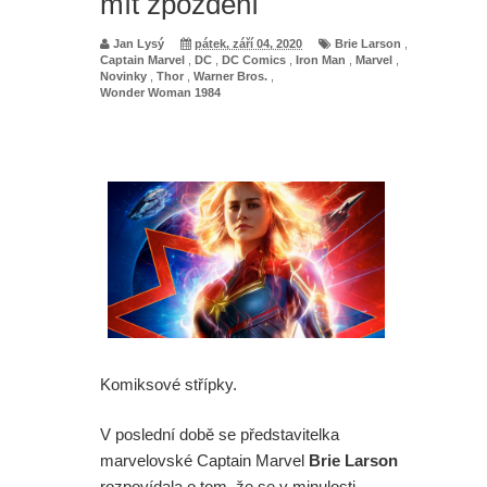
mít zpoždění
Jan Lysý
pátek, září 04, 2020
Brie Larson
,
Captain Marvel
,
DC
,
DC Comics
,
Iron Man
,
Marvel
,
Novinky
,
Thor
,
Warner Bros.
,
Wonder Woman 1984
Komiksové střípky.
V poslední době se představitelka
marvelovské Captain Marvel
Brie Larson
rozpovídala o tom, že se v minulosti