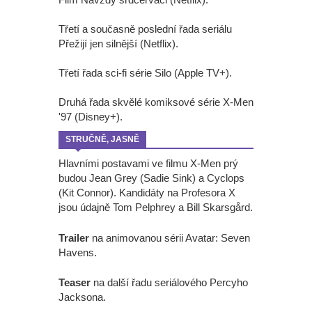
Třetí a současně poslední řada seriálu
Přežijí jen silnější (Netflix).
Třetí řada sci-fi série Silo (Apple TV+).
Druhá řada skvělé komiksové série X-Men
'97 (Disney+).
STRUČNĚ, JASNĚ
Hlavními postavami ve filmu X-Men prý
budou Jean Grey (Sadie Sink) a Cyclops
(Kit Connor). Kandidáty na Profesora X
jsou údajně Tom Pelphrey a Bill Skarsgård.
Trailer
na animovanou sérii Avatar: Seven
Havens.
Teaser
na další řadu seriálového Percyho
Jacksona.