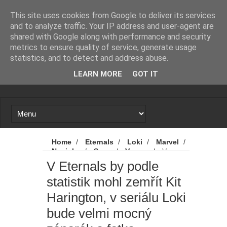
Novinky
Loading...
This site uses cookies from Google to deliver its services
and to analyze traffic. Your IP address and user-agent are
shared with Google along with performance and security
metrics to ensure quality of service, generate usage
statistics, and to detect and address abuse.
LEARN MORE
GOT IT
Home
/
Eternals
/
Loki
/
Marvel
/
Novinky
/
Sony
/
Venom
/
V
Eternals by podle statistik mohl zemřít Kit
V Eternals by podle
Harington, v seriálu Loki bude velmi mocný
statistik mohl zemřít Kit
záporák a fotka padoucha z Venoma 2
Harington, v seriálu Loki
bude velmi mocný