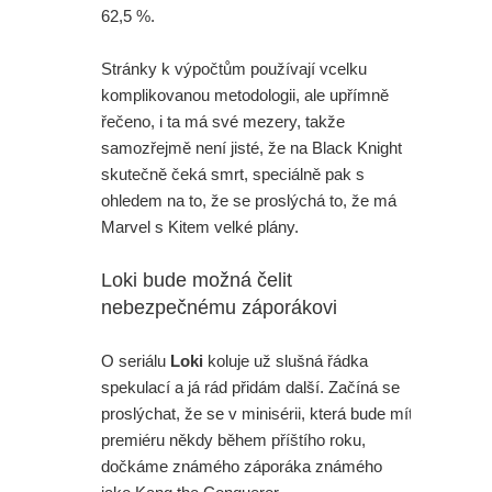
62,5 %.
Stránky k výpočtům používají vcelku
komplikovanou metodologii, ale upřímně
řečeno, i ta má své mezery, takže
samozřejmě není jisté, že na Black Knight
skutečně čeká smrt, speciálně pak s
ohledem na to, že se proslýchá to, že má
Marvel s Kitem velké plány.
Loki bude možná čelit
nebezpečnému záporákovi
O seriálu
Loki
koluje už slušná řádka
spekulací a já rád přidám další. Začíná se
proslýchat, že se v minisérii, která bude mít
premiéru někdy během příštího roku,
dočkáme známého záporáka známého