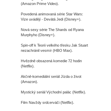
(Amazon Prime Video).
Povedená animovaná série Star Wars:
Vize uvádějí - Devátá Jedi (Disney+).
Nová sexy série The Shards od Ryana
Murphyho (Disney+).
Spin-off k Teorii velkého třesku Jak Stuart
nezachránil vesmír (HBO Max).
Hvězdně obsazená komedie 72 hodin
(Netflix).
Akčně-komediální seriál Jízda o život
(Amazon).
Mystický seriál Východní palác (Netflix).
Film Navždy srdcerváči (Netflix).