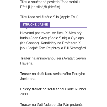
Třetí a současně poslední řada seriálu
Přežijí jen silnější (Netflix).
Třetí řada sci-fi série Silo (Apple TV+).
STRUČNĚ, JASNĚ
Hlavními postavami ve filmu X-Men prý
budou Jean Grey (Sadie Sink) a Cyclops
(Kit Connor). Kandidáty na Profesora X
jsou údajně Tom Pelphrey a Bill Skarsgård.
Trailer
na animovanou sérii Avatar: Seven
Havens.
Teaser
na další řadu seriálového Percyho
Jacksona.
Epický
trailer
na sci-fi seriál Blade Runner
2099.
Teaser
na třetí řadu seriálu Pán prstenů: