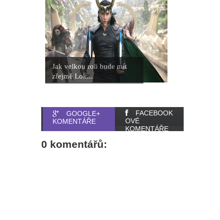
Jak velkou roli bude mít
zřejmě Lok...
FACEBOOK
GOOGLE+
OVÉ
KOMENTÁŘE
KOMENTÁŘE
0 komentářů: