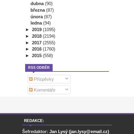
dubna
(90)
března
(87)
února
(87)
ledna
(94)
►
2019
(1095)
►
2018
(2194)
►
2017
(2555)
►
2016
(1760)
►
2015
(558)
RSS ODBĚR
Příspěvky
Komentáře
REDAKCE:
Šefredaktor:
Jan Lysý (jan.lysy@email.cz)