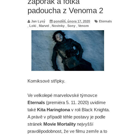
záporák a fotka
padoucha z Venoma 2
Jan Lysý
pondělí, února 17, 2020
Eternals
,
Loki
,
Marvel
,
Novinky
,
Sony
,
Venom
Komiksové střípky.
Ve velkolepé marvelovské týmovce
Eternals
(premiéra 5. 11. 2020) uvidíme
také
Kita Haringtona
v roli Black Knighta.
A právě v případě téhle postavy je podle
stránek
Movie Mortality
nejvyšší
pravděpodobnost, že ve filmu zemře a to