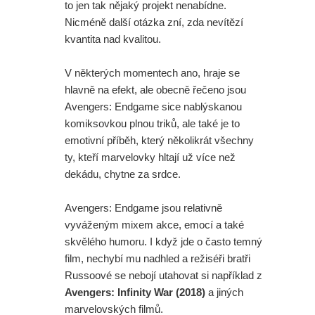
to jen tak nějaký projekt nenabídne.
Nicméně další otázka zní, zda nevítězí
kvantita nad kvalitou.
V některých momentech ano, hraje se
hlavně na efekt, ale obecně řečeno jsou
Avengers: Endgame sice nablýskanou
komiksovkou plnou triků, ale také je to
emotivní příběh, který několikrát všechny
ty, kteří marvelovky hltají už více než
dekádu, chytne za srdce.
Avengers: Endgame jsou relativně
vyváženým mixem akce, emocí a také
skvělého humoru. I když jde o často temný
film, nechybí mu nadhled a režiséři bratři
Russoové se nebojí utahovat si například z
Avengers: Infinity War (2018)
a jiných
marvelovských filmů.