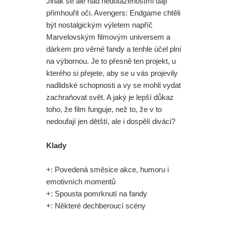
Jinak se ale nad nedotaženostmi dají
přimhouřit oči. Avengers: Endgame chtěli
být nostalgickým výletem napříč
Marvelovským filmovým universem a
dárkem pro věrné fandy a tenhle účel plní
na výbornou. Je to přesně ten projekt, u
kterého si přejete, aby se u vás projevily
nadlidské schopnosti a vy se mohli vydat
zachraňovat svět. A jaký je lepší důkaz
toho, že film funguje, než to, že v to
nedoufají jen dětští, ale i dospělí diváci?
Klady
+: Povedená směsice akce, humoru i
emotivních momentů
+: Spousta pomrknutí na fandy
+: Některé dechberoucí scény