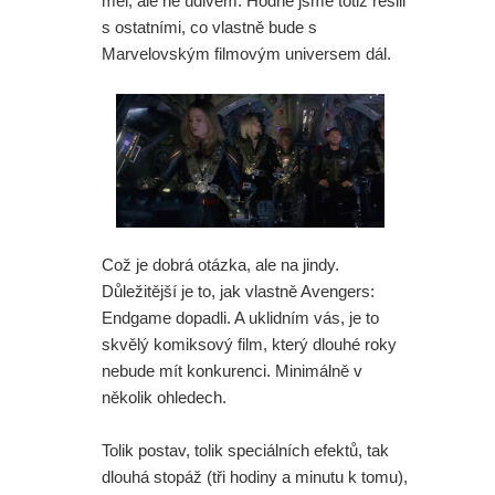
měl, ale ne údivem. Hodně jsme totiž řešili
s ostatními, co vlastně bude s
Marvelovským filmovým universem dál.
Což je dobrá otázka, ale na jindy.
Důležitější je to, jak vlastně Avengers:
Endgame dopadli. A uklidním vás, je to
skvělý komiksový film, který dlouhé roky
nebude mít konkurenci. Minimálně v
několik ohledech.
Tolik postav, tolik speciálních efektů, tak
dlouhá stopáž (tři hodiny a minutu k tomu),