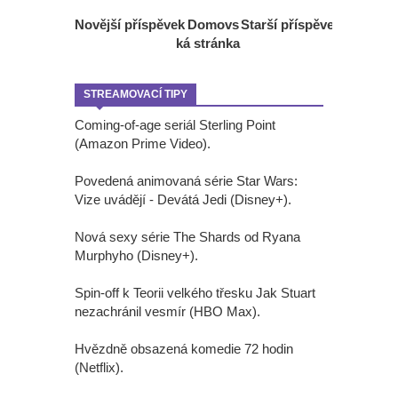
Novější příspěvek
Domovs
Starší příspěvek
ká stránka
STREAMOVACÍ TIPY
Coming-of-age seriál Sterling Point
(Amazon Prime Video).
Povedená animovaná série Star Wars:
Vize uvádějí - Devátá Jedi (Disney+).
Nová sexy série The Shards od Ryana
Murphyho (Disney+).
Spin-off k Teorii velkého třesku Jak Stuart
nezachránil vesmír (HBO Max).
Hvězdně obsazená komedie 72 hodin
(Netflix).