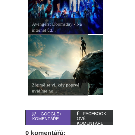
Avengers: Doomsday - Na
internet úd...
Zřejmě se ví, kdy poprvé
uvidíme no...
FACEBOOK
GOOGLE+
OVÉ
KOMENTÁŘE
KOMENTÁŘE
0 komentářů: