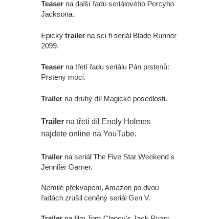
Teaser
na další řadu seriálového Percyho
Jacksona.
Epický
trailer
na sci-fi seriál Blade Runner
2099.
Teaser
na třetí řadu seriálu Pán prstenů:
Prsteny moci.
Trailer
na druhý díl Magické posedlosti.
Trailer
na třetí díl Enoly Holmes
najdete online na YouTube.
Trailer
na seriál The Five Star Weekend s
Jennifer Garner.
Nemilé překvapení, Amazon po dvou
řadách zrušil ceněný seriál Gen V.
Trailer
na film Tom Clancy's Jack Ryan: