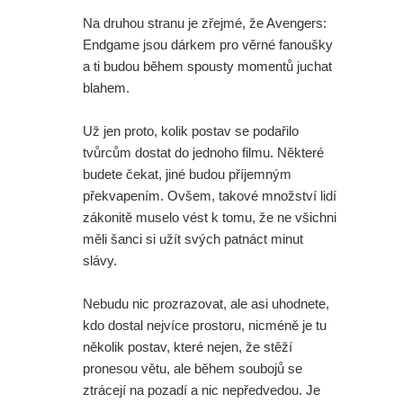
Na druhou stranu je zřejmé, že Avengers:
Endgame jsou dárkem pro věrné fanoušky
a ti budou během spousty momentů juchat
blahem.
Už jen proto, kolik postav se podařilo
tvůrcům dostat do jednoho filmu. Některé
budete čekat, jiné budou příjemným
překvapením. Ovšem, takové množství lidí
zákonitě muselo vést k tomu, že ne všichni
měli šanci si užít svých patnáct minut
slávy.
Nebudu nic prozrazovat, ale asi uhodnete,
kdo dostal nejvíce prostoru, nicméně je tu
několik postav, které nejen, že stěží
pronesou větu, ale během soubojů se
ztrácejí na pozadí a nic nepředvedou. Je