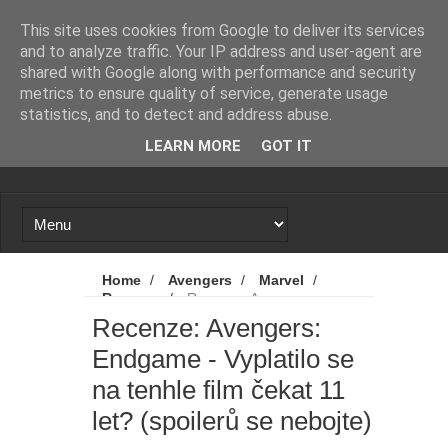
Novinky
Loading...
This site uses cookies from Google to deliver its services
and to analyze traffic. Your IP address and user-agent are
shared with Google along with performance and security
metrics to ensure quality of service, generate usage
statistics, and to detect and address abuse.
LEARN MORE
GOT IT
Home
/
Avengers
/
Marvel
/
Recenze
/
Recenze: Avengers:
Endgame - Vyplatilo se na tenhle film čekat
Recenze: Avengers:
11 let? (spoilerů se nebojte)
Endgame - Vyplatilo se
na tenhle film čekat 11
let? (spoilerů se nebojte)