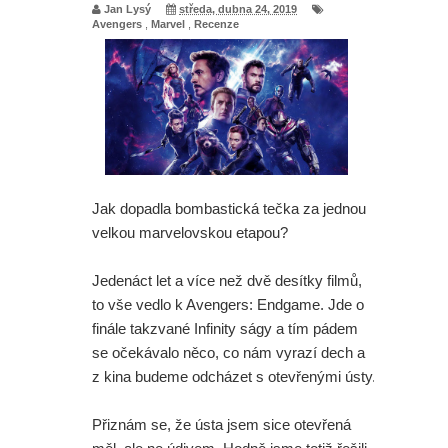
Jan Lysý
středa, dubna 24, 2019
Avengers
,
Marvel
,
Recenze
Jak dopadla bombastická tečka za jednou
velkou marvelovskou etapou?
Jedenáct let a více než dvě desítky filmů,
to vše vedlo k Avengers: Endgame. Jde o
finále takzvané Infinity ságy a tím pádem
se očekávalo něco, co nám vyrazí dech a
z kina budeme odcházet s otevřenými ústy.
Přiznám se, že ústa jsem sice otevřená