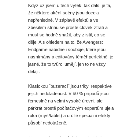
Když už jsem u těch výtek, tak další je ta,
že některé akční scény jsou docela
nepřehledné. V záplavě efektů a ve
zběsilém střihu se prostě člověk ztratí a
musí se hodně snažit, aby zjistil, co se
děje. A s ohledem na to, že Avengers:
Endgame nabídne i souboje, které jsou
nasnímány a editovány téměř perfektně, je
jasné, že to tvůrci umějí, jen to ne vždy
dělají.
Klasickou "buzerací" jsou triky, respektive
jejich nedoladěnost. V 90 % případů jsou
řemeslně na velmi vysoké úrovni, ale
párkrát prostě počítačovým expertům ujela
ruka (myš/tablet) a určité speciální efekty
působí nedotaženě.