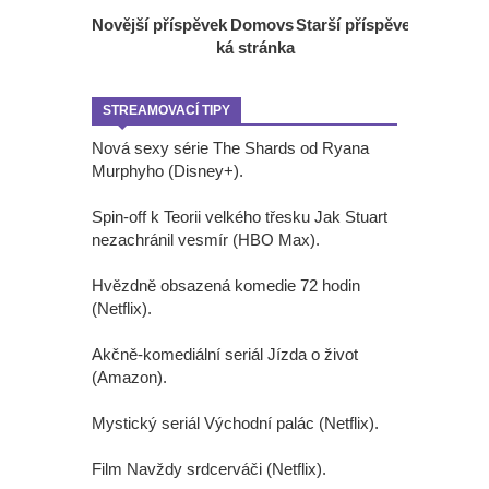
Novější příspěvek
Domovs
Starší příspěvek
ká stránka
STREAMOVACÍ TIPY
Nová sexy série The Shards od Ryana
Murphyho (Disney+).
Spin-off k Teorii velkého třesku Jak Stuart
nezachránil vesmír (HBO Max).
Hvězdně obsazená komedie 72 hodin
(Netflix).
Akčně-komediální seriál Jízda o život
(Amazon).
Mystický seriál Východní palác (Netflix).
Film Navždy srdcerváči (Netflix).