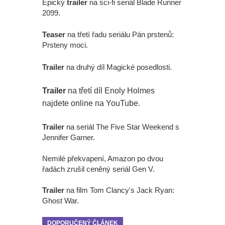
Epický
trailer
na sci-fi seriál Blade Runner
2099.
Teaser
na třetí řadu seriálu Pán prstenů:
Prsteny moci.
Trailer
na druhý díl Magické posedlosti.
Trailer
na třetí díl Enoly Holmes
najdete online na YouTube.
Trailer
na seriál The Five Star Weekend s
Jennifer Garner.
Nemilé překvapení, Amazon po dvou
řadách zrušil ceněný seriál Gen V.
Trailer
na film Tom Clancy's Jack Ryan:
Ghost War.
DOPORUČENÝ ČLÁNEK