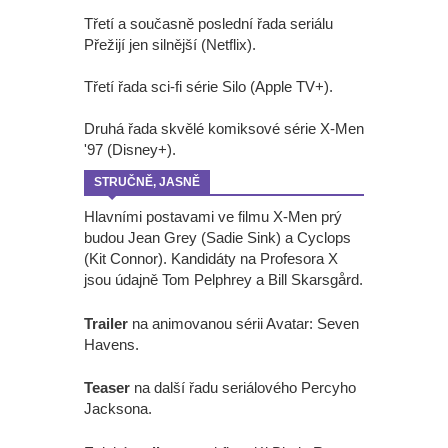
Třetí a současně poslední řada seriálu
Přežijí jen silnější (Netflix).
Třetí řada sci-fi série Silo (Apple TV+).
Druhá řada skvělé komiksové série X-Men
'97 (Disney+).
STRUČNĚ, JASNĚ
Hlavními postavami ve filmu X-Men prý
budou Jean Grey (Sadie Sink) a Cyclops
(Kit Connor). Kandidáty na Profesora X
jsou údajně Tom Pelphrey a Bill Skarsgård.
Trailer
na animovanou sérii Avatar: Seven
Havens.
Teaser
na další řadu seriálového Percyho
Jacksona.