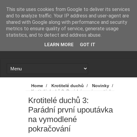
Novinky
Loading...
This site uses cookies from Google to deliver its services
and to analyze traffic. Your IP address and user-agent are
shared with Google along with performance and security
metrics to ensure quality of service, generate usage
statistics, and to detect and address abuse.
LEARN MORE
GOT IT
Home
/
Krotitelé duchů
/
Novinky
/
Krotitelé duchů 3: Parádní první upoutávka
na vymodlené pokračování
Krotitelé duchů 3:
Parádní první upoutávka
na vymodlené
pokračování