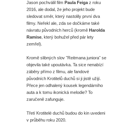
Jason pochválil film
Paula Feiga
z roku
2016, ale dodal, že jeho projekt bude
sledovat směr, který nastolily první dva
filmy. Neřekl ale, zda se dočkáme také
návratu původních herců (kromě
Harolda
Ramise
, který bohužel před pár lety
zemřel).
Kromě slibných slov "Reitmana juniora" se
objevila také upoutávka. Ta sice nenabízí
záběry přímo z filmu, ale fandové
původních Krotitelů duchů si ji jistě užijí.
Přece jen odhalený kousek legendárního
auta a k tomu ikonická melodie? To
zaručeně zafunguje.
Třetí Krotitelé duchů budou do kin uvedeni
v průběhu roku 2020.