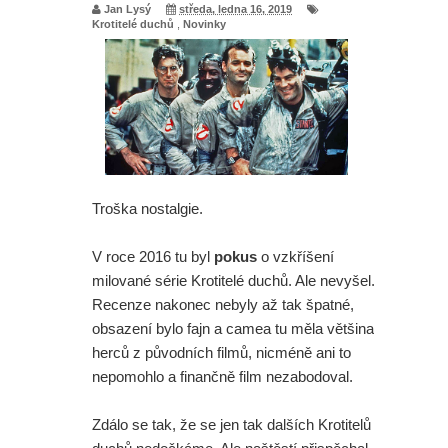
Jan Lysý
středa, ledna 16, 2019
Krotitelé duchů
,
Novinky
Troška nostalgie.
V roce 2016 tu byl
pokus
o vzkříšení
milované série Krotitelé duchů. Ale nevyšel.
Recenze nakonec nebyly až tak špatné,
obsazení bylo fajn a camea tu měla většina
herců z původních filmů, nicméně ani to
nepomohlo a finančně film nezabodoval.
Zdálo se tak, že se jen tak dalších Krotitelů