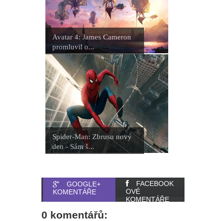
Avatar 4: James Cameron
promluvil o...
Spider-Man: Zbrusu nový
den - Sám š...
FACEBOOK
GOOGLE+
OVÉ
KOMENTÁŘE
KOMENTÁŘE
0 komentářů: