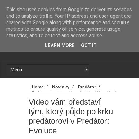
Novinky
Mumie 4: Vrátí se další tři postavy z
This site uses cookies from Google to deliver its services
and to analyze traffic. Your IP address and user-agent are
původních filmů
shared with Google along with performance and security
metrics to ensure quality of service, generate usage
Avatar 4: James Cameron promluvil
statistics, and to detect and address abuse.
LEARN MORE
GOT IT
o tom, jak to vypadá s budoucností
série
Spider-Man: Zbrusu nový den - Sám
šéfu Marvelu je zaskočen tím, jak
Home
/
Novinky
/
Predátor
/
Trailery
/
Video vám představí tým, který
skvěle se filmu vede
půjde po krku predátorovi v Predátor:
Video vám představí
Evoluce
tým, který půjde po krku
Spider-Man: Zbrusu nový den -
predátorovi v Predátor:
Opravdu Tom Holland nesnášel
Evoluce
jednu z verzí filmu?