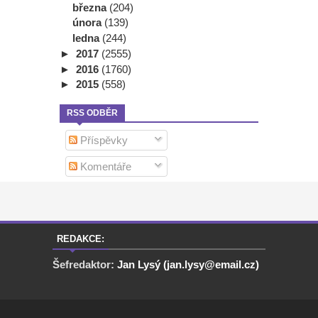
března
(204)
února
(139)
ledna
(244)
►
2017
(2555)
►
2016
(1760)
►
2015
(558)
RSS ODBĚR
Příspěvky
Komentáře
REDAKCE:
Šefredaktor:
Jan Lysý (jan.lysy@email.cz)