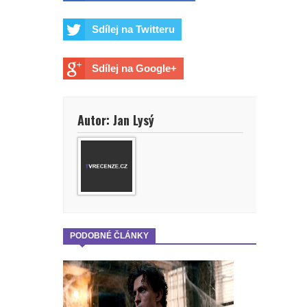
Holland dál hrát tuhle roli?
Sdílej na Twitteru
Spider-Man: Zbrusu nový den - Lidé
Sdílej na Google+
mohou na kina nadávat jak chtějí,
ale jen kina zvládnou jednu věc,
Autor: Jan Lysý
prohlásil šéf Sony v reakci na
úspěch filmu
Spider-Man: Zbrusu nový den - Jak
to vypadá s budoucností postavy,
PODOBNÉ ČLÁNKY
kterou ztvárnila Sadie Sink?
God of War: Novým Kratosem by
mohl být Dave Bautista.