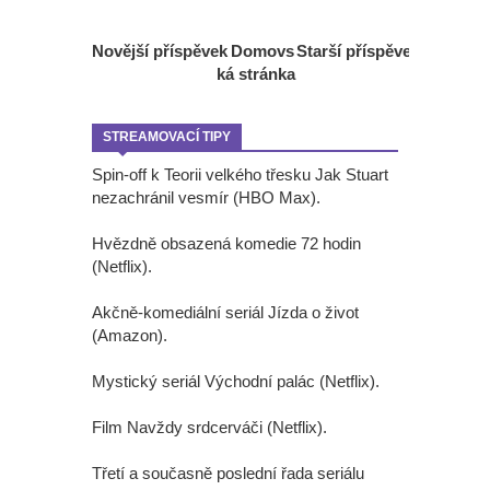
Novější příspěvek
Domovs
Starší příspěvek
ká stránka
STREAMOVACÍ TIPY
Spin-off k Teorii velkého třesku Jak Stuart
nezachránil vesmír (HBO Max).
Hvězdně obsazená komedie 72 hodin
(Netflix).
Akčně-komediální seriál Jízda o život
(Amazon).
Mystický seriál Východní palác (Netflix).
Film Navždy srdcerváči (Netflix).
Třetí a současně poslední řada seriálu