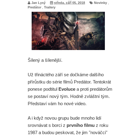
Jan Lysý
středa, září 05, 2018
Novinky
,
Predátor
,
Trailery
Paní Klausová řádí v traileru na
Šílenou noc 2. A upoutávka na
skvělý Star Wars projekt
Daredevil: Znovuzrození - Skvělá
Šílený a šílenější.
herečka z Iron Fista odmítla účast v
další řadě
Už třináctého září se dočkáme dalšího
přírůstku do série filmů Predátor. Tentokrát
Režisér Spider-Mana odmítl dohled
ponese podtitul
Evoluce
a proti predátorům
se postaví nový tým. Hodně zvláštní tým.
na Avengers. A opravdu se na place
Představí vám ho nové video.
Zbrusu nového dne pohyboval
A i když novou grupu bude mnoho lidí
Jackie Chan?
srovnávat s borci z
prvního filmu
z roku
1987 a budou peskovat, že jim "nováčci"