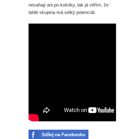
Dvě ochutnávka z DC série
nesahají ani po kotníky, tak já věřím, že
tahle skupina má velký potenciál.
Lanterns. A co mělo být ve
vystřižené scéně ze Spider-Man:
Zbrusu nový den s postavou z
Daredevila?
Aktuálně se na žádném nepracuje,
šéf Sony promluvil o neúspěchu
komiksových filmů
Spider-Man: Zbrusu nový den - Film
nakonec odstartoval lépe než
Avengers: Endgame. A bude Tom
Sdílej na Facebooku