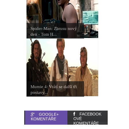
Přeobsazovat se ale bude i další
důležitá postava
Spider-Man: Zbrusu nový
den - Tom H...
Marvel prý chce omezovat
seriálovou tvorbu a více se
soustředit na filmy
Wonder Man: Tvůrce prozradil, pro
Marvel zrušil oceňovaný seriál
Mumie 4: Vrátí se další tři
postavy...
Spider-Man: Zbrusu nový den -
Únava z komiksových filmů?
FACEBOOK
GOOGLE+
OVÉ
KOMENTÁŘE
Řekněte to Spider-Manovi a jeho
KOMENTÁŘE