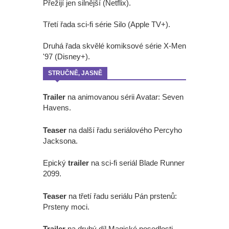
Přežijí jen silnější (Netflix).
Třetí řada sci-fi série Silo (Apple TV+).
Druhá řada skvělé komiksové série X-Men
'97 (Disney+).
STRUČNĚ, JASNĚ
Trailer
na animovanou sérii Avatar: Seven
Havens.
Teaser
na další řadu seriálového Percyho
Jacksona.
Epický
trailer
na sci-fi seriál Blade Runner
2099.
Teaser
na třetí řadu seriálu Pán prstenů:
Prsteny moci.
Trailer
na druhý díl Magické posedlosti.