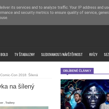
liver its services and to analyze traffic. Your IP address and u
rmance and security metrics to ensure quality of service, gene
buse.
 BOLO
TV ŠTABAJZNY
SLEDOVANOST/NÁVŠTĚVNOST
KVÍZY
SEZ
OBLÍBENÉ ČLÁNKY
Comic-Con 2018: Šílená
ka na šílený
her
,
Trailery