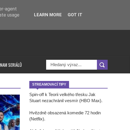
ser-agent
rate usage
LEARN MORE
GOT IT
NAM SERIÁLŮ
STREAMOVACÍ TIPY
Spin-off k Teorii velkého třesku Jak
Stuart nezachránil vesmír (HBO Max).
Hvězdně obsazená komedie 72 hodin
(Netflix).