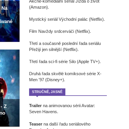
Akčně-komediální seriál Jízda o život
(Amazon).
 Na
Mystický seriál Východní palác (Netflix).
kávané
Film Navždy srdcerváči (Netflix).
Třetí a současně poslední řada seriálu
Přežijí jen silnější (Netflix).
Třetí řada sci-fi série Silo (Apple TV+).
Druhá řada skvělé komiksové série X-
Men '97 (Disney+).
STRUČNĚ, JASNĚ
Trailer
na animovanou sérii Avatar:
- Z
Seven Havens.
eno
Teaser
na další řadu seriálového