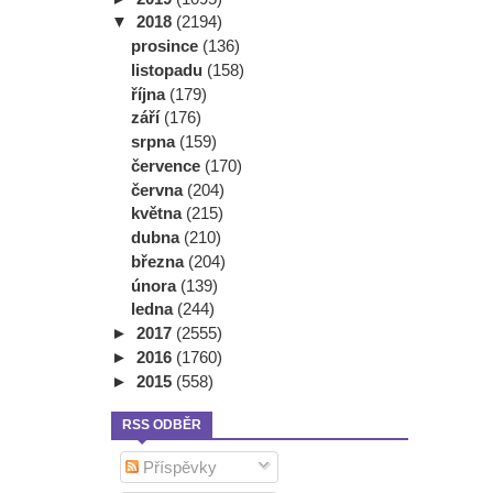
▼
2018
(2194)
prosince
(136)
listopadu
(158)
října
(179)
září
(176)
srpna
(159)
července
(170)
června
(204)
května
(215)
dubna
(210)
března
(204)
února
(139)
ledna
(244)
►
2017
(2555)
►
2016
(1760)
►
2015
(558)
RSS ODBĚR
Příspěvky