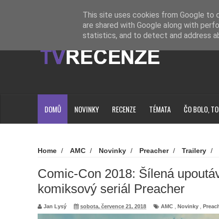
Novinky
Loading...
This site uses cookies from Google to de
are shared with Google along with perfo
statistics, and to detect and address a
DOMŮ
NOVINKY
RECENZE
TÉMATA
ČO BOLO, TO
Home
/
AMC
/
Novinky
/
Preacher
/
Trailery
/
upoutávka na šílený komiksový seriál Preacher
Comic-Con 2018: Šílená upoutáv
komiksový seriál Preacher
Jan Lysý
sobota, července 21, 2018
AMC
,
Novinky
,
Preac