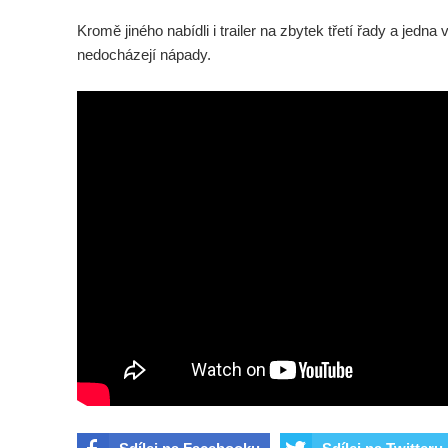
Kromě jiného nabídli i trailer na zbytek třetí řady a jedn
nedocházejí nápady.