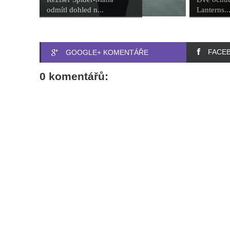
odmítl dohled n...
Lanterns...
FACE
GOOGLE+ KOMENTÁŘE
0 komentářů: