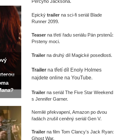
Percyho Jacksona.
Epický
trailer
na sci-fi seriál Blade
Runner 2099.
Teaser
na třetí řadu seriálu Pán prstenů:
Prsteny moci.
Trailer
na druhý díl Magické posedlosti.
ový
Trailer
na třetí díl Enoly Holmes
kterou
najdete online na YouTube.
Toma
-Mana?
Trailer
na seriál The Five Star Weekend
s Jennifer Garner.
Nemilé překvapení, Amazon po dvou
řadách zrušil ceněný seriál Gen V.
Trailer
na film Tom Clancy's Jack Ryan:
Ghost War.