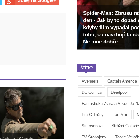
Sdílej na Google+
Spider-Man: Zbrusu n
den - Jak by to dopadl
kdyby film vypadal po
toho, co navrhují fan
Ne moc dobře
ŠTÍTKY
Avengers
Captain America
DC Comics
Deadpool
Fantastická Zvířata A Kde Je Na
Hra O Trůny
Iron Man
M
Simpsonovi
Strážci Galaxie
TV Šťabajzny
Teorie Velké
návka z DC série