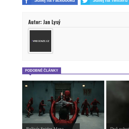
Sdílej na Facebooku
Sdílej na Twitteru
Autor: Jan Lysý
PODOBNÉ ČLÁNKY
Režisér Spider-Mana
Dvě ochut