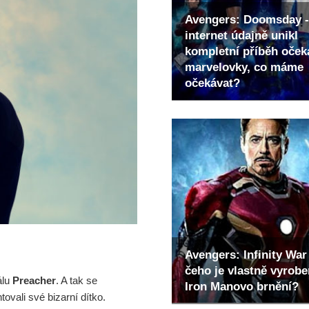
Avengers: Doomsday -
internet údajně unikl
kompletní příběh oče
marvelovky, co máme
očekávat?
Avengers: Infinity War 
čeho je vlastně vyrob
álu
Preacher
. A tak se
Iron Manovo brnění?
ovali své bizarní dítko.