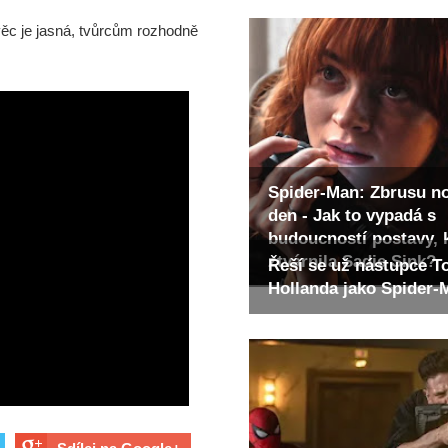
a věc je jasná, tvůrcům rozhodně
Spider-Man: Zbrusu n
den - Jak to vypadá s
budoucností postavy, 
ztvárnila Sadie Sink?
Řeší se už nástupce 
Hollanda jako Spider