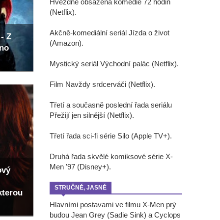
Hvězdně obsazená komedie 72 hodin
(Netflix).
Akčně-komediální seriál Jízda o život
- Z
(Amazon).
eno
Mystický seriál Východní palác (Netflix).
Film Navždy srdcerváči (Netflix).
Třetí a současně poslední řada seriálu
Přežijí jen silnější (Netflix).
Třetí řada sci-fi série Silo (Apple TV+).
Druhá řada skvělé komiksové série X-
Men '97 (Disney+).
ový
STRUČNĚ, JASNĚ
kterou
Hlavními postavami ve filmu X-Men prý
budou Jean Grey (Sadie Sink) a Cyclops