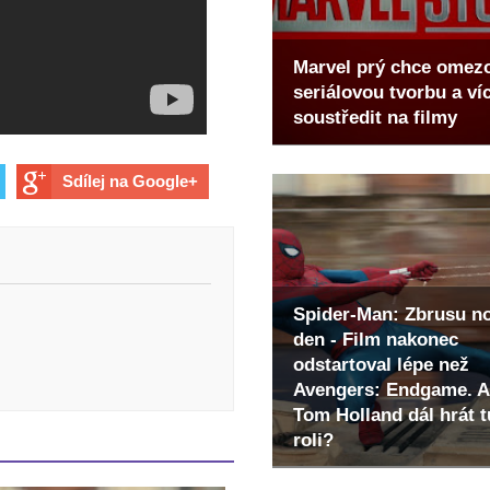
Marvel prý chce omez
seriálovou tvorbu a ví
soustředit na filmy
Sdílej na Google+
Spider-Man: Zbrusu n
den - Film nakonec
odstartoval lépe než
Avengers: Endgame. A
Tom Holland dál hrát t
roli?