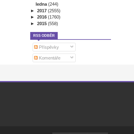
ledna
(244)
►
2017
(2555)
►
2016
(1760)
►
2015
(558)
RSS ODBĚR
Příspěvky
Komentáře