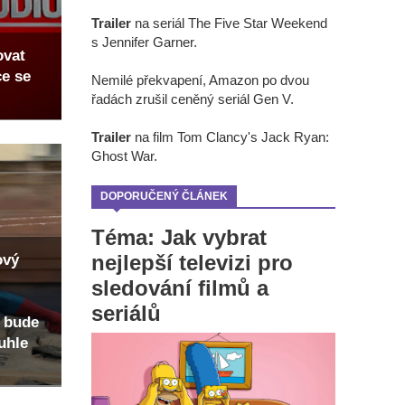
Trailer
na seriál The Five Star Weekend
s Jennifer Garner.
ovat
ce se
Nemilé překvapení, Amazon po dvou
řadách zrušil ceněný seriál Gen V.
Trailer
na film Tom Clancy's Jack Ryan:
Ghost War.
DOPORUČENÝ ČLÁNEK
Téma: Jak vybrat
nejlepší televizi pro
ový
sledování filmů a
seriálů
 bude
uhle