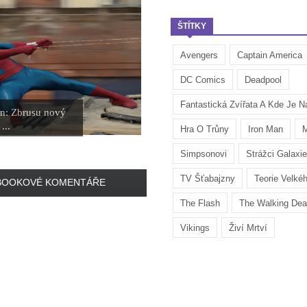
ŠTÍTKY
Avengers
Captain America
DC Comics
Deadpool
Fantastická Zvířata A Kde Je Na
n: Zbrusu nový
...
Hra O Trůny
Iron Man
M
Simpsonovi
Strážci Galaxie
TV Šťabajzny
Teorie Velké
BOOKOVÉ KOMENTÁŘE
The Flash
The Walking De
Vikings
Živí Mrtví