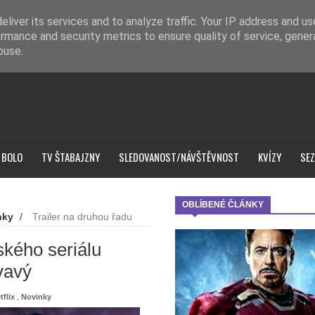
liver its services and to analyze traffic. Your IP address and u
rmance and security metrics to ensure quality of service, gene
buse.
 BOLO
TV ŠTABAJZNY
SLEDOVANOST/NÁVŠTĚVNOST
KVÍZY
SEZ
OBLÍBENÉ ČLÁNKY
nky
/
Trailer na druhou řadu
ského seriálu
vavý
tflix
,
Novinky