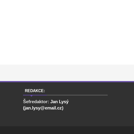
REDAKCE:
Šefredaktor:
Jan Lysý
(jan.lysy@email.cz)