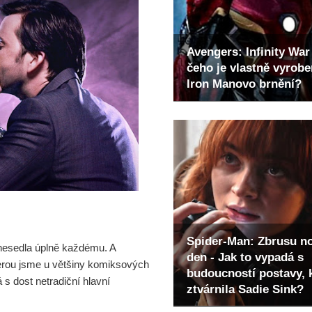
Avengers: Infinity War 
čeho je vlastně vyrob
Iron Manovo brnění?
Spider-Man: Zbrusu n
esedla úplně každému. A
den - Jak to vypadá s
terou jsme u většiny komiksových
budoucností postavy, 
 s dost netradiční hlavní
ztvárnila Sadie Sink?