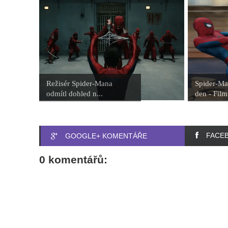
Režisér Spider-Mana
Spider-Ma
odmítl dohled n...
den - Film 
FACE
GOOGLE+ KOMENTÁŘE
0 komentářů: