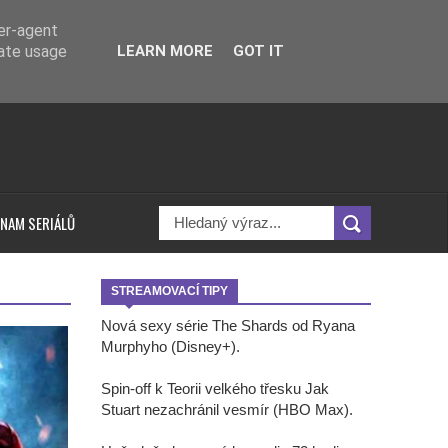
ser-agent
rate usage
LEARN MORE
GOT IT
NAM SERIÁLŮ
STREAMOVACÍ TIPY
Nová sexy série The Shards od Ryana
Murphyho (Disney+).
Spin-off k Teorii velkého třesku Jak
Stuart nezachránil vesmír (HBO Max).