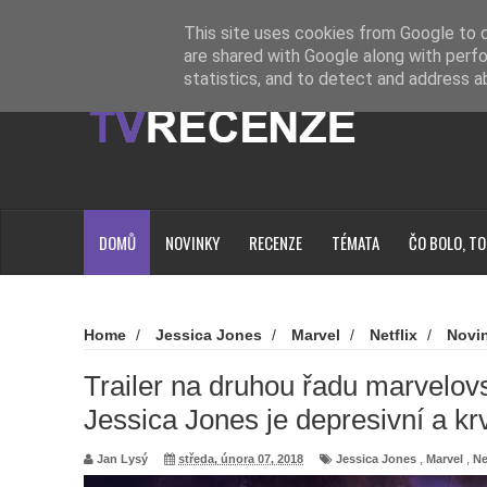
Novinky
Loading...
This site uses cookies from Google to de
are shared with Google along with perfo
statistics, and to detect and address a
DOMŮ
NOVINKY
RECENZE
TÉMATA
ČO BOLO, TO
Home
/
Jessica Jones
/
Marvel
/
Netflix
/
Novi
marvelovského seriálu Jessica Jones je depresivní a krvavý
Trailer na druhou řadu marvelov
Jessica Jones je depresivní a kr
Jan Lysý
středa, února 07, 2018
Jessica Jones
,
Marvel
,
Ne