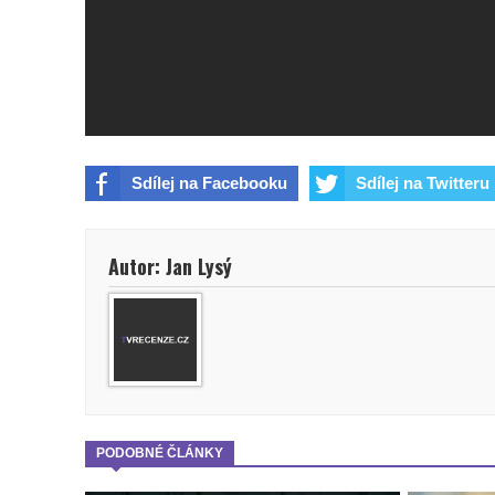
Sdílej na Facebooku
Sdílej na Twitteru
Autor: Jan Lysý
PODOBNÉ ČLÁNKY