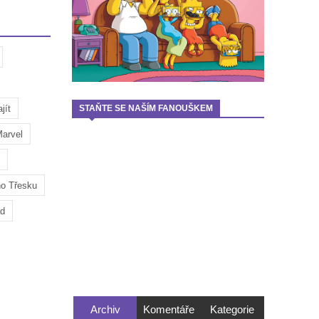
jít
STAŇTE SE NAŠÍM FANOUŠKEM
arvel
ho Třesku
ad
Archiv
Komentáře
Kategorie