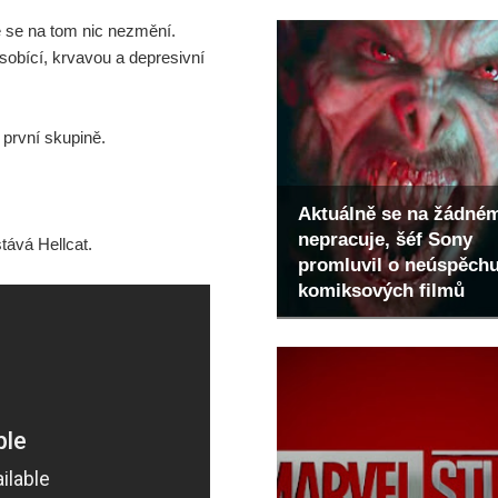
ie se na tom nic nezmění.
sobící, krvavou a depresivní
 první skupině.
Aktuálně se na žádné
nepracuje, šéf Sony
tává Hellcat.
promluvil o neúspěch
komiksových filmů