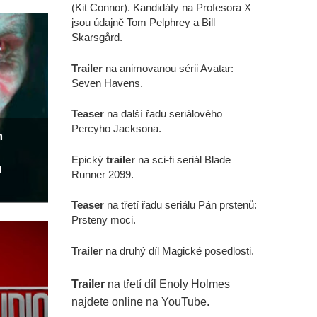
(Kit Connor). Kandidáty na Profesora X
jsou údajně Tom Pelphrey a Bill
Skarsgård.
Trailer
na animovanou sérii Avatar:
Seven Havens.
Teaser
na další řadu seriálového
Percyho Jacksona.
m
Epický
trailer
na sci-fi seriál Blade
u
Runner 2099.
Teaser
na třetí řadu seriálu Pán prstenů:
Prsteny moci.
Trailer
na druhý díl Magické posedlosti.
Trailer
na třetí díl Enoly Holmes
najdete online na YouTube.