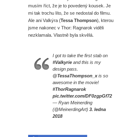
musím říct, že je to povedený kousek. Je
mi tak trochu líto, že se nedostal do filmu.
Ale ani Valkýra (
Tessa Thompson
), kterou
jsme nakonec v Thor: Ragnarok viděli
nezklamala. Vlastně byla skvělá.
I got to take the first stab on
#Valkyrie
and this is my
design pass.
@TessaThompson_x
is so
awesome in the movie!
#ThorRagnarok
pic.twitter.com/DF0zgpGf72
— Ryan Meinerding
(@MeinerdingArt)
3. ledna
2018