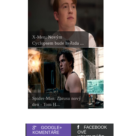
X-Men: Novým
Cyclopsem bude hvězda ...
Spider-Man: Zbrusu nový
den - Tom H...
FACEBOOK
GOOGLE+
OVÉ
KOMENTÁŘE