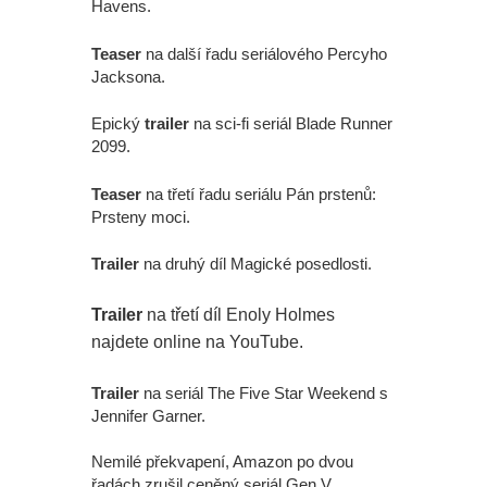
Havens.
Teaser
na další řadu seriálového Percyho
Jacksona.
Epický
trailer
na sci-fi seriál Blade Runner
2099.
Teaser
na třetí řadu seriálu Pán prstenů:
Prsteny moci.
Trailer
na druhý díl Magické posedlosti.
Trailer
na třetí díl Enoly Holmes
najdete online na YouTube.
Trailer
na seriál The Five Star Weekend s
Jennifer Garner.
Nemilé překvapení, Amazon po dvou
řadách zrušil ceněný seriál Gen V.