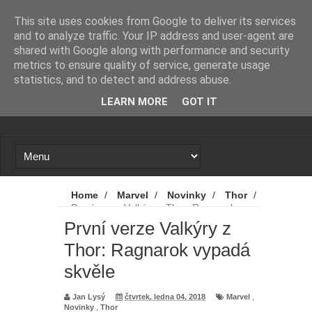
Novinky
Loading...
This site uses cookies from Google to deliver its services
and to analyze traffic. Your IP address and user-agent are
shared with Google along with performance and security
metrics to ensure quality of service, generate usage
statistics, and to detect and address abuse.
LEARN MORE
GOT IT
Home
/
Marvel
/
Novinky
/
Thor
/
První verze Valkýry z Thor: Ragnarok
vypadá skvěle
První verze Valkýry z
Thor: Ragnarok vypadá
skvěle
Jan Lysý
čtvrtek, ledna 04, 2018
Marvel
,
Novinky
,
Thor