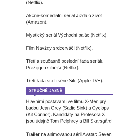
(Netflix).
Akčně-komediální seriál Jízda o život
(Amazon).
Mystický seriál Východní palác (Netflix).
Film Navždy srdcerváči (Netflix).
Třetí a současně poslední řada seriálu
Přežijí jen silnější (Netflix).
Třetí řada sci-fi série Silo (Apple TV+).
STRUČNĚ, JASNĚ
Hlavními postavami ve filmu X-Men prý
budou Jean Grey (Sadie Sink) a Cyclops
(Kit Connor). Kandidáty na Profesora X
jsou údajně Tom Pelphrey a Bill Skarsgård.
Trailer
na animovanou sérii Avatar: Seven