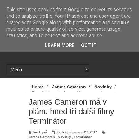
Novinky
Loading...
This site uses cookies from Google to deliver its services
and to analyze traffic. Your IP address and user-agent are
shared with Google along with performance and security
metrics to ensure quality of service, generate usage
statistics, and to detect and address abuse.
LEARN MORE
GOT IT
Home
/
James Cameron
/
Novinky
/
Terminátor
/
James Cameron má v
plánu hned tři další filmy Terminátor
James Cameron má v
plánu hned tři další filmy
Terminátor
Jan Lysý
čtvrtek, července 27, 2017
James Cameron
,
Novinky
,
Terminátor