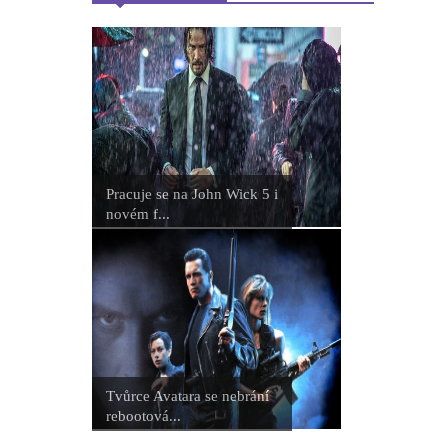
Pracuje se na John Wick 5 i
novém f...
Tvůrce Avatara se nebrání
rebootová...