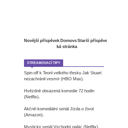
Novější příspěvek
Domovs
Starší příspěvek
ká stránka
STREAMOVACÍ TIPY
Spin-off k Teorii velkého třesku Jak Stuart
nezachránil vesmír (HBO Max).
Hvězdně obsazená komedie 72 hodin
(Netflix).
Akčně-komediální seriál Jízda o život
(Amazon).
Mystický seriál Východní palác (Netflix).