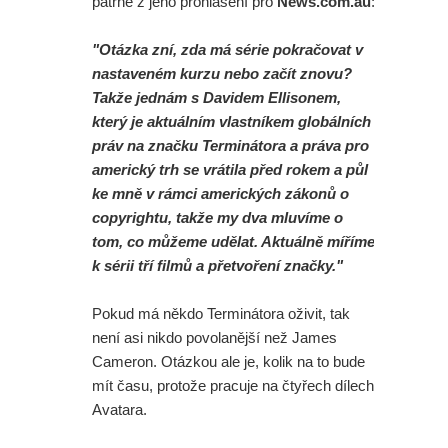
patrné z jeho prohlášení pro
News.com.au
:
"Otázka zní, zda má série pokračovat v
nastaveném kurzu nebo začít znovu?
Takže jednám s Davidem Ellisonem,
který je aktuálním vlastníkem globálních
práv na značku Terminátora a práva pro
americký trh se vrátila před rokem a půl
ke mně v rámci amerických zákonů o
copyrightu, takže my dva mluvíme o
tom, co můžeme udělat. Aktuálně míříme
k sérii tří filmů a přetvoření značky."
Pokud má někdo Terminátora oživit, tak
není asi nikdo povolanější než James
Cameron. Otázkou ale je, kolik na to bude
mít času, protože pracuje na čtyřech dílech
Avatara.