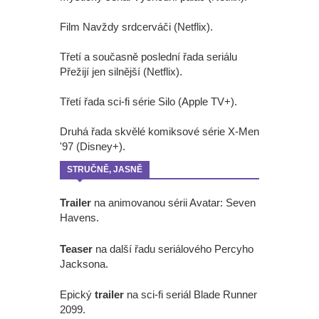
Film Navždy srdcerváči (Netflix).
Třetí a současně poslední řada seriálu
Přežijí jen silnější (Netflix).
Třetí řada sci-fi série Silo (Apple TV+).
Druhá řada skvělé komiksové série X-Men
'97 (Disney+).
STRUČNĚ, JASNĚ
Trailer
na animovanou sérii Avatar: Seven
Havens.
Teaser
na další řadu seriálového Percyho
Jacksona.
Epický
trailer
na sci-fi seriál Blade Runner
2099.