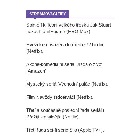
STREAMOVACÍ TIPY
Spin-off k Teorii velkého třesku Jak Stuart
nezachránil vesmír (HBO Max).
Hvězdně obsazená komedie 72 hodin
(Netflix).
Akčně-komediální seriál Jízda o život
(Amazon).
Mystický seriál Východní palác (Netflix).
Film Navždy srdcerváči (Netflix).
Třetí a současně poslední řada seriálu
Přežijí jen silnější (Netflix).
Třetí řada sci-fi série Silo (Apple TV+).