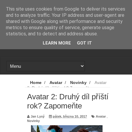
Novinky
Loading...
This site uses cookies from Google to deliver its services
and to analyze traffic. Your IP address and user-agent are
shared with Google along with performance and security
metrics to ensure quality of service, generate usage
statistics, and to detect and address abuse.
LEARN MORE
GOT IT
Home
/
Avatar
/
Novinky
/
Avatar
2: Druhý díl příští rok? Zapomeňte
Avatar 2: Druhý díl příští
rok? Zapomeňte
Jan Lysý
pátek, března 10, 2017
Avatar
,
Novinky