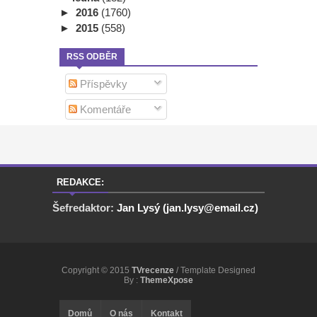
►
2016
(1760)
►
2015
(558)
RSS ODBĚR
Příspěvky
Komentáře
REDAKCE:
Šefredaktor:
Jan Lysý (jan.lysy@email.cz)
Copyright © 2015
TVrecenze
/ Template Designed
By :
ThemeXpose
Domů
O nás
Kontakt