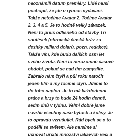
neoznámili datum premiéry. Lidé musí
pochopit, že jde o rytmus vydávání.
Takže netočíme Avatar 2. Točíme Avatar
2, 3, 4 a 5. Je to hodně velký závazek.
Není to příliš odlišného od stavby Tří
soutěsek (obrovská čínská hráz za
desítky miliard dolarů, pozn. redakce).
Takže vím, kde budu dalších osm let
svého života. Není to nerozumné časové
období, pokud se nad tím zamyslíte.
Zabralo nám čtyři a půl roku natočit
jeden film a my točíme čtyři. Jdeme to
do toho naplno. Je to má každodenní
práce a brzy to bude 24 hodin denně,
sedm dnů v týdnu. Velmi dobře jsme
navrhli všechny naše bytosti a kulisy. Je
to opravdu vzrušující. Rád bych se o to
podělil se světem. Ale musíme si
uchovat určité množství lákavých věcí a