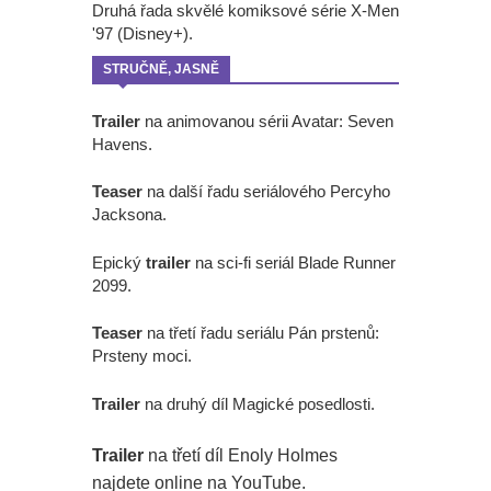
Druhá řada skvělé komiksové série X-Men
'97 (Disney+).
STRUČNĚ, JASNĚ
Trailer
na animovanou sérii Avatar: Seven
Havens.
Teaser
na další řadu seriálového Percyho
Jacksona.
Epický
trailer
na sci-fi seriál Blade Runner
2099.
Teaser
na třetí řadu seriálu Pán prstenů:
Prsteny moci.
Trailer
na druhý díl Magické posedlosti.
Trailer
na třetí díl Enoly Holmes
najdete online na YouTube.