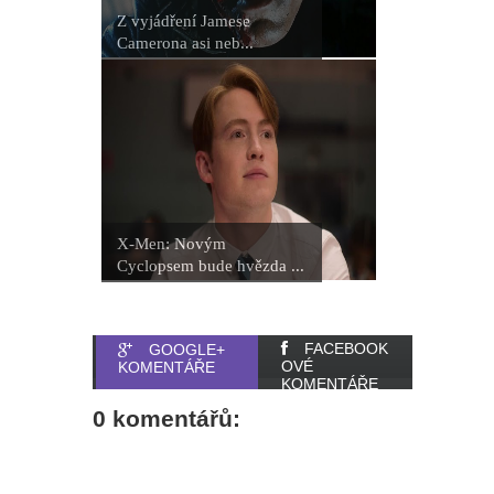
Z vyjádření Jamese
Camerona asi neb...
X-Men: Novým
Cyclopsem bude hvězda ...
FACEBOOK
GOOGLE+
OVÉ
KOMENTÁŘE
KOMENTÁŘE
0 komentářů: