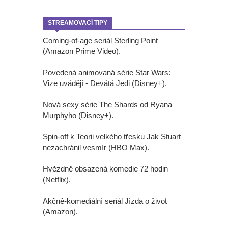
STREAMOVACÍ TIPY
Coming-of-age seriál Sterling Point
(Amazon Prime Video).
Povedená animovaná série Star Wars:
Vize uvádějí - Devátá Jedi (Disney+).
Nová sexy série The Shards od Ryana
Murphyho (Disney+).
Spin-off k Teorii velkého třesku Jak Stuart
nezachránil vesmír (HBO Max).
Hvězdně obsazená komedie 72 hodin
(Netflix).
Akčně-komediální seriál Jízda o život
(Amazon).