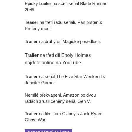
Epický
trailer
na sci-fi seriál Blade Runner
2099.
Teaser
na třetí řadu seriálu Pán prstenů:
Prsteny moci.
Trailer
na druhý díl Magické posedlosti.
Trailer
na třetí díl Enoly Holmes
najdete online na YouTube.
Trailer
na seriál The Five Star Weekend s
Jennifer Garner.
Nemilé překvapení, Amazon po dvou
řadách zrušil ceněný seriál Gen V.
Trailer
na film Tom Clancy's Jack Ryan:
Ghost War.