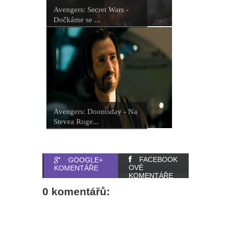
Avengers: Secret Wars -
Dočkáme se ...
Avengers: Doomsday - Na
Stevea Roge...
FACEBOOK
GOOGLE+
OVÉ
KOMENTÁŘE
KOMENTÁŘE
0 komentářů: