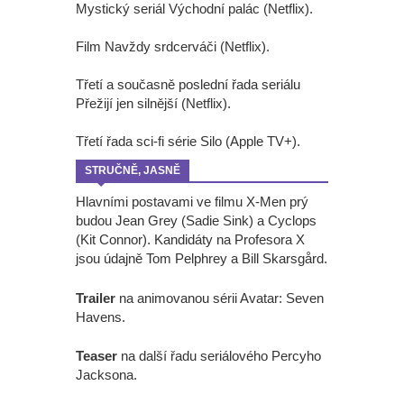
Mystický seriál Východní palác (Netflix).
Film Navždy srdcerváči (Netflix).
Třetí a současně poslední řada seriálu
Přežijí jen silnější (Netflix).
Třetí řada sci-fi série Silo (Apple TV+).
STRUČNĚ, JASNĚ
Hlavními postavami ve filmu X-Men prý
budou Jean Grey (Sadie Sink) a Cyclops
(Kit Connor). Kandidáty na Profesora X
jsou údajně Tom Pelphrey a Bill Skarsgård.
Trailer
na animovanou sérii Avatar: Seven
Havens.
Teaser
na další řadu seriálového Percyho
Jacksona.