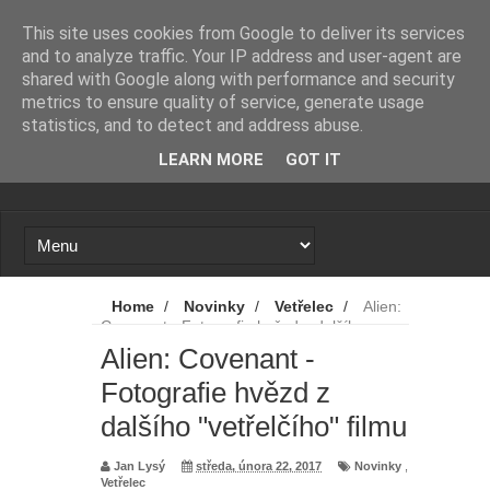
Novinky
Loading...
This site uses cookies from Google to deliver its services
and to analyze traffic. Your IP address and user-agent are
shared with Google along with performance and security
metrics to ensure quality of service, generate usage
statistics, and to detect and address abuse.
LEARN MORE
GOT IT
Home
/
Novinky
/
Vetřelec
/
Alien:
Covenant - Fotografie hvězd z dalšího
"vetřelčího" filmu
Alien: Covenant -
Fotografie hvězd z
dalšího "vetřelčího" filmu
Jan Lysý
středa, února 22, 2017
Novinky
,
Vetřelec