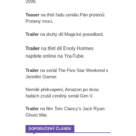
2099.
Teaser
na třetí řadu seriálu Pán prstenů:
Prsteny moci.
Trailer
na druhý díl Magické posedlosti.
Trailer
na třetí díl Enoly Holmes
najdete online na YouTube.
Trailer
na seriál The Five Star Weekend s
Jennifer Garner.
Nemilé překvapení, Amazon po dvou
řadách zrušil ceněný seriál Gen V.
Trailer
na film Tom Clancy's Jack Ryan:
Ghost War.
DOPORUČENÝ ČLÁNEK