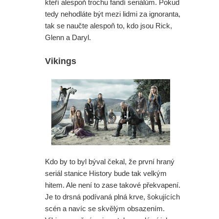
kteří alespoň trochu fandí seriálům. Pokud
tedy nehodláte být mezi lidmi za ignoranta,
tak se naučte alespoň to, kdo jsou Rick,
Glenn a Daryl.
Vikings
Kdo by to byl býval čekal, že první hraný
seriál stanice History bude tak velkým
hitem. Ale není to zase takové překvapení.
Je to drsná podívaná plná krve, šokujících
scén a navíc se skvělým obsazením.