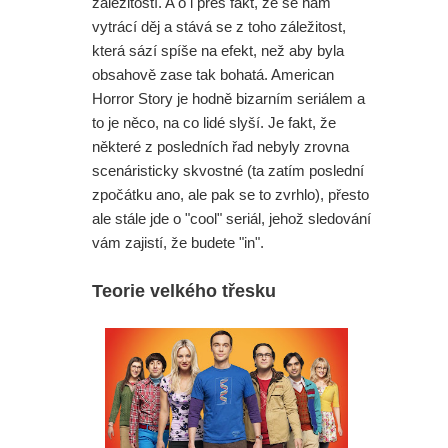
záležitostí. A o i přes fakt, že se nám
vytrácí děj a stává se z toho záležitost,
která sází spíše na efekt, než aby byla
obsahově zase tak bohatá. American
Horror Story je hodně bizarním seriálem a
to je něco, na co lidé slyší. Je fakt, že
některé z posledních řad nebyly zrovna
scenáristicky skvostné (ta zatím poslední
zpočátku ano, ale pak se to zvrhlo), přesto
ale stále jde o "cool" seriál, jehož sledování
vám zajistí, že budete "in".
Teorie velkého třesku