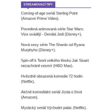
STREAMOVACÍ TIPY
Coming-of-age seriál Sterling Point
(Amazon Prime Video).
Povedená animovaná série Star Wars:
Vize uvádějí - Devátá Jedi (Disney+).
Nová sexy série The Shards od Ryana
Murphyho (Disney+).
Spin-off k Teorii velkého třesku Jak Stuart
nezachránil vesmír (HBO Max).
Hvězdně obsazená komedie 72 hodin
(Netflix).
Akčně-komediální seriál Jízda o život
(Amazon).
Mystický seriál Východní palác (Netflix).