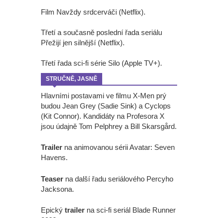
Film Navždy srdcerváči (Netflix).
Třetí a současně poslední řada seriálu
Přežijí jen silnější (Netflix).
Třetí řada sci-fi série Silo (Apple TV+).
STRUČNĚ, JASNĚ
Hlavními postavami ve filmu X-Men prý
budou Jean Grey (Sadie Sink) a Cyclops
(Kit Connor). Kandidáty na Profesora X
jsou údajně Tom Pelphrey a Bill Skarsgård.
Trailer
na animovanou sérii Avatar: Seven
Havens.
Teaser
na další řadu seriálového Percyho
Jacksona.
Epický
trailer
na sci-fi seriál Blade Runner