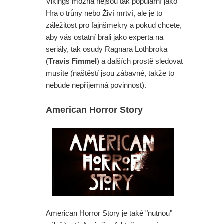
Vikings možná nejsou tak populární jako
Hra o trůny nebo Živí mrtví, ale je to
záležitost pro fajnšmekry a pokud chcete,
aby vás ostatní brali jako experta na
seriály, tak osudy Ragnara Lothbroka
(
Travis Fimmel
) a dalších prostě sledovat
musíte (naštěstí jsou zábavné, takže to
nebude nepříjemná povinnost).
American Horror Story
American Horror Story je také "nutnou"