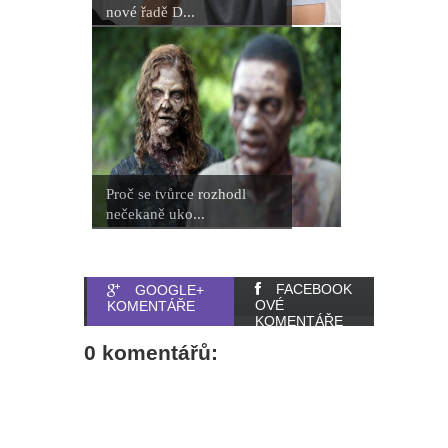
nové řadě D...
Proč se tvůrce rozhodl
nečekaně uko...
FACEBOOK
GOOGLE+
OVÉ
KOMENTÁŘE
KOMENTÁŘE
0 komentářů: