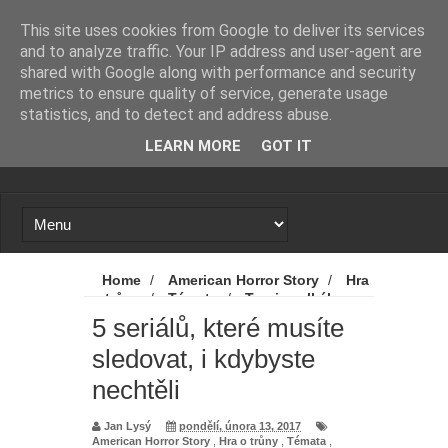
Novinky
Loading...
This site uses cookies from Google to deliver its services
and to analyze traffic. Your IP address and user-agent are
shared with Google along with performance and security
metrics to ensure quality of service, generate usage
statistics, and to detect and address abuse.
LEARN MORE
GOT IT
Home
/
American Horror Story
/
Hra
o trůny
/
Témata
/
Teorie velkého
třesku
/
Vikings
/
Živí mrtví
/
5
5 seriálů, které musíte
seriálů, které musíte sledovat, i kdybyste
sledovat, i kdybyste
nechtěli
nechtěli
Jan Lysý
pondělí, února 13, 2017
American Horror Story
,
Hra o trůny
,
Témata
,