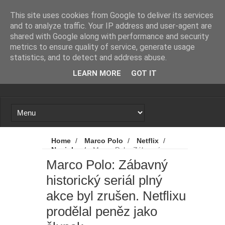
Novinky
Loading...
This site uses cookies from Google to deliver its services
and to analyze traffic. Your IP address and user-agent are
shared with Google along with performance and security
metrics to ensure quality of service, generate usage
statistics, and to detect and address abuse.
LEARN MORE
GOT IT
Home
/
Marco Polo
/
Netflix
/
Novinky
/
Marco Polo: Zábavný
historický seriál plný akce byl zrušen.
Marco Polo: Zábavný
Netflixu prodělal peněz jako šlupek
historický seriál plný
akce byl zrušen. Netflixu
prodělal peněz jako