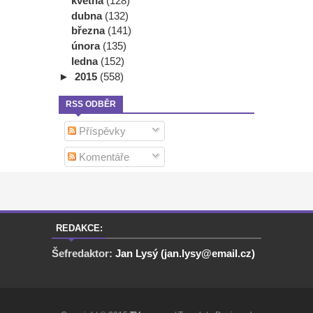
května
(128)
dubna
(132)
března
(141)
února
(135)
ledna
(152)
►
2015
(558)
RSS ODBĚR
Příspěvky
Komentáře
REDAKCE:
Šefredaktor:
Jan Lysý (jan.lysy@email.cz)