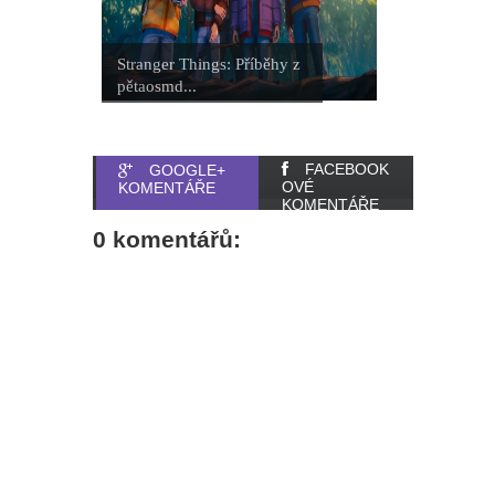
Stranger Things: Příběhy z
pětaosmd...
FACEBOOK
GOOGLE+
OVÉ
KOMENTÁŘE
KOMENTÁŘE
0 komentářů: