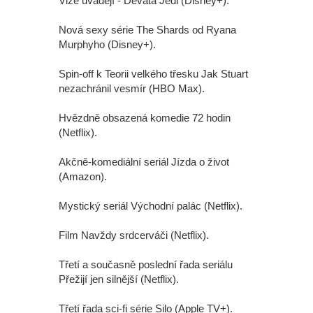
Vize uvádějí - Devátá Jedi (Disney+).
Nová sexy série The Shards od Ryana
Murphyho (Disney+).
Spin-off k Teorii velkého třesku Jak Stuart
nezachránil vesmír (HBO Max).
Hvězdně obsazená komedie 72 hodin
(Netflix).
Akčně-komediální seriál Jízda o život
(Amazon).
Mystický seriál Východní palác (Netflix).
Film Navždy srdcerváči (Netflix).
Třetí a současně poslední řada seriálu
Přežijí jen silnější (Netflix).
Třetí řada sci-fi série Silo (Apple TV+).