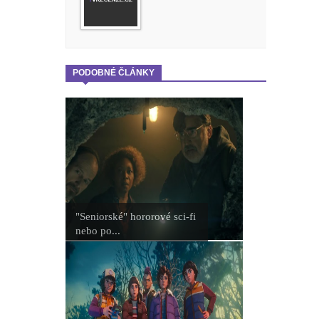
PODOBNÉ ČLÁNKY
"Seniorské" hororové sci-fi
nebo po...