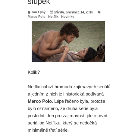
šlupek
Jan Lysý
středa, prosince 14, 2016
Marco Polo
,
Netflix
,
Novinky
Kolik?
Netflix nabízí hromadu zajímavých seriálů
a jedním z nich je i historická podívaná
Marco Polo
. Lépe řečeno byla, protože
bylo oznámeno, že druhá série byla
poslední. Jen pro zajímavost, jde o první
seriál od Netflixu, který se nedočká
minimálně třetí série.