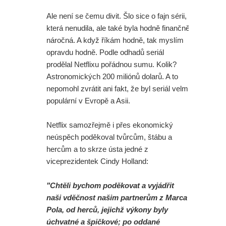
Ale není se čemu divit. Šlo sice o fajn sérii,
která nenudila, ale také byla hodně finančně
náročná. A když říkám hodně, tak myslím
opravdu hodně. Podle odhadů seriál
prodělal Netflixu pořádnou sumu. Kolik?
Astronomických 200 miliónů dolarů. A to
nepomohl zvrátit ani fakt, že byl seriál velmi
populární v Evropě a Asii.
Netflix samozřejmě i přes ekonomický
neúspěch poděkoval tvůrcům, štábu a
hercům a to skrze ústa jedné z
viceprezidentek Cindy Holland:
"Chtěli bychom poděkovat a vyjádřit
naši vděčnost našim partnerům z Marca
Pola, od herců, jejichž výkony byly
úchvatné a špičkové; po oddané