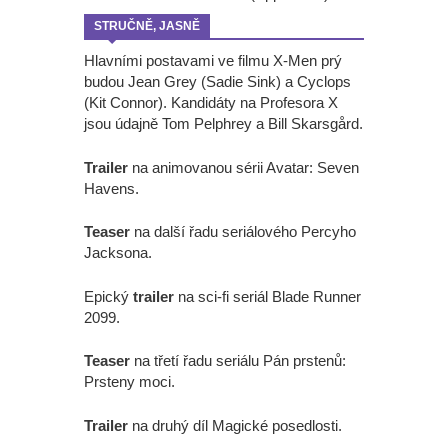
STRUČNĚ, JASNĚ
Hlavními postavami ve filmu X-Men prý
budou Jean Grey (Sadie Sink) a Cyclops
(Kit Connor). Kandidáty na Profesora X
jsou údajně Tom Pelphrey a Bill Skarsgård.
Trailer
na animovanou sérii Avatar: Seven
Havens.
Teaser
na další řadu seriálového Percyho
Jacksona.
Epický
trailer
na sci-fi seriál Blade Runner
2099.
Teaser
na třetí řadu seriálu Pán prstenů:
Prsteny moci.
Trailer
na druhý díl Magické posedlosti.