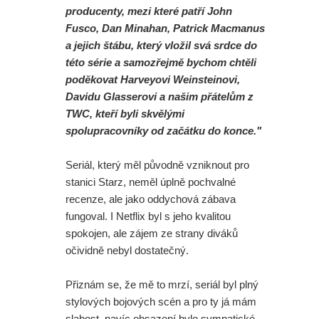
producenty, mezi které patří John
Fusco, Dan Minahan, Patrick Macmanus
a jejich štábu, který vložil svá srdce do
této série a samozřejmě bychom chtěli
poděkovat Harveyovi Weinsteinovi,
Davidu Glasserovi a našim přátelům z
TWC, kteří byli skvělými
spolupracovníky od začátku do konce."
Seriál, který měl původně vzniknout pro
stanici Starz, neměl úplně pochvalné
recenze, ale jako oddychová zábava
fungoval. I Netflix byl s jeho kvalitou
spokojen, ale zájem ze strany diváků
očividně nebyl dostatečný.
Přiznám se, že mě to mrzí, seriál byl plný
stylových bojových scén a pro ty já mám
slabost, navíc obsazení bylo sympatické,