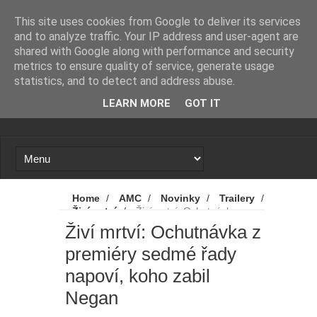
Novinky
Loading...
This site uses cookies from Google to deliver its services
and to analyze traffic. Your IP address and user-agent are
shared with Google along with performance and security
metrics to ensure quality of service, generate usage
statistics, and to detect and address abuse.
LEARN MORE
GOT IT
Home
/
AMC
/
Novinky
/
Trailery
/
Živí mrtví
/
Živí mrtví: Ochutnávka z
premiéry sedmé řady napoví, koho zabil
Živí mrtví: Ochutnávka z
Negan
premiéry sedmé řady
napoví, koho zabil
Negan