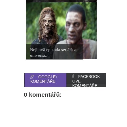
Nejhorší epizoda seriálů z
universa...
FACEBOOK
GOOGLE+
OVÉ
KOMENTÁŘE
KOMENTÁŘE
0 komentářů: