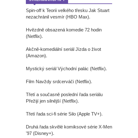
Spin-off k Teorii velkého třesku Jak Stuart
nezachránil vesmír (HBO Max).
Hvězdně obsazená komedie 72 hodin
(Netflix).
Akčně-komediální seriál Jízda o život
(Amazon).
Mystický seriál Východní palác (Netflix).
Film Navždy srdcerváči (Netflix).
Třetí a současně poslední řada seriálu
Přežijí jen silnější (Netflix).
Třetí řada sci-fi série Silo (Apple TV+).
Druhá řada skvělé komiksové série X-Men
'97 (Disney+).