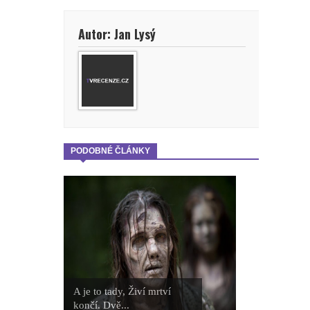
Autor: Jan Lysý
PODOBNÉ ČLÁNKY
A je to tady, Živí mrtví
končí. Dvě...