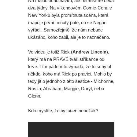
Na malou ochutnávku, ale nemusíme čekat
dva týdny. Na víkendovém Comic-Conu v
New Yorku byla promítnuta scéna, která
mapuje první minuty poté, co se Negan
vyřádil. Samozřejmě, že nám nebude
ukázáno, koho zabil, ale je to naznačeno.
Ve videu je totiž Rick (
Andrew Lincoln
),
který má na PRAVÉ tváři stříkance od
krve. Tím pádem to vypadá, že to schytal
někdo, koho má Rick po pravici. Mohlo by
tedy jít o jednoho z této šestice - Michonne,
Rosita, Abraham, Maggie, Daryl, nebo
Glenn.
Kdo myslíte, že byl onen nebožák?