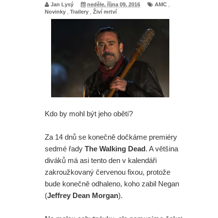
Jan Lysý
neděle, října 09, 2016
AMC
,
Novinky
,
Trailery
,
Živí mrtví
Kdo by mohl být jeho obětí?
Za 14 dnů se konečně dočkáme premiéry
sedmé řady
The Walking Dead
. A většina
diváků má asi tento den v kalendáři
zakroužkovaný červenou fixou, protože
bude konečně odhaleno, koho zabil Negan
(
Jeffrey Dean Morgan
).