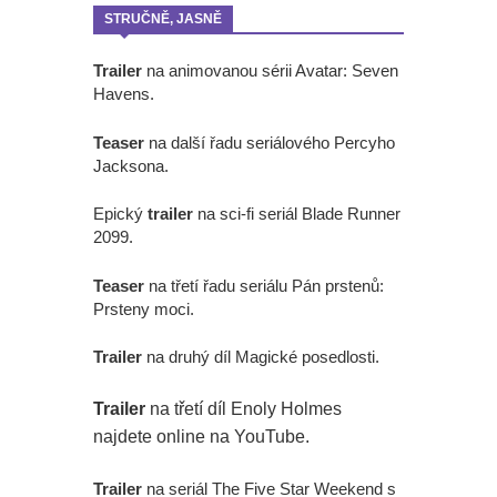
STRUČNĚ, JASNĚ
Trailer
na animovanou sérii Avatar: Seven
Havens.
Teaser
na další řadu seriálového Percyho
Jacksona.
Epický
trailer
na sci-fi seriál Blade Runner
2099.
Teaser
na třetí řadu seriálu Pán prstenů:
Prsteny moci.
Trailer
na druhý díl Magické posedlosti.
Trailer
na třetí díl Enoly Holmes
najdete online na YouTube.
Trailer
na seriál The Five Star Weekend s