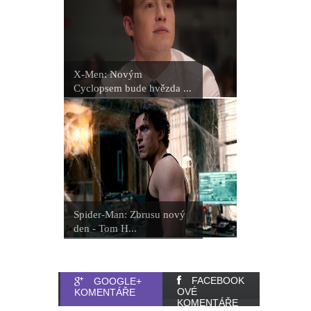
X-Men: Novým
Cyclopsem bude hvězda ...
Spider-Man: Zbrusu nový
den - Tom H...
FACEBOOK
GOOGLE+
OVÉ
KOMENTÁŘE
KOMENTÁŘE