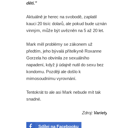
dětí."
Aktuálně je herec na svobodě, zaplatil
kauci 20 tisíc dolarů, ale pokud bude uznán
vinným, může být uvězněn na 5 až 20 let.
Mark měl problémy se zákonem už
předtím, jeho bývalá přítelkyně Roxanne
Gorzela ho obvinila ze sexuálního
napadení, když ji údajně nutil do sexu bez
kondomu. Později ale došlo k
mimosoudnímu vyrovnání.
Tentokrát to ale asi Mark nebude mít tak
snadné.
Zdroj:
Variety
Sdílej na Facebooku