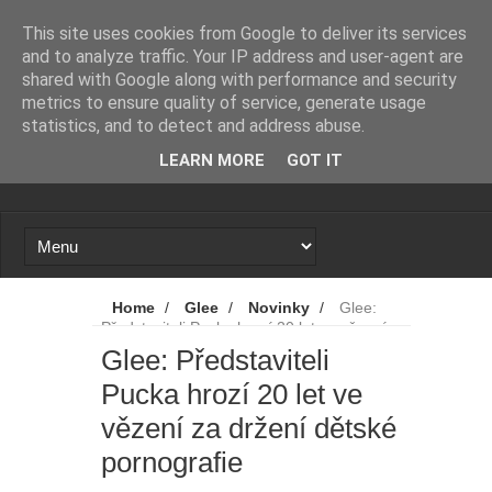
Novinky
Loading...
This site uses cookies from Google to deliver its services
and to analyze traffic. Your IP address and user-agent are
shared with Google along with performance and security
metrics to ensure quality of service, generate usage
statistics, and to detect and address abuse.
LEARN MORE
GOT IT
Home
/
Glee
/
Novinky
/
Glee:
Představiteli Pucka hrozí 20 let ve vězení za
držení dětské pornografie
Glee: Představiteli
Pucka hrozí 20 let ve
vězení za držení dětské
pornografie