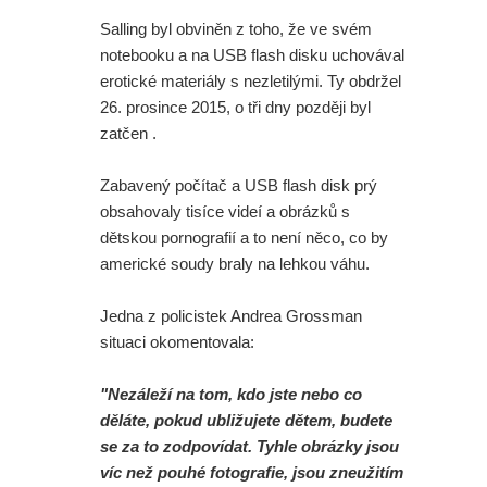
Salling byl obviněn z toho, že ve svém
notebooku a na USB flash disku uchovával
erotické materiály s nezletilými. Ty obdržel
26. prosince 2015, o tři dny později byl
zatčen .
Zabavený počítač a USB flash disk prý
obsahovaly tisíce videí a obrázků s
dětskou pornografií a to není něco, co by
americké soudy braly na lehkou váhu.
Jedna z policistek Andrea Grossman
situaci okomentovala:
"Nezáleží na tom, kdo jste nebo co
děláte, pokud ubližujete dětem, budete
se za to zodpovídat. Tyhle obrázky jsou
víc než pouhé fotografie, jsou zneužitím