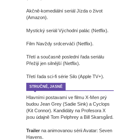
Akčně-komediální seriál Jízda o život
(Amazon).
Mystický seriál Východní palác (Netflix).
Film Navždy srdcerváči (Netflix).
Třetí a současně poslední řada seriálu
Přežijí jen silnější (Netflix).
Třetí řada sci-fi série Silo (Apple TV+).
STRUČNĚ, JASNĚ
Hlavními postavami ve filmu X-Men prý
budou Jean Grey (Sadie Sink) a Cyclops
(Kit Connor). Kandidáty na Profesora X
jsou údajně Tom Pelphrey a Bill Skarsgård.
Trailer
na animovanou sérii Avatar: Seven
Havens.