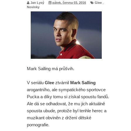
Jan Lysý
pátek, června 03, 2016
Glee
,
Novinky
Mark Salling má průšvih.
V seriálu
Glee
ztvárnil
Mark Salling
arogantního, ale sympatického sportovce
Pucka a díky tomu si získal spoustu fandů.
Ale dá se odhadovat, že mu jich aktuálně
spousta ubude, protože byl tenhle herec a
muzikant obviněn z držení dětské
pornografie.