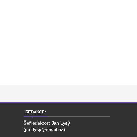
REDAKCE:
Šefredaktor:
Jan Lysý
(jan.lysy@email.cz)