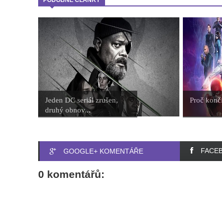
Jeden DC seriál zrušen,
Proč konč
druhý obnov...
FACE
GOOGLE+ KOMENTÁŘE
0 komentářů: