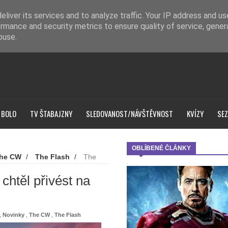
liver its services and to analyze traffic. Your IP address and u
rmance and security metrics to ensure quality of service, gene
buse.
 BOLO
TV ŠTABAJZNY
SLEDOVANOST/NÁVŠTĚVNOST
KVÍZY
SEZ
OBLÍBENÉ ČLÁNKY
he CW
/
The Flash
/
The
in Smith?
chtěl přivést na
,
Novinky
,
The CW
,
The Flash