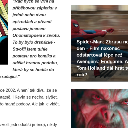
"Rád bych se vrhl na
příběhovou zápletku v
jedné nebo dvou
epizodách a přivedl
postavu jménem
Onomatopoeia k životu.
Spider-Man: Zbrusu n
To by bylo drsňácké -
den - Film nakonec
Stvořil jsem tuhle
odstartoval lépe než
postavu pro komiks a
Avengers: Endgame. A
udělat hranou podobu,
Tom Holland dál hrát t
která by se hodila do
roli?
zrušující."
e 2002. A není tak divu, že se
tatně, i Kevin se nechal slyšet,
o hrané podoby. Ale jak je vidět,
volit jednodušší jméno), nikdy