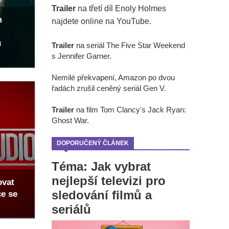
Trailer
na třetí díl Enoly Holmes
m
najdete online na YouTube.
u
Trailer
na seriál The Five Star Weekend
s Jennifer Garner.
Nemilé překvapení, Amazon po dvou
řadách zrušil ceněný seriál Gen V.
Trailer
na film Tom Clancy's Jack Ryan:
Ghost War.
DOPORUČENÝ ČLÁNEK
Téma: Jak vybrat
nejlepší televizi pro
ovat
sledování filmů a
ce se
seriálů