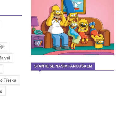
jít
arvel
STAŇTE SE NAŠÍM FANOUŠKEM
ho Třesku
ad