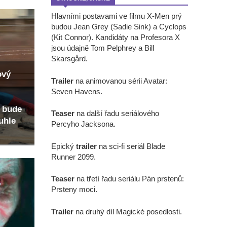
Hlavními postavami ve filmu X-Men prý
budou Jean Grey (Sadie Sink) a Cyclops
(Kit Connor). Kandidáty na Profesora X
jsou údajně Tom Pelphrey a Bill
Skarsgård.
ový
Trailer
na animovanou sérii Avatar:
Seven Havens.
 bude
Teaser
na další řadu seriálového
uhle
Percyho Jacksona.
Epický
trailer
na sci-fi seriál Blade
Runner 2099.
Teaser
na třetí řadu seriálu Pán prstenů:
Prsteny moci.
Trailer
na druhý díl Magické posedlosti.