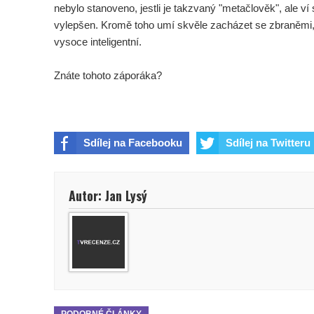
nebylo stanoveno, jestli je takzvaný "metačlověk", ale ví
vylepšen. Kromě toho umí skvěle zacházet se zbraněmi,
vysoce inteligentní.
Znáte tohoto záporáka?
Sdílej na Facebooku
Sdílej na Twitteru
Autor: Jan Lysý
PODOBNÉ ČLÁNKY