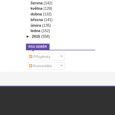
června
(142)
května
(128)
dubna
(132)
března
(141)
února
(135)
ledna
(152)
►
2015
(558)
RSS ODBĚR
Příspěvky
Komentáře