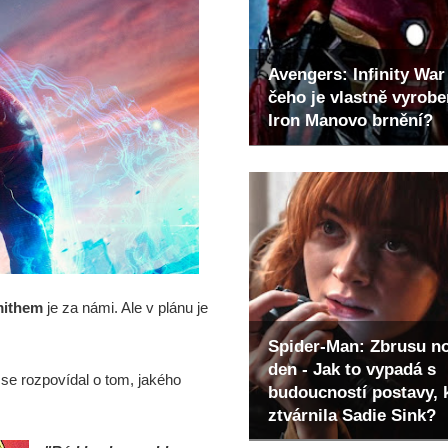
Avengers: Infinity War 
čeho je vlastně vyrob
Iron Manovo brnění?
mithem
je za námi. Ale v plánu je
Spider-Man: Zbrusu n
den - Jak to vypadá s
 se rozpovídal o tom, jakého
budoucností postavy, 
ztvárnila Sadie Sink?