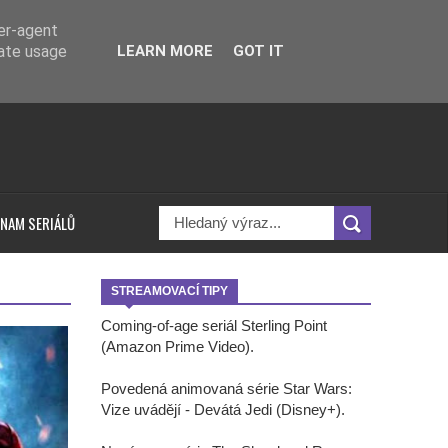
ser-agent
rate usage
LEARN MORE
GOT IT
NAM SERIÁLŮ
STREAMOVACÍ TIPY
Coming-of-age seriál Sterling Point
(Amazon Prime Video).
Povedená animovaná série Star Wars:
Vize uvádějí - Devátá Jedi (Disney+).