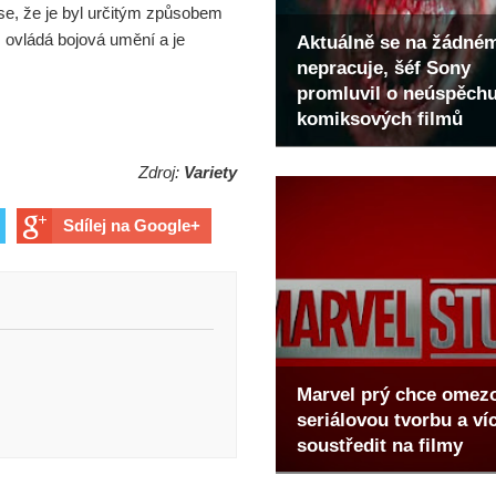
 se, že je byl určitým způsobem
 ovládá bojová umění a je
Aktuálně se na žádné
nepracuje, šéf Sony
promluvil o neúspěch
komiksových filmů
Zdroj:
Variety
Sdílej na Google+
Marvel prý chce omez
seriálovou tvorbu a ví
soustředit na filmy