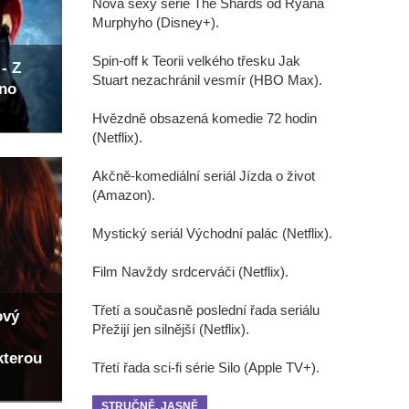
Nová sexy série The Shards od Ryana
Murphyho (Disney+).
Spin-off k Teorii velkého třesku Jak
- Z
Stuart nezachránil vesmír (HBO Max).
eno
Hvězdně obsazená komedie 72 hodin
(Netflix).
Akčně-komediální seriál Jízda o život
(Amazon).
Mystický seriál Východní palác (Netflix).
Film Navždy srdcerváči (Netflix).
Třetí a současně poslední řada seriálu
ový
Přežijí jen silnější (Netflix).
kterou
Třetí řada sci-fi série Silo (Apple TV+).
STRUČNĚ, JASNĚ