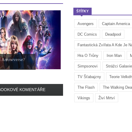
ŠTÍTKY
Avengers
Captain America
DC Comics
Deadpool
Fantastická Zvířata A Kde Je Na
Hra O Trůny
Iron Man
M
í Arrowverse?
Simpsonovi
Strážci Galaxie
TV Šťabajzny
Teorie Velké
The Flash
The Walking De
BOOKOVÉ KOMENTÁŘE
Vikings
Živí Mrtví