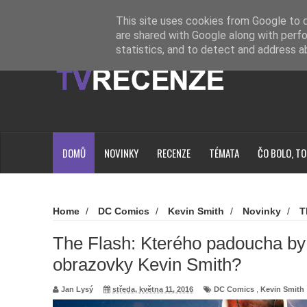
Novinky
Loading...
This site uses cookies from Google to de
are shared with Google along with perfo
statistics, and to detect and address a
DOMŮ
NOVINKY
RECENZE
TÉMATA
ČO BOLO, TO
Home
/
DC Comics
/
Kevin Smith
/
Novinky
/
T
Flash: Kterého padoucha by chtěl přivést na obrazovky Kev
The Flash: Kterého padoucha by 
obrazovky Kevin Smith?
Jan Lysý
středa, května 11, 2016
DC Comics
,
Kevin Smith