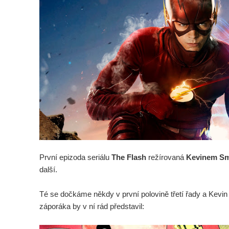
První epizoda seriálu
The Flash
režírovaná
Kevinem S
další.
Té se dočkáme někdy v první polovině třetí řady a Kevin
záporáka by v ní rád představil: