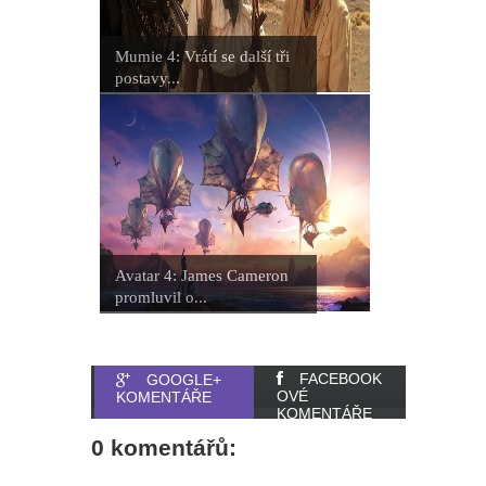
Mumie 4: Vrátí se další tři
postavy...
Avatar 4: James Cameron
promluvil o...
FACEBOOK
GOOGLE+
OVÉ
KOMENTÁŘE
KOMENTÁŘE
0 komentářů: