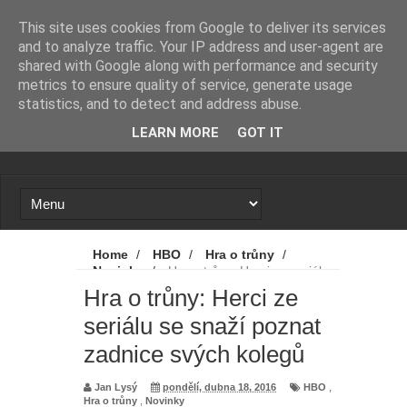
Novinky
Loading...
This site uses cookies from Google to deliver its services
and to analyze traffic. Your IP address and user-agent are
shared with Google along with performance and security
metrics to ensure quality of service, generate usage
statistics, and to detect and address abuse.
LEARN MORE
GOT IT
Home
/
HBO
/
Hra o trůny
/
Novinky
/
Hra o trůny: Herci ze seriálu
se snaží poznat zadnice svých kolegů
Hra o trůny: Herci ze
seriálu se snaží poznat
zadnice svých kolegů
Jan Lysý
pondělí, dubna 18, 2016
HBO
,
Hra o trůny
,
Novinky