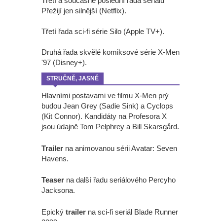
Třetí a současně poslední řada seriálu
Přežijí jen silnější (Netflix).
Třetí řada sci-fi série Silo (Apple TV+).
Druhá řada skvělé komiksové série X-Men
'97 (Disney+).
STRUČNĚ, JASNĚ
Hlavními postavami ve filmu X-Men prý
budou Jean Grey (Sadie Sink) a Cyclops
(Kit Connor). Kandidáty na Profesora X
jsou údajně Tom Pelphrey a Bill Skarsgård.
Trailer
na animovanou sérii Avatar: Seven
Havens.
Teaser
na další řadu seriálového Percyho
Jacksona.
Epický
trailer
na sci-fi seriál Blade Runner