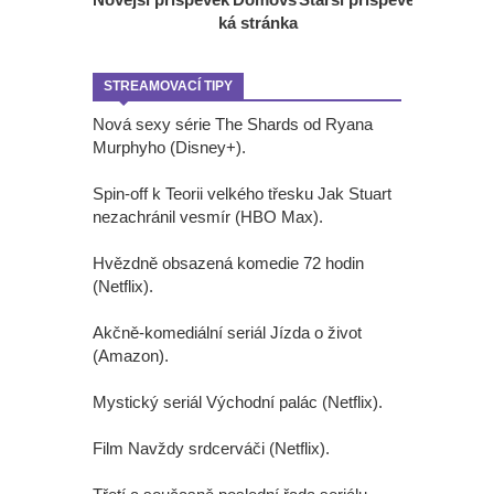
ká stránka
STREAMOVACÍ TIPY
Nová sexy série The Shards od Ryana
Murphyho (Disney+).
Spin-off k Teorii velkého třesku Jak Stuart
nezachránil vesmír (HBO Max).
Hvězdně obsazená komedie 72 hodin
(Netflix).
Akčně-komediální seriál Jízda o život
(Amazon).
Mystický seriál Východní palác (Netflix).
Film Navždy srdcerváči (Netflix).