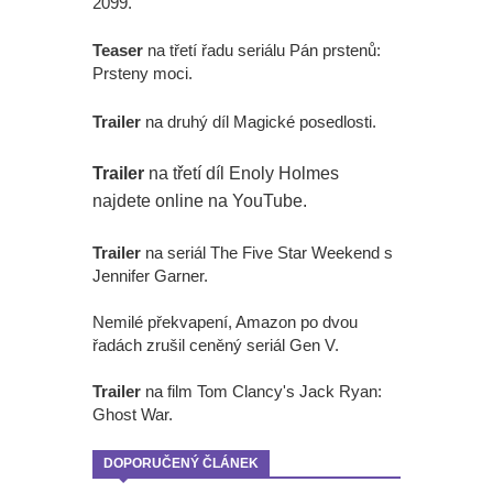
2099.
Teaser
na třetí řadu seriálu Pán prstenů:
Prsteny moci.
Trailer
na druhý díl Magické posedlosti.
Trailer
na třetí díl Enoly Holmes
najdete online na YouTube.
Trailer
na seriál The Five Star Weekend s
Jennifer Garner.
Nemilé překvapení, Amazon po dvou
řadách zrušil ceněný seriál Gen V.
Trailer
na film Tom Clancy's Jack Ryan:
Ghost War.
DOPORUČENÝ ČLÁNEK