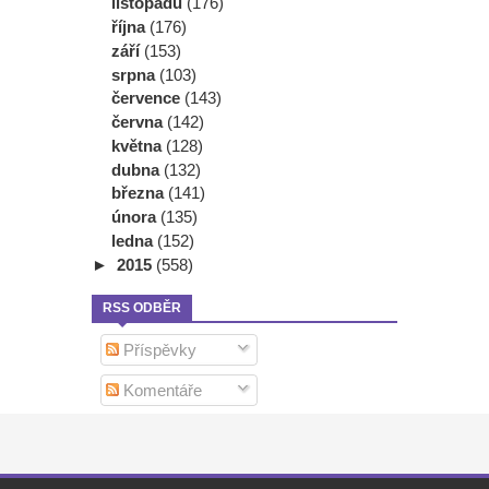
listopadu
(176)
října
(176)
září
(153)
srpna
(103)
července
(143)
června
(142)
května
(128)
dubna
(132)
března
(141)
února
(135)
ledna
(152)
►
2015
(558)
RSS ODBĚR
Příspěvky
Komentáře