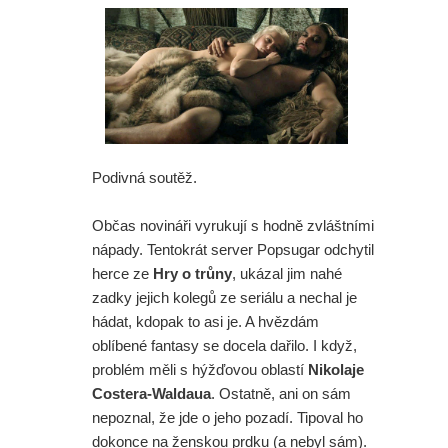
Podivná soutěž.
Občas novináři vyrukují s hodně zvláštními
nápady. Tentokrát server Popsugar odchytil
herce ze
Hry o trůny
, ukázal jim nahé
zadky jejich kolegů ze seriálu a nechal je
hádat, kdopak to asi je. A hvězdám
oblíbené fantasy se docela dařilo. I když,
problém měli s hýžďovou oblastí
Nikolaje
Costera-Waldaua
. Ostatně, ani on sám
nepoznal, že jde o jeho pozadí. Tipoval ho
dokonce na ženskou prdku (a nebyl sám).