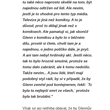
tu také něco naprosto skvělé na tom, být
najednou odtržen od lidí. Ale nevím,
jestli je to vhodné pro tento typ média.
Televize je jiná než komiksy. A to je
důvod, proč to dělají jinak než v
komiksech. Ale pamatuji si, jak skončil
Glenn v komiksu a bylo to v běžném
dílu, prostě si čtete, chvíli tam je a
najednou, o jedno políčko dále, je pryč.
A ani tam nebyl hrdinský akt. Jestli něco,
tak to bylo hrozně smutné, protože se
tomu dalo zabránit, ale k tomu nedošlo.
Takže nevím... A jsou lidé, kteří mají
podobný styl rádi, by si v případě, že by
Glenn zemřel pod kontejnerem, řekli: ´To
byla ta nejlepší smrt ze všech,´ protože
byla tak brutální."
Však se asi netřeba obávat, že by Glennův