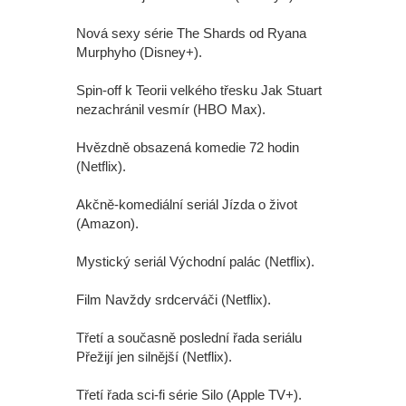
Nová sexy série The Shards od Ryana
Murphyho (Disney+).
Spin-off k Teorii velkého třesku Jak Stuart
nezachránil vesmír (HBO Max).
Hvězdně obsazená komedie 72 hodin
(Netflix).
Akčně-komediální seriál Jízda o život
(Amazon).
Mystický seriál Východní palác (Netflix).
Film Navždy srdcerváči (Netflix).
Třetí a současně poslední řada seriálu
Přežijí jen silnější (Netflix).
Třetí řada sci-fi série Silo (Apple TV+).