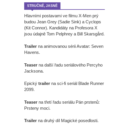
STRUČNĚ, JASNĚ
Hlavními postavami ve filmu X-Men prý
budou Jean Grey (Sadie Sink) a Cyclops
(Kit Connor). Kandidáty na Profesora X
jsou údajně Tom Pelphrey a Bill Skarsgård.
Trailer
na animovanou sérii Avatar: Seven
Havens.
Teaser
na další řadu seriálového Percyho
Jacksona.
Epický
trailer
na sci-fi seriál Blade Runner
2099.
Teaser
na třetí řadu seriálu Pán prstenů:
Prsteny moci.
Trailer
na druhý díl Magické posedlosti.