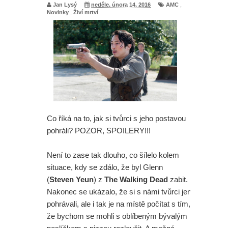
Jan Lysý
neděle, února 14, 2016
AMC
,
Novinky
,
Živí mrtví
Co říká na to, jak si tvůrci s jeho postavou
pohráli? POZOR, SPOILERY!!!
Není to zase tak dlouho, co šílelo kolem
situace, kdy se zdálo, že byl Glenn
(
Steven Yeun
) z
The Walking Dead
zabit.
Nakonec se ukázalo, že si s námi tvůrci jen
pohrávali, ale i tak je na místě počítat s tím,
že bychom se mohli s oblíbeným bývalým