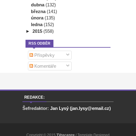
dubna
(132)
března
(141)
února
(135)
ledna
(152)
►
2015
(558)
RSS ODBĚR
Příspěvky
Komentáře
REDAKCE:
Šefredaktor:
Jan Lysý (jan.lysy@email.cz)
Copyright © 2015
TVrecenze
/ Template Designed