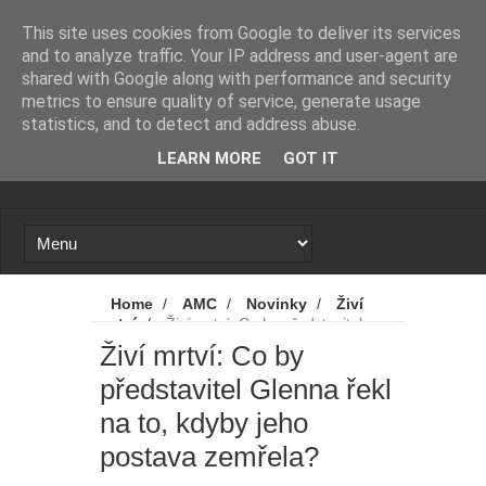
Novinky
Loading...
This site uses cookies from Google to deliver its services
and to analyze traffic. Your IP address and user-agent are
shared with Google along with performance and security
metrics to ensure quality of service, generate usage
statistics, and to detect and address abuse.
LEARN MORE
GOT IT
Home
/
AMC
/
Novinky
/
Živí
mrtví
/
Živí mrtví: Co by představitel
Glenna řekl na to, kdyby jeho postava
Živí mrtví: Co by
zemřela?
představitel Glenna řekl
na to, kdyby jeho
postava zemřela?