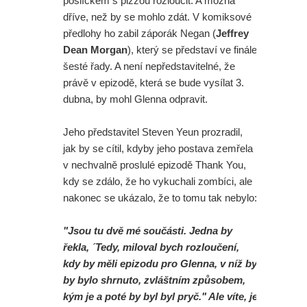
poslíčkem s pizzou rozloučit. A možná
dříve, než by se mohlo zdát. V komiksové
předlohy ho zabil záporák Negan (
Jeffrey
Dean Morgan
), který se představí ve finále
šesté řady. A není nepředstavitelné, že
právě v epizodě, která se bude vysílat 3.
dubna, by mohl Glenna odpravit.
Jeho představitel Steven Yeun prozradil,
jak by se cítil, kdyby jeho postava zemřela
v nechvalně proslulé epizodě Thank You,
kdy se zdálo, že ho vykuchali zombíci, ale
nakonec se ukázalo, že to tomu tak nebylo:
"Jsou tu dvě mé součásti. Jedna by
řekla, ´Tedy, miloval bych rozloučení,
kdy by měli epizodu pro Glenna, v níž by
by bylo shrnuto, zvláštním způsobem,
kým je a poté by byl byl pryč." Ale víte, je