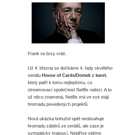
Frank se brzy vrátí.
Už 4. března se dočkáme 4. řady skvělého
seriálu
House of Cards/Domek z karet
,
který patří k tomu nejlepšímu, co
streamovací společnost Netflix nabízí. A to
už něco znamená, Netflix má ve své stáji
hromadu povedených projektů.
Nová ukázka bohužel opět neobsahuje
hromadu záběrů ze seriálů, ale zase je
sympaticky matoucí. Nejdříve vidíme