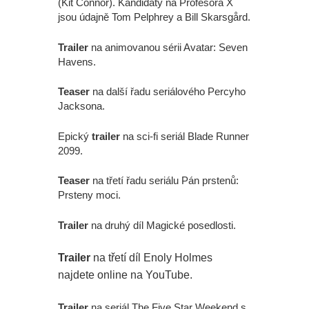
(Kit Connor). Kandidáty na Profesora X
jsou údajně Tom Pelphrey a Bill Skarsgård.
Trailer
na animovanou sérii Avatar: Seven
Havens.
Teaser
na další řadu seriálového Percyho
Jacksona.
Epický
trailer
na sci-fi seriál Blade Runner
2099.
Teaser
na třetí řadu seriálu Pán prstenů:
Prsteny moci.
Trailer
na druhý díl Magické posedlosti.
Trailer
na třetí díl Enoly Holmes
najdete online na YouTube.
Trailer
na seriál The Five Star Weekend s