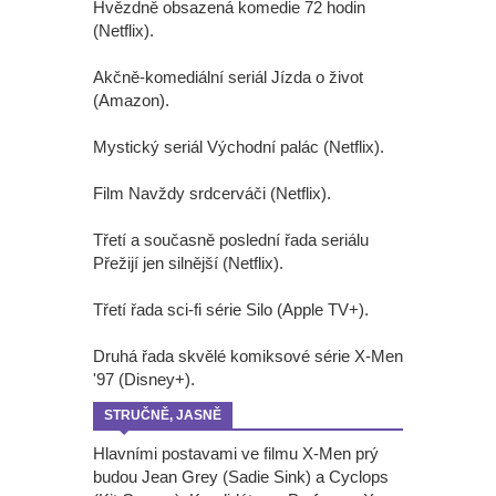
Hvězdně obsazená komedie 72 hodin
(Netflix).
Akčně-komediální seriál Jízda o život
(Amazon).
Mystický seriál Východní palác (Netflix).
Film Navždy srdcerváči (Netflix).
Třetí a současně poslední řada seriálu
Přežijí jen silnější (Netflix).
Třetí řada sci-fi série Silo (Apple TV+).
Druhá řada skvělé komiksové série X-Men
'97 (Disney+).
STRUČNĚ, JASNĚ
Hlavními postavami ve filmu X-Men prý
budou Jean Grey (Sadie Sink) a Cyclops