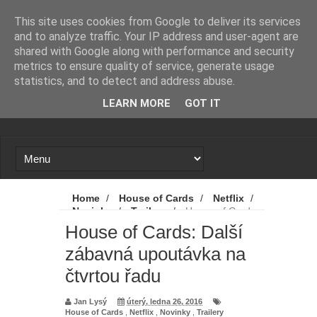
Novinky
Loading...
This site uses cookies from Google to deliver its services
and to analyze traffic. Your IP address and user-agent are
shared with Google along with performance and security
metrics to ensure quality of service, generate usage
statistics, and to detect and address abuse.
LEARN MORE
GOT IT
Home
/
House of Cards
/
Netflix
/
Novinky
/
Trailery
/
House of Cards:
Další zábavná upoutávka na čtvrtou řadu
House of Cards: Další
zábavná upoutávka na
čtvrtou řadu
Jan Lysý
úterý, ledna 26, 2016
House of Cards
,
Netflix
,
Novinky
,
Trailery