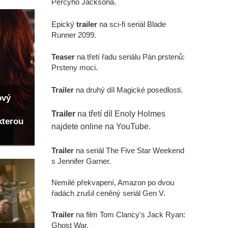
Percyho Jacksona.
Epický
trailer
na sci-fi seriál Blade
Runner 2099.
Teaser
na třetí řadu seriálu Pán prstenů:
Prsteny moci.
Trailer
na druhý díl Magické posedlosti.
ový
Trailer
na třetí díl Enoly Holmes
kterou
najdete online na YouTube.
Trailer
na seriál The Five Star Weekend
s Jennifer Garner.
Nemilé překvapení, Amazon po dvou
řadách zrušil ceněný seriál Gen V.
Trailer
na film Tom Clancy's Jack Ryan:
Ghost War.