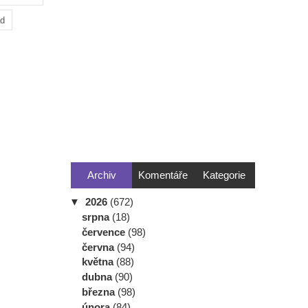
ad
Archiv
Komentáře
Kategorie
▼
2026
(672)
srpna
(18)
července
(98)
června
(94)
května
(88)
dubna
(90)
března
(98)
února
(84)