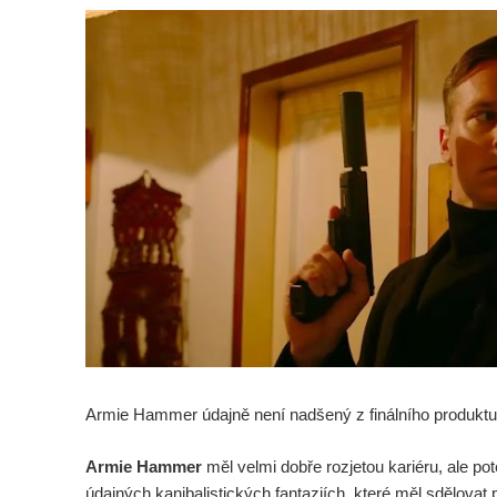
Armie Hammer údajně není nadšený z finálního produktu
Armie Hammer
měl velmi dobře rozjetou kariéru, ale pot
údajných kanibalistických fantaziích, které měl sdělovat 