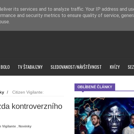
liver its services and to analyze traffic. Your IP address and u
rmance and security metrics to ensure quality of service, gene
buse.
 BOLO
TV ŠTABAJZNY
SLEDOVANOST/NÁVŠTĚVNOST
KVÍZY
SEZ
OBLÍBENÉ ČLÁNKY
ky
/
Citizen Vigilante:
a
zda kontroverzního
n Vigilante
,
Novinky