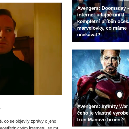
Avengers: Doomsday -
internet údajně unikl
kompletní příběh oče
marvelovky, co máme
očekávat?
Avengers: Infinity War 
.
čeho je vlastně vyrob
Iron Manovo brnění?
é, co se objevily zprávy o jeho
prostřednictvím internetu, se mu