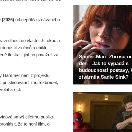
e (2026)
od nepříliš uznávaného
ravedlnost do vlastních rukou a
opustit zločinů a unikli
ně tleskají, jiní ho považují za
Spider-Man: Zbrusu n
den - Jak to vypadá s
budoucností postavy, 
ný Hammer není z projektu
ztvárnila Sadie Sink?
 při sledování filmu rozbrečet,
olat a říct:
vicově smýšlejícímu publiku,
rohlásit, že to není film, o