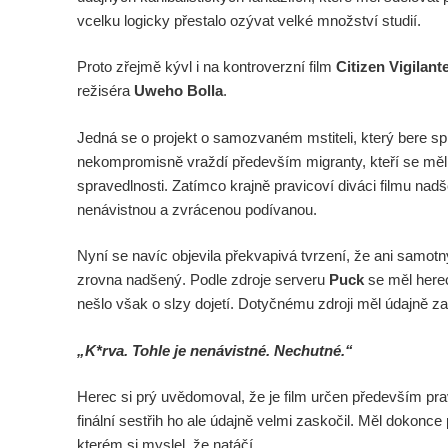
vcelku logicky přestalo ozývat velké množství studií.
Proto zřejmě kývl i na kontroverzní film
Citizen Vigilant
režiséra
Uweho Bolla
.
Jedná se o projekt o samozvaném mstiteli, který bere sp
nekompromisně vraždí především migranty, kteří se měli d
spravedlnosti. Zatímco krajně pravicoví diváci filmu nadše
nenávistnou a zvrácenou podívanou.
Nyní se navíc objevila překvapivá tvrzení, že ani samot
zrovna nadšený. Podle zdroje serveru
Puck
se měl herec
nešlo však o slzy dojetí. Dotyčnému zdroji měl údajně zav
„K*rva. Tohle je nenávistné. Nechutné.“
Herec si prý uvědomoval, že je film určen především pra
finální sestřih ho ale údajně velmi zaskočil. Měl dokonce p
kterém si myslel, že natáčí.