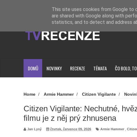
Novinky
Loading...
This site uses cookies from Google to de
are shared with Google along with perfo
statistics, and to detect and address a
DOMŮ
NOVINKY
RECENZE
TÉMATA
ČO BOLO, TO
Home
/
Armie Hammer
/
Citizen Vigilante
/
Novin
Nechutné, hvězda kontroverzního filmu je z něj prý zhnusen
Citizen Vigilante: Nechutné, hvě
filmu je z něj prý zhnusena
Jan Lysý
čtvrtek, července 09, 2026
Armie Hammer
,
Citize