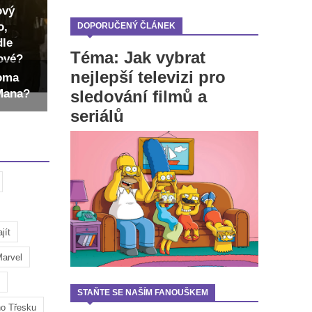
ový
o,
DOPORUČENÝ ČLÁNEK
dle
Téma: Jak vybrat
dové?
nejlepší televizi pro
Toma
sledování filmů a
-Mana?
seriálů
jít
arvel
STAŇTE SE NAŠÍM FANOUŠKEM
ho Třesku