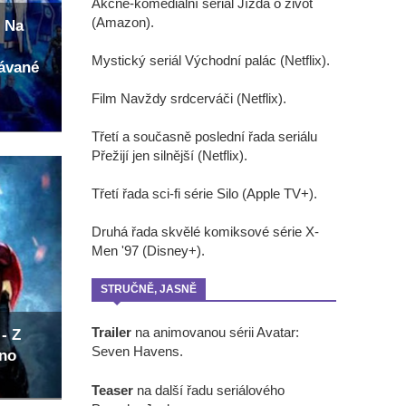
Akčně-komediální seriál Jízda o život
(Amazon).
 Na
Mystický seriál Východní palác (Netflix).
kávané
Film Navždy srdcerváči (Netflix).
Třetí a současně poslední řada seriálu
Přežijí jen silnější (Netflix).
Třetí řada sci-fi série Silo (Apple TV+).
Druhá řada skvělé komiksové série X-
Men '97 (Disney+).
STRUČNĚ, JASNĚ
Trailer
na animovanou sérii Avatar:
- Z
Seven Havens.
eno
Teaser
na další řadu seriálového