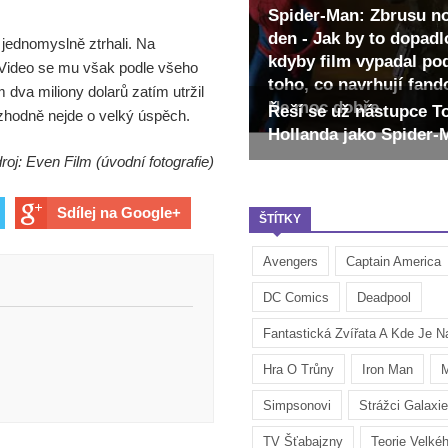
Spider-Man: Zbrusu n
den - Jak by to dopadl
 jednomyslně ztrhali. Na
kdyby film vypadal po
Video se mu však podle všeho
toho, co navrhují fan
dva miliony dolarů zatím utržil
Ne moc dobře
Řeší se už nástupce 
ozhodně nejde o velký úspěch.
Hollanda jako Spider
roj: Even Film (úvodní fotografie)
Sdílej na Google+
ŠTÍTKY
Avengers
Captain America
DC Comics
Deadpool
Fantastická Zvířata A Kde Je Na
Hra O Trůny
Iron Man
M
Simpsonovi
Strážci Galaxie
TV Šťabajzny
Teorie Velké