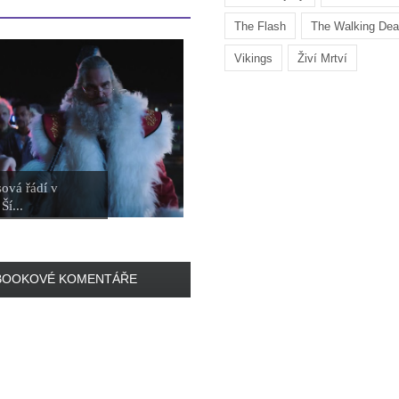
The Flash
The Walking De
Vikings
Živí Mrtví
ová řádí v
Ší...
BOOKOVÉ KOMENTÁŘE