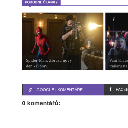
PODOBNÉ ČLÁNKY
Spider-Man: Zbrusu nový
Paní Klaus
den - Oprav...
traileru na 
FACE
GOOGLE+ KOMENTÁŘE
0 komentářů: