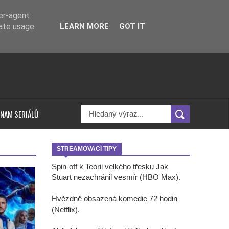
ser-agent
rate usage
LEARN MORE
GOT IT
NAM SERIÁLŮ
STREAMOVACÍ TIPY
Spin-off k Teorii velkého třesku Jak
Stuart nezachránil vesmír (HBO Max).
Hvězdně obsazená komedie 72 hodin
(Netflix).